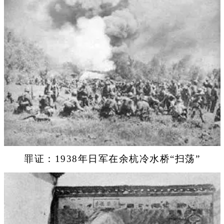
罪证：1938年日军在余杭冷水桥“扫荡”