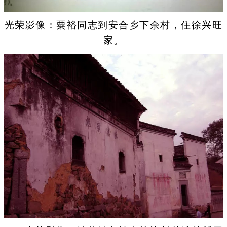
光荣影像：粟裕同志到安合乡下余村，住徐兴旺
家。