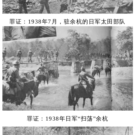
罪证：1938年7月，驻余杭的日军太田部队
罪证：1938年日军“扫荡”余杭