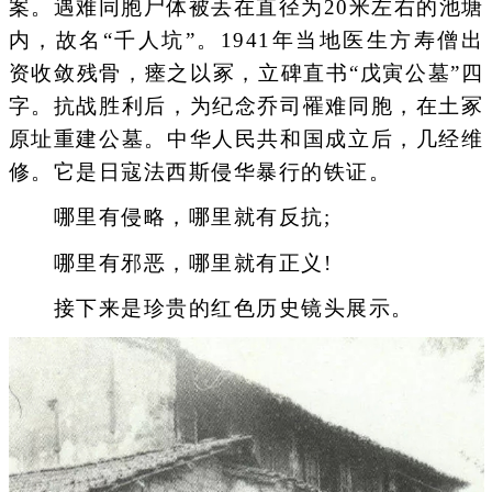
案。遇难同胞尸体被丢在直径为20米左右的池塘
内，故名“千人坑”。1941年当地医生方寿僧出
资收敛残骨，瘗之以冢，立碑直书“戊寅公墓”四
字。抗战胜利后，为纪念乔司罹难同胞，在土冢
原址重建公墓。中华人民共和国成立后，几经维
修。它是日寇法西斯侵华暴行的铁证。
哪里有侵略，哪里就有反抗;
哪里有邪恶，哪里就有正义!
接下来是珍贵的红色历史镜头展示。