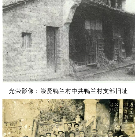
光荣影像：崇贤鸭兰村中共鸭兰村支部旧址