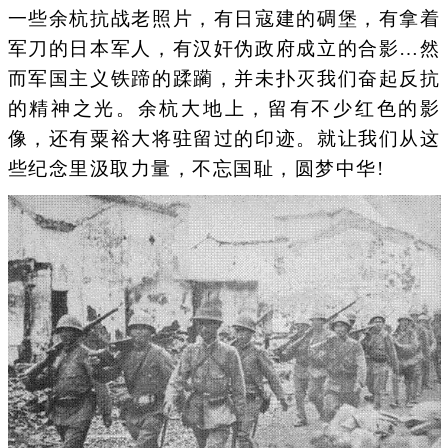
一些余杭抗战老照片，有日寇建的碉堡，有拿着
军刀的日本军人，有汉奸伪政府成立的合影…然
而军国主义铁蹄的蹂躏，并未扑灭我们奋起反抗
的精神之光。余杭大地上，留有不少红色的影
像，还有粟裕大将驻留过的印迹。就让我们从这
些纪念里汲取力量，不忘国耻，圆梦中华!