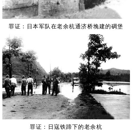
罪证：日本军队在老余杭通济桥堍建的碉堡
罪证：日寇铁蹄下的老余杭