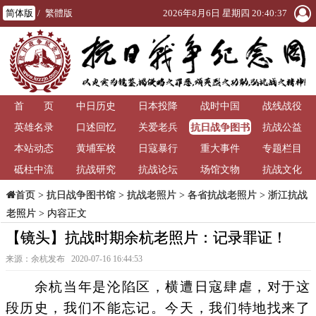
简体版
/
繁體版
2026年8月6日 星期四 20:40:39
首 页
中日历史
日本投降
战时中国
战线战役
抗日战争图书
英雄名录
口述回忆
关爱老兵
抗战公益
馆
本站动态
黄埔军校
日寇暴行
重大事件
专题栏目
砥柱中流
抗战研究
抗战论坛
场馆文物
抗战文化
>
抗日战争图书馆
>
抗战老照片
>
各省抗战老照片
>
浙江抗战
首页
老照片
> 内容正文
【镜头】抗战时期余杭老照片：记录罪证！
来源：余杭发布 2020-07-16 16:44:53
余杭当年是沦陷区，横遭日寇肆虐，对于这
段历史，我们不能忘记。今天，我们特地找来了