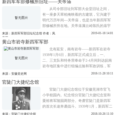
新四军军部修械所旧址——关帝庙
和古点将台歙县老街许国牌坊建于 1584 年北
有延安，南有岩寺
从司令部旧址到军部大会堂旧址之间，
有一座参天翠柏掩映着的古建筑，它兴建于
明代万历年间---关帝庙，也是当年新四军军
部修械所所在地。关帝庙属云岭陈氏的庙宇
建筑之一，由云岭陈氏的关帝殿和观音堂(恒
2019-01-18 14:01
来源：新四军军部旧址纪念馆 作者：凤
树园)组成。关帝庙坐东南朝西北，位于陈氏
美菊
黄山市岩寺新四军军部
宗祠的右边，正门朝向正对着云岭陈氏村落
入口处，整个建筑分为二进。关帝殿为何建
北有延安，南有岩寺——新四军在岩寺
于此处，有这么一个
1938年1月6日，新四军正式成立后，一、
二、三支队和特务营奉命于2-4月间到达皖南
岩寺地区集中进行组编点验和军政训练，军
部机关设在岩寺金家大院。经过组编训练，
2018-11-28 10:11
来源：安徽党史网
1938年4月26日，新四军召开抗日誓师大会，
官陡门大捷纪念馆
4月28日先遣部队从潜口出发，揭开了新四军
东进抗日的序幕。5用1日后，部队分批奔赴
官陡门大捷纪念馆位于安徽芜湖市官飞
抗日前线，军部于5月
小学校园内。纪念馆分官陡门大捷纪念室和
粟裕将军陵园两部分。奇袭官陡门是新四军
的首次长途奔袭战斗。1939年1月，新四军二
支队副司令员粟裕，为狠狠打击日伪军的嚣
2018-10-26 11:10
来源：官陡门大捷纪念馆