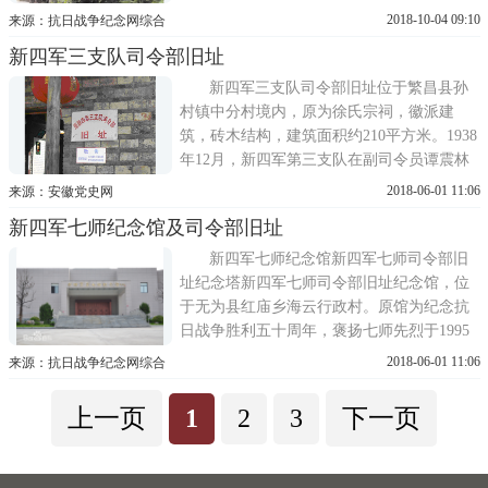
居建筑，东北角原建有一座三层青砖洋楼，
2018-10-04 09:10
来源：抗日战争纪念网综合
现已不存。目前，设计单位根据发掘报告已
新四军三支队司令部旧址
经完成了图纸的设计整理工作。卫立煌故居
将与包河区绿色港湾主题公园融为一体，成
新四军三支队司令部旧址位于繁昌县孙
为南淝河畔内涵丰富的人文景
村镇中分村境内，原为徐氏宗祠，徽派建
筑，砖木结构，建筑面积约210平方米。1938
年12月，新四军第三支队在副司令员谭震林
率领下，由南陵蒲桥、青弋江一线移防铜繁
2018-06-01 11:06
来源：安徽党史网
地区。当时，三支队司令部设在南陵沙滩
新四军七师纪念馆及司令部旧址
脚，政治部设在铜陵燕子牧。1939年4月23
日，为便于领导和指挥三支队在铜繁地区的
新四军七师纪念馆新四军七师司令部旧
活动，三支队司令部、政治部和五团团...
址纪念塔新四军七师司令部旧址纪念馆，位
于无为县红庙乡海云行政村。原馆为纪念抗
日战争胜利五十周年，褒扬七师先烈于1995
年10月建成。新馆于2012年始建，于2014年7
2018-06-01 11:06
来源：抗日战争纪念网综合
月1日开馆。纪念馆占地面积26400平方米，
设有皖江抗日起怒潮血泊中诞生的新四军第
上一页
1
2
3
下一页
七师第七师健儿驰骋皖江永远的丰碑等8个展
厅。2016年12月，新四军七师纪...