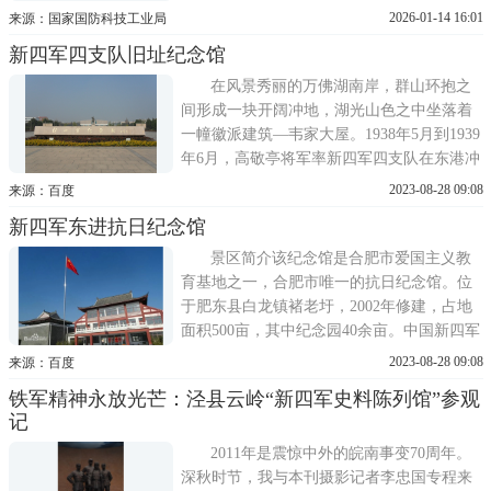
念馆所辖12处旧址之一。新四军军部旧址被
2026-01-14 16:01
来源：国家国防科技工业局
国务院公布为第一批全国重点文物保护单
新四军四支队旧址纪念馆
位。1938年8月新四军军部进驻云岭，军部教
导营营部设于此，1939年春至1940年底，改
在风景秀丽的万佛湖南岸，群山环抱之
设为新四军军部修械所，
间形成一块开阔冲地，湖光山色之中坐落着
一幢徽派建筑—韦家大屋。1938年5月到1939
年6月，高敬亭将军率新四军四支队在东港冲
韦家大屋驻扎了13个月。韦家大屋当时是一
2023-08-28 09:08
来源：百度
个韦氏家族居住地，共有20多间房屋，韦氏
新四军东进抗日纪念馆
家族是当地名门望族，也是开明绅士，韦家
人坚决支持抗日，自愿把房屋的一大部分让
景区简介该纪念馆是合肥市爱国主义教
出给四支队使用，四支队离
育基地之一，合肥市唯一的抗日纪念馆。位
于肥东县白龙镇褚老圩，2002年修建，占地
面积500亩，其中纪念园40余亩。中国新四军
研究会会长周克玉将军亲笔题写纪念园园
2023-08-28 09:08
来源：百度
名。馆内有丰 富的有关新四军和第四支队光
铁军精神永放光芒：泾县云岭“新四军史料陈列馆”参观
辉历史的实物以及老一辈革命家的题词。纪
记
念园内建有原新四军第四支队司令员高敬亭
纪念林、叶挺军长住室
2011年是震惊中外的皖南事变70周年。
深秋时节，我与本刊摄影记者李忠国专程来