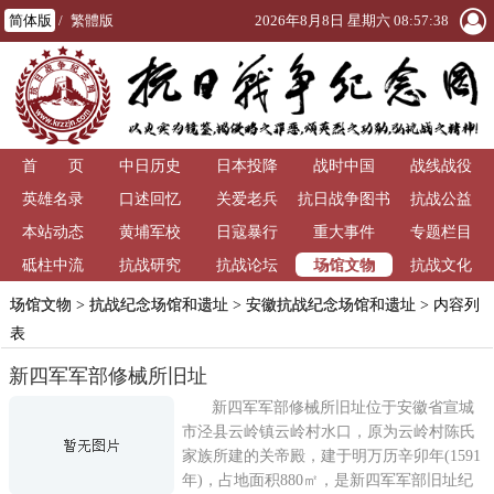
简体版
/
繁體版
2026年8月8日 星期六 08:57:38
首 页
中日历史
日本投降
战时中国
战线战役
英雄名录
口述回忆
关爱老兵
抗日战争图书
抗战公益
本站动态
黄埔军校
日寇暴行
重大事件
馆
专题栏目
场馆文物
砥柱中流
抗战研究
抗战论坛
抗战文化
场馆文物
>
抗战纪念场馆和遗址
>
安徽抗战纪念场馆和遗址
> 内容列
表
新四军军部修械所旧址
新四军军部修械所旧址位于安徽省宣城
市泾县云岭镇云岭村水口，原为云岭村陈氏
家族所建的关帝殿，建于明万历辛卯年(1591
年)，占地面积880㎡，是新四军军部旧址纪