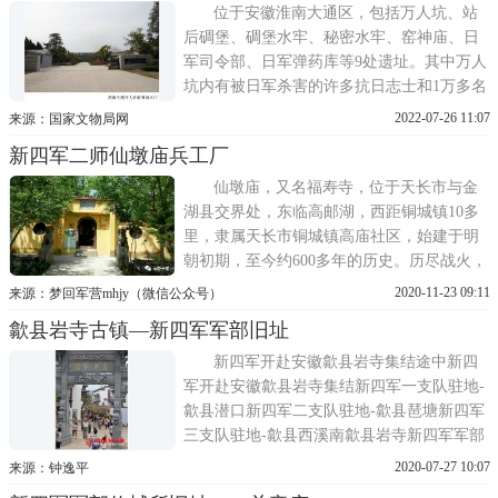
期间，派出工作团到全椒赤镇、古河一带开
位于安徽淮南大通区，包括万人坑、站
展建党工作，建立了中
后碉堡、碉堡水牢、秘密水牢、窑神庙、日
军司令部、日军弹药库等9处遗址。其中万人
坑内有被日军杀害的许多抗日志士和1万多名
罹难矿工遗骨。遗址集中反映了日军在我国
2022-07-26 11:07
来源：国家文物局网
内地大肆侵略、残害百姓及掠夺煤矿资源的
新四军二师仙墩庙兵工厂
暴行。
仙墩庙，又名福寿寺，位于天长市与金
湖县交界处，东临高邮湖，西距铜城镇10多
里，隶属天长市铜城镇高庙社区，始建于明
朝初期，至今约600多年的历史。历尽战火，
饱经岁月，数次重建。仙墩庙1941年10月，
2020-11-23 09:11
来源：梦回军营mhjy（微信公众号）
新四军二师修械厂吴运铎带领7名工人，到高
歙县岩寺古镇—新四军军部旧址
邮、天长一带勘踏兵工厂建厂地点，选定了
仙墩庙为新址，于1942年2月组建新四军第二
新四军开赴安徽歙县岩寺集结途中新四
师军工部第一厂，初
军开赴安徽歙县岩寺集结新四军一支队驻地-
歙县潜口新四军二支队驻地-歙县琶塘新四军
三支队驻地-歙县西溪南歙县岩寺新四军军部
旧址纪念馆新四军军部廉政教育馆歙县岩寺
2020-07-27 10:07
来源：钟逸平
新四军军部旧址金家大屋歙县岩寺古文峰塔