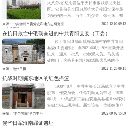
队、宿东独立团、宿东大队
大八分校)纪念馆位于天长市铜城镇龙岗社
区。它目前是全国14所抗大分校旧址保存最
为完好的一所。当年，刘少奇、张云逸、郑
位三、邓子恢、罗炳辉等老一辈革命家为创
2022-12-02 09:12
来源：中共滁州市委党史和地方志研究室
办、发展抗大八分校，实现正规办学，给予
（市档案馆）
在抗日救亡中砥砺奋进的中共青阳县委（工委）
了极大的关怀，倾注了大量的心血。抗大八
分校前身是成立于1940年5月的新四军江北军
位于青阳县杨田镇梅溪陈村的中共青阳
政干校。皖南事变后，
县委(工委)旧址，自2021年6月19日重新开放
以来，迎来一批又一批参观人员。马头墙，
砖雕门，这栋具有浓郁徽派民居风格的小
楼，再次成为红色教育热点;斑驳的陈墙，灰
2022-11-26 09:11
来源：池州日报
暗的旧物，又一次唤醒后人对中共青阳县委
抗战时期皖东地区的红色摇篮
(工委)领导青阳人民抗战的记忆。国难当
头，中共青阳县委(工委)在硝烟中建立1937
1938年8月，中共中央长江局成立了中共
年7月7日，日本帝国主
皖东工作委员会，任命刘顺元为书记。1939
年1月，中共皖东工委由安徽巢县柘皋转移到
安徽全椒二胡冲杨。新址设在一位杨姓住户
家，房屋为砖木结构，占地约300平方米。
2022-09-02 15:09
来源：“学习强国”学习平台
1939年4月，中共皖东工委改名为中共苏皖省
侵华日军淮南罪证遗址
委。中共皖东工委、苏皖省委进驻二胡冲杨