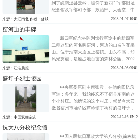
到了皖南泾县云岭，瞻仰了新四军军部旧址
纪念馆及军部司令部、政治部、大会堂、中
共中央东南局、修械所、战地服务团、教导
2023-01-07 10:01
来源：大江南北 作者：舒城
总队、叶挺桥等旧址。新四军军部旧址是目
窑河边的丰碑
前全国保存最完整的革命旧址群之一。迄今
为止，来这里参观、旅游的人数已超过800万
新四军纪念林陈列馆行军途中的新四军
人次，在爱国主义和革命传
二师这里的河名叫窑河，河边的山名叫花果
山。位于淮南大通区上窑镇。山头不高，却
风光旖旎，是座占地百亩的森林公园。2002
年10月新四军成立65周年之际，淮南市新四
2023-01-03 09:01
来源：江淮晨报
军历史研究会倡议，将此处改建成新四军纪
盛圩子烈士陵园
念林，如今已经是花团锦簇，郁郁葱葱……
抗日先锋新四军纪念林中国新四军研究会会
中央军委原副主席张震，在他的回忆录
长周克玉这
写道：多年来，我始终忘不了宿县东南的这
个小村庄。他所说的这个村庄，就是今天安
徽省宿州市埇桥区芦岭镇丁桥村的盛圩子，
因为在这里，埋葬着曾与老将军一起并肩战
2022-12-16 15:12
来源：中国双拥杂志
斗的18位战友。故事从1941年11月说起，时
抗大八分校纪念馆
任新四军参谋长的张震到宿东一个叫小秦家
的村庄主持召开有宿东地委、宿东游击支
中国人民抗日军政大学第八分校(简称抗