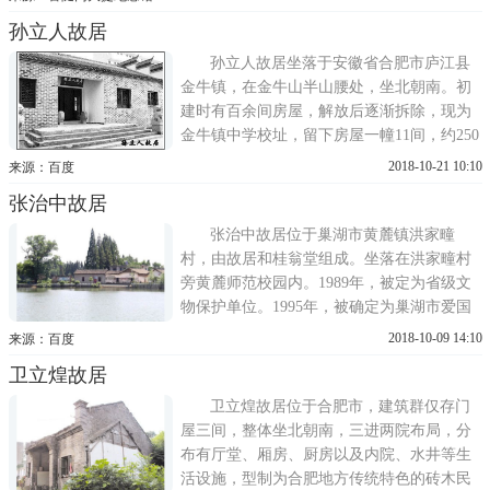
张气焰、激励人民坚持江南抗战，率部深入
孙立人故居
虎穴，袭击官陡门之敌。官陡门战斗自开始
到结束仅用时八分钟。简介官陡门大捷纪念
孙立人故居坐落于安徽省合肥市庐江县
馆位于安徽芜湖市
金牛镇，在金牛山半山腰处，坐北朝南。初
建时有百余间房屋，解放后逐渐拆除，现为
金牛镇中学校址，留下房屋一幢11间，约250
平方米，是孙立人24岁时结婚时住处，木架
2018-10-21 10:10
来源：百度
结构，青砖小瓦，走廊及房内雕梁画栋，为
张治中故居
明显的晚清民居建筑风格。2012年7月，成功
晋升安徽省第六批省级重点文物保护单位。
张治中故居位于巢湖市黄麓镇洪家疃
建设沿革
村，由故居和桂翁堂组成。坐落在洪家疃村
旁黄麓师范校园内。1989年，被定为省级文
物保护单位。1995年，被确定为巢湖市爱国
主义教育基地。 链接：张治中
2018-10-09 14:10
来源：百度
卫立煌故居
卫立煌故居位于合肥市，建筑群仅存门
屋三间，整体坐北朝南，三进两院布局，分
布有厅堂、厢房、厨房以及内院、水井等生
活设施，型制为合肥地方传统特色的砖木民