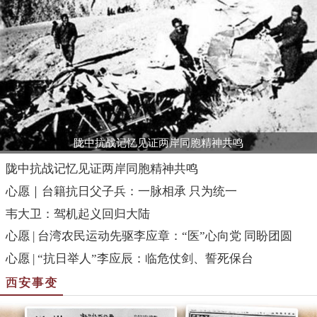
陇中抗战记忆见证两岸同胞精神共鸣
陇中抗战记忆见证两岸同胞精神共鸣
心愿｜台籍抗日父子兵：一脉相承 只为统一
韦大卫：驾机起义回归大陆
心愿 | 台湾农民运动先驱李应章：“医”心向党 同盼团圆
心愿 | “抗日举人”李应辰：临危仗剑、誓死保台
西安事变