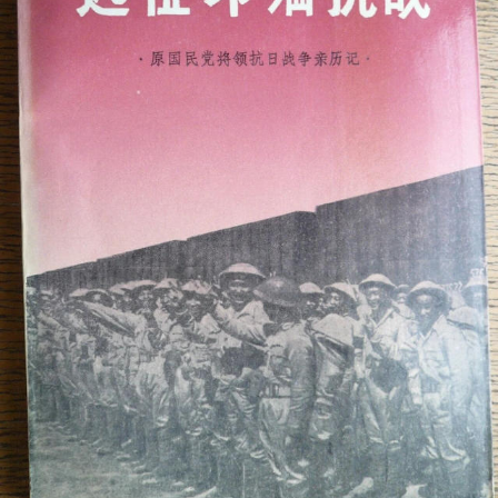
亲历亲见亲闻 | 聆听前辈讲述中国远征军抗战
亲历亲见亲闻 | 聆听前辈讲述中国远征军抗战
中国远征军入缅后的两次战役