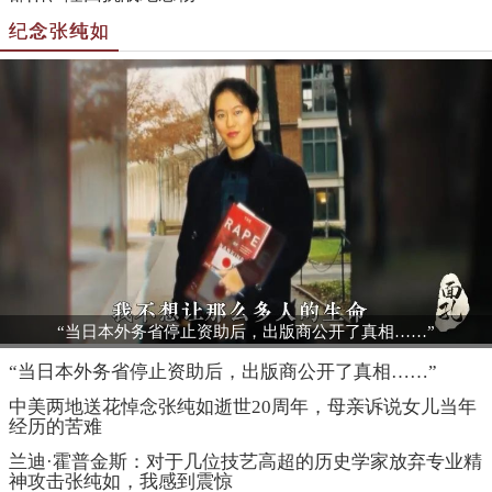
“当日本外务省停止资助后，出版商公开了真相……”
“当日本外务省停止资助后，出版商公开了真相……”
中美两地送花悼念张纯如逝世20周年，母亲诉说女儿当年
经历的苦难
兰迪·霍普金斯：对于几位技艺高超的历史学家放弃专业精
神攻击张纯如，我感到震惊
关于南京大屠杀张纯如演讲视频
她，叫张纯如
爱国主义教育