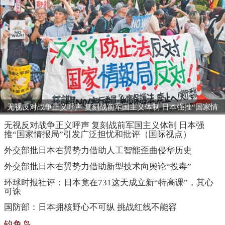
无视反对战争正义呼声 复刻战前军国主义体制 日本强推“国家情
报局”引发广泛担忧和批评（国际视点）
无视反对战争正义呼声 复刻战前军国主义体制 日本强
推“国家情报局”引发广泛担忧和批评（国际视点）
外交部批日本右翼势力借助人工智能歪曲侵华历史
外交部批日本右翼势力借助新型技术向舆论“投毒”
环球时报社评：日本竟在731这天成立新“特高课”，其心
可诛
国防部：日本拥核野心不可纵 挑战红线不能容
钓鱼岛