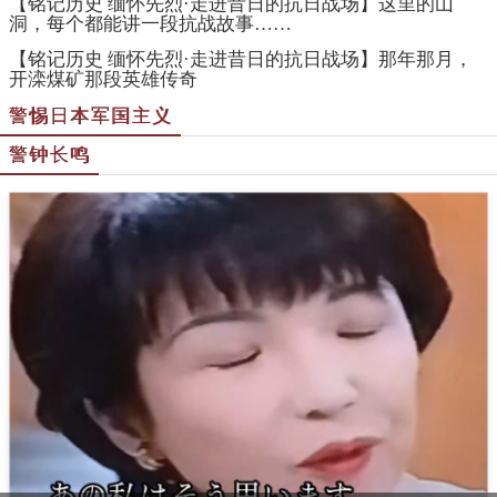
严斥高市早苗侵华战争“自卫论”谬论
严斥高市早苗侵华战争“自卫论”谬论
揭露日军侵华铁证遭死亡威胁，究竟谁是背后黑手
浙江少年捐日军罪证遭“销户”威胁，警方最新回应：已立
案并启动专项保护
论警惕日本再次发动侵略战争的现实依据、战略动向与应
对策略
日本加速“再军事化”的战争准备：从“专守防卫”到地区威
胁的全面转向
Copyright ©2014-2023 krzzjn.com All Rights Reserved
湘ICP备18022032号 湘公网安备43010402000821号