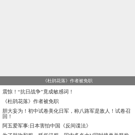
《杜鹃花落》作者被免职
震惊！“抗日战争”竟成敏感词！
《杜鹃花落》作者被免职
胆大妄为！初中试卷美化日军，称八路军是敌人！试卷召
回！
阿五爱军事:日本害怕中国《反间谍法》
为了鼓吹和服，贬低汉服，国内多名大V同时接单并群发
了媚日通稿
隆回抗战