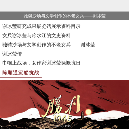
女兵谢冰莹与冷水江的文史资料
驰骋沙场与文学创作的不老女兵——谢冰莹
谢冰莹传
巾帼上战场，女作家谢冰莹慷慨抗日
陈顺通沉船抗战
纪录片《胜利1945》片段：讲述我的祖父陈顺通沉船御敌
纪录片《胜利1945》片段：讲述我的祖父陈顺通沉船御敌