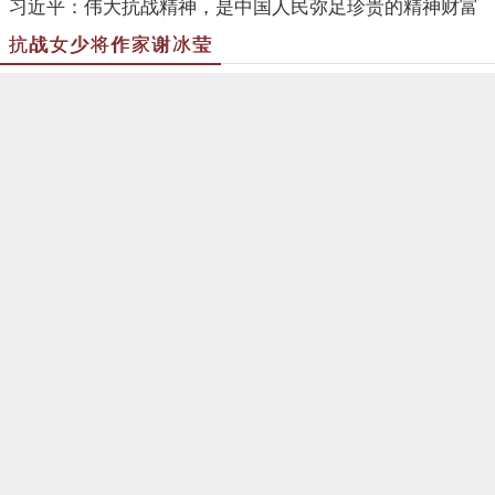
习近平：伟大抗战精神，是中国人民弥足珍贵的精神财富
抗战女少将作家谢冰莹
驰骋沙场与文学创作的不老女兵——谢冰莹
谢冰莹研究成果展览馆展示资料目录