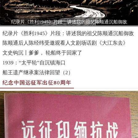
陈顺通后人陈经纬受邀观看人文剧场话剧《大江东去》
文史钩沉丨爹爹， 轮船终于回家了
1939：“太平轮”自沉镇海口
船王遗产继承案法律回望（2）
纪念中国远征军出征80周年