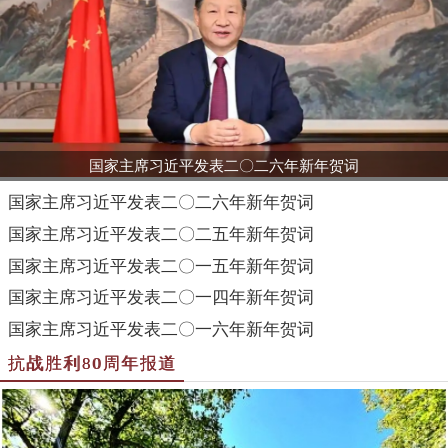
国家主席习近平发表二〇一六年新年贺词
抗战胜利80周年报道
【铭记历史 缅怀先烈·走进昔日的抗日战场】为了千万个“小二
黑”，根据地这样做……
【铭记历史 缅怀先烈·走进昔日的抗日战场】为了千万