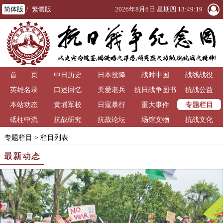
简体版
/
繁體版
2026年8月6日 星期四 13:49:21
首 页
中日历史
日本投降
战时中国
战线战役
英雄名录
口述回忆
关爱老兵
抗日战争图书
抗战公益
专题栏目
本站动态
黄埔军校
日寇暴行
重大事件
馆
砥柱中流
抗战研究
抗战论坛
场馆文物
抗战文化
专题栏目
> 栏目列表
最新动态