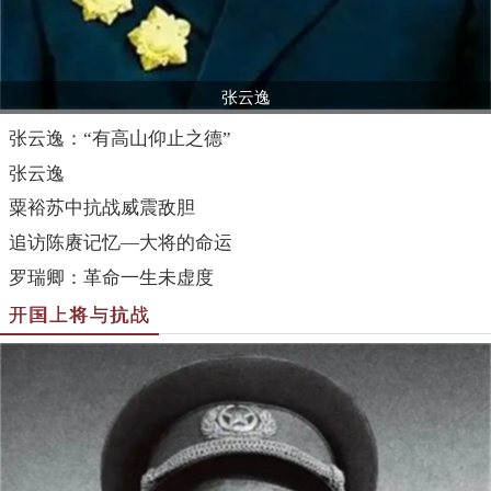
张云逸
张云逸：“有高山仰止之德”
张云逸
粟裕苏中抗战威震敌胆
追访陈赓记忆—大将的命运
罗瑞卿：革命一生未虚度
开国上将与抗战