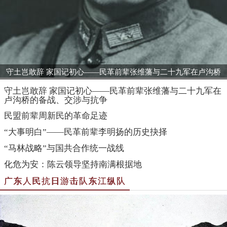
守土岂敢辞 家国记初心——民革前辈张维藩与二十九军在卢沟桥
的备战、交涉与抗争
守土岂敢辞 家国记初心——民革前辈张维藩与二十九军在
卢沟桥的备战、交涉与抗争
民盟前辈周新民的革命足迹
“大事明白”——民革前辈李明扬的历史抉择
“马林战略”与国共合作统一战线
化危为安：陈云领导坚持南满根据地
广东人民抗日游击队东江纵队