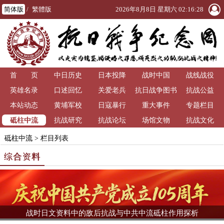
简体版
/
繁體版
2026年8月8日 星期六 02:16:31
首 页
中日历史
日本投降
战时中国
战线战役
英雄名录
口述回忆
关爱老兵
抗日战争图书
抗战公益
本站动态
黄埔军校
日寇暴行
重大事件
馆
专题栏目
砥柱中流
抗战研究
抗战论坛
场馆文物
抗战文化
砥柱中流
> 栏目列表
综合资料
战时日文资料中的敌后抗战与中共中流砥柱作用探析