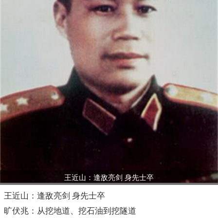
王近山：逢敌亮剑 身先士卒
王近山：逢敌亮剑 身先士卒
旷伏兆：从挖地道、挖石油到挖隧道