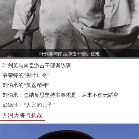
叶剑英与南岳游击干部训练班
叶剑英与南岳游击干部训练班
聂荣臻的“树叶训令”
刘伯承的“复盘精神”
刘伯承：总结反思坚持实事求是，从来不虚无蹈空
彭德怀：“人民的儿子”
开国大将与抗战