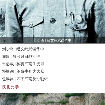
刘少奇 | 经文纬武谋华中
刘少奇 | 经文纬武谋华中
陈毅 | 弯弓射日战江淮
王必成 | 驰骋江南生虎威
邓振询 | 革命生死为大众
包厚昌 | 四下江南反“清乡”
陕北公学