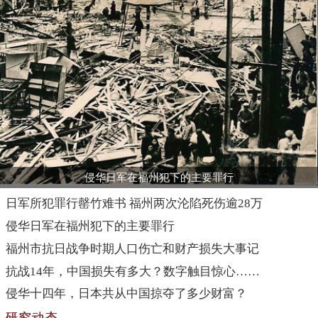
侵华日军在福州犯下的主要罪行
日军所犯罪行罄竹难书 福州两次沦陷死伤逾28万
侵华日军在福州犯下的主要罪行
福州市抗日战争时期人口伤亡和财产损失大事记
抗战14年，中国损失有多大？数字触目惊心……
侵华十四年，日本共从中国掠夺了多少财富？
研究动态