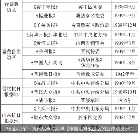
“细腻动员”：抗日战争时期华北根据地对敌占区的宣传动员研究