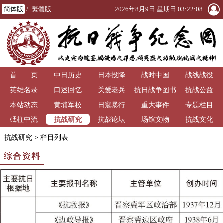
简体版
/
繁體版
2026年8月9日 星期日 03:22:10
首 页
中日历史
日本投降
战时中国
战线战役
英雄名录
口述回忆
关爱老兵
抗日战争图书
抗战公益
本站动态
黄埔军校
日寇暴行
重大事件
馆
专题栏目
抗战研究
砥柱中流
抗战论坛
场馆文物
抗战文化
抗战研究
> 栏目列表
综合资料