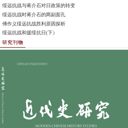
绥远抗战与蒋介石对日政策的转变
绥远抗战时蒋介石的两副面孔
傅作义绥远抗战胜利原因探析
绥远抗战和援绥抗日(下）
研究刊物