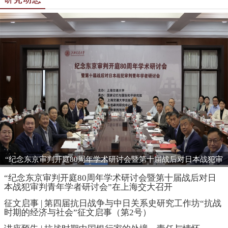
“纪念东京审判开庭80周年学术研讨会暨第十届战后对日本战犯审
判青年学者研讨会”在上海交大召开
“纪念东京审判开庭80周年学术研讨会暨第十届战后对日
本战犯审判青年学者研讨会”在上海交大召开
征文启事 | 第四届抗日战争与中日关系史研究工作坊“抗战
时期的经济与社会”征文启事（第2号）