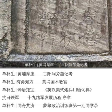
单补生 | 黄埔摩崖——古阳洞旁题记考
单补生 | 黄埔摩崖——古阳洞旁题记考
单补生 |有勇知方——黄埔国术教官
单补生 | 译语翔宝——《英汉美式炮兵用语词典》
抗日铁军——十九路军发展历程 序章
单补生 | 同舟共济——蒙藏政治训练班第一期同学录