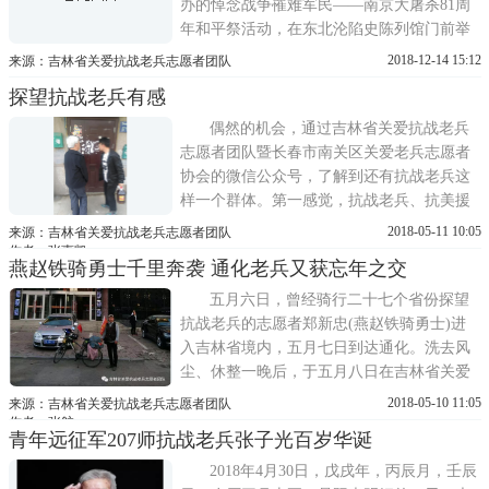
办的悼念战争罹难军民——南京大屠杀81周
年和平祭活动，在东北沦陷史陈列馆门前举
行。天气很冷，冻得人伸不出手。但八十一
2018-12-14 15:12
来源：吉林省关爱抗战老兵志愿者团队
年前的南京军民，度过了一个更寒冷的冬
探望抗战老兵有感
天。志愿者们顶着零下十八度的气温和雪
花，一早就来到东北沦陷史陈列馆，布置12
偶然的机会，通过吉林省关爱抗战老兵
13活动的场地。菊花刚
志愿者团队暨长春市南关区关爱老兵志愿者
协会的微信公众号，了解到还有抗战老兵这
样一个群体。第一感觉，抗战老兵、抗美援
朝老兵仿佛离我们的生活已经很远，有幸活
2018-05-11 10:05
来源：吉林省关爱抗战老兵志愿者团队
到现在的，最少也八、九十岁了，而且随着
作者：张惠凯
燕赵铁骑勇士千里奔袭 通化老兵又获忘年之交
时光的流逝会越来越少，总有一天，他们会
悄然远去，总有一天，他们的身影会消失在
五月六日，曾经骑行二十七个省份探望
我们的视线里。这是一个不太好找...
抗战老兵的志愿者郑新忠(燕赵铁骑勇士)进
入吉林省境内，五月七日到达通化。洗去风
尘、休整一晚后，于五月八日在吉林省关爱
抗战老兵志愿者团队志愿者王莹丽等人的陪
2018-05-10 11:05
来源：吉林省关爱抗战老兵志愿者团队
同下，看望了进入吉林省后见到的第一位抗
作者：张航
青年远征军207师抗战老兵张子光百岁华诞
日老兵——王朝云老爷爷，之后又前往靖宇
烈士陵园，祭奠瞻仰抗日英烈杨靖宇将军。
2018年4月30日，戊戌年，丙辰月，壬辰