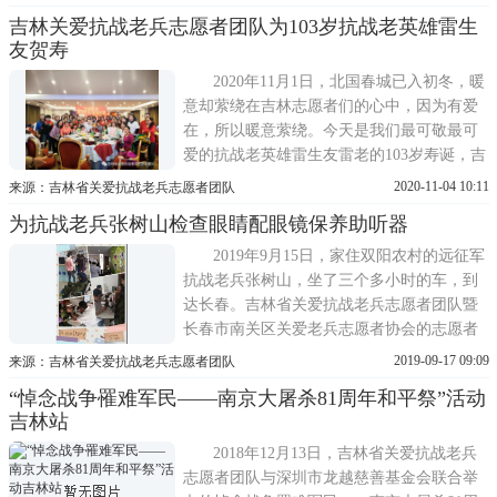
春市南关区惠兵协会、轰九志愿服务队等。
吉林关爱抗战老兵志愿者团队为103岁抗战老英雄雷生
春节将至，虽然疫情当前，但是无法阻挡志
友贺寿
愿者们为老兵送上节日问候与温情陪伴的热
忱。本次活动共走访了1
2020年11月1日，北国春城已入初冬，暖
意却萦绕在吉林志愿者们的心中，因为有爱
在，所以暖意萦绕。今天是我们最可敬最可
爱的抗战老英雄雷生友雷老的103岁寿诞，吉
林志愿者团队和长春小义工们共同为雷老庆
2020-11-04 10:11
来源：吉林省关爱抗战老兵志愿者团队
祝生日。子曰：志士仁人，无求生以害人，
为抗战老兵张树山检查眼睛配眼镜保养助听器
有杀身成仁。英雄就是志士仁人，在国家危
难之际他们是首先站出来的!1937年七七卢沟
2019年9月15日，家住双阳农村的远征军
桥事变，雷老是铁匠
抗战老兵张树山，坐了三个多小时的车，到
达长春。吉林省关爱抗战老兵志愿者团队暨
长春市南关区关爱老兵志愿者协会的志愿者
为张老提前预订好宾馆，并在宾馆旁边为他
2019-09-17 09:09
来源：吉林省关爱抗战老兵志愿者团队
们安排了一个小小的接风宴。9月16日早八点
“悼念战争罹难军民——南京大屠杀81周年和平祭”活动
多，吉林省关爱抗战老兵志愿者团队志愿者
吉林站
胡冰雁、韩晶陪伴张树山老兵及家人来到爱
尔眼科检查眼睛。由于
2018年12月13日，吉林省关爱抗战老兵
志愿者团队与深圳市龙越慈善基金会联合举