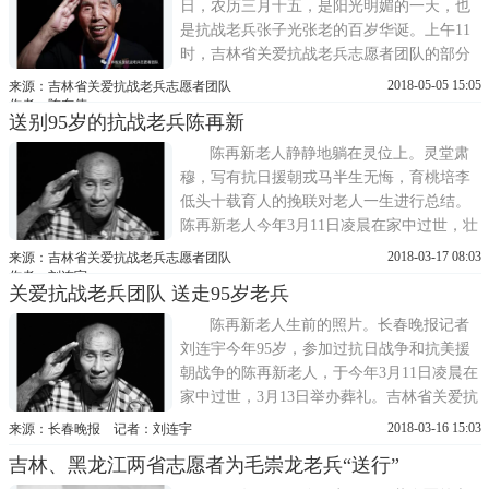
王朝云老兵见到千里之外的志愿者...
日，农历三月十五，是阳光明媚的一天，也
是抗战老兵张子光张老的百岁华诞。上午11
时，吉林省关爱抗战老兵志愿者团队的部分
志愿者以及长春小义工驱车前往吉林市，带
2018-05-05 15:05
来源：吉林省关爱抗战老兵志愿者团队
着对抗战老兵的崇敬心情给张老带来全体志
作者：陈东伟
送别95岁的抗战老兵陈再新
愿者的祝福，同时也带来给张老的慰问礼物
和寿金，祝福老人家百岁生辰快乐，祝愿张
陈再新老人静静地躺在灵位上。灵堂肃
老日月昌明，松鹤长春!张老在家...
穆，写有抗日援朝戎马半生无悔，育桃培李
低头十载育人的挽联对老人一生进行总结。
陈再新老人今年3月11日凌晨在家中过世，壮
丽的人生定格在95岁。今年3月13日举办葬
2018-03-17 08:03
来源：吉林省关爱抗战老兵志愿者团队
礼。老人的家人、吉林省关爱抗战老兵团队
作者：刘连宇
关爱抗战老兵团队 送走95岁老兵
志愿者、老人老战友后裔、老人的学生都来
到了长春市殡仪馆，为这位老人送别。外敌
陈再新老人生前的照片。长春晚报记者
入侵 老人两赴战场陈再新老人19...
刘连宇今年95岁，参加过抗日战争和抗美援
朝战争的陈再新老人，于今年3月11日凌晨在
家中过世，3月13日举办葬礼。吉林省关爱抗
战老兵团队志愿者来到了长春市殡仪馆，为
2018-03-16 15:03
来源：长春晚报 记者：刘连宇
这位老兵送别。陈再新1923年出生在江苏省
吉林、黑龙江两省志愿者为毛崇龙老兵“送行”
南京市，父亲是一位篾匠。20岁参加抗日战