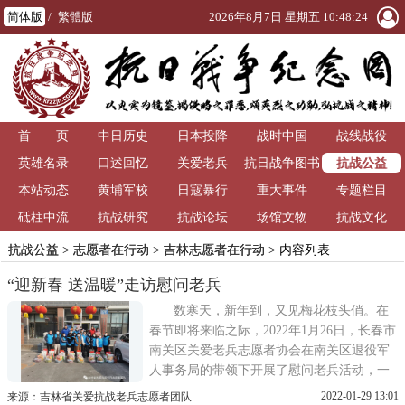
简体版
/
繁體版
2026年8月7日 星期五 10:48:25
首 页
中日历史
日本投降
战时中国
战线战役
抗战公益
英雄名录
口述回忆
关爱老兵
抗日战争图书
本站动态
黄埔军校
日寇暴行
重大事件
馆
专题栏目
砥柱中流
抗战研究
抗战论坛
场馆文物
抗战文化
抗战公益
>
志愿者在行动
>
吉林志愿者在行动
> 内容列表
“迎新春 送温暖”走访慰问老兵
数寒天，新年到，又见梅花枝头俏。在
春节即将来临之际，2022年1月26日，长春市
南关区关爱老兵志愿者协会在南关区退役军
人事务局的带领下开展了慰问老兵活动，一
同参与志愿服务的小伙伴还有碟诺集团、长
2022-01-29 13:01
来源：吉林省关爱抗战老兵志愿者团队