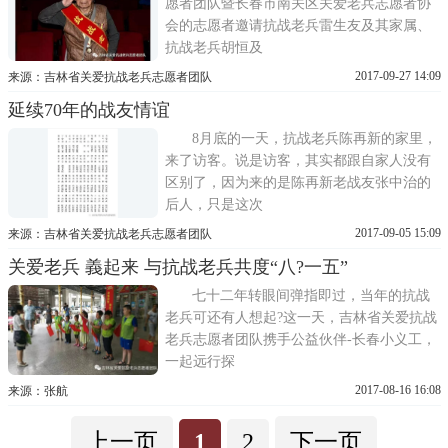
愿者团队暨长春市南关区关爱老兵志愿者协
会的志愿者邀请抗战老兵雷生友及其家属、
抗战老兵胡恒及
2017-09-27 14:09
来源：吉林省关爱抗战老兵志愿者团队
延续70年的战友情谊
8月底的一天，抗战老兵陈再新的家里，
来了访客。说是访客，其实都跟自家人没有
区别了，因为来的是陈再新老战友张中治的
后人，只是这次
2017-09-05 15:09
来源：吉林省关爱抗战老兵志愿者团队
关爱老兵 義起来 与抗战老兵共度“八?一五”
七十二年转眼间弹指即过，当年的抗战
老兵可还有人想起?这一天，吉林省关爱抗战
老兵志愿者团队携手公益伙伴-长春小义工，
一起远行探
2017-08-16 16:08
来源：张航
上一页
1
2
下一页