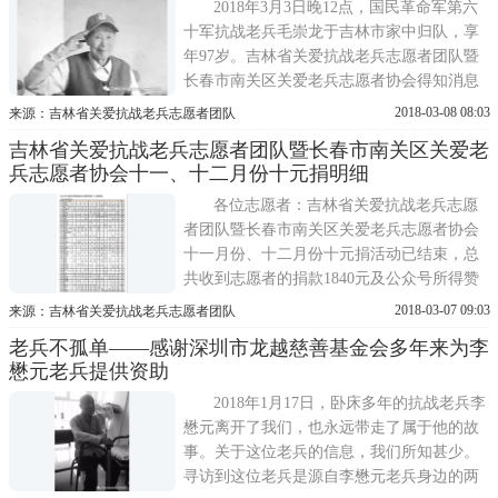
争，并于1944年参加缅北反攻作战。1945年
2018年3月3日晚12点，国民革命军第六
回国后不久，回到老家务农。...
十军抗战老兵毛崇龙于吉林市家中归队，享
年97岁。吉林省关爱抗战老兵志愿者团队暨
长春市南关区关爱老兵志愿者协会得知消息
后，第一时间组织志愿者参与到治丧工作
2018-03-08 08:03
来源：吉林省关爱抗战老兵志愿者团队
中，张晓光、付丽华等吉林市志愿者闻讯后
吉林省关爱抗战老兵志愿者团队暨长春市南关区关爱老
立即赶往毛崇龙家中，与亲属一道置办丧葬
兵志愿者协会十一、十二月份十元捐明细
用品及接待社会各界吊唁。吉林、黑龙江两
省的其他志愿者，于5日、6日陆续从...
各位志愿者：吉林省关爱抗战老兵志愿
者团队暨长春市南关区关爱老兵志愿者协会
十一月份、十二月份十元捐活动已结束，总
共收到志愿者的捐款1840元及公众号所得赞
赏费用101元(明细请见附件)。在此向所有志
2018-03-07 09:03
来源：吉林省关爱抗战老兵志愿者团队
愿者致以最崇高的敬意，并向所有志愿者承
老兵不孤单——感谢深圳市龙越慈善基金会多年来为李
诺：一定会将团队账目做到清晰、明了，随
懋元老兵提供资助
时向各位志愿者公布团队每一笔资金的用
处，请大家监督。与所有志愿者共勉!
2018年1月17日，卧床多年的抗战老兵李
懋元离开了我们，也永远带走了属于他的故
事。关于这位老兵的信息，我们所知甚少。
寻访到这位老兵是源自李懋元老兵身边的两