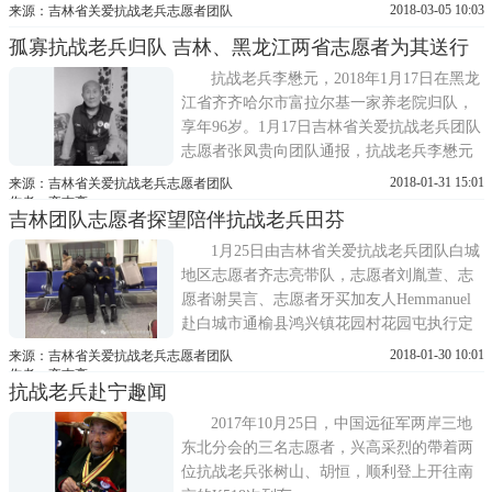
位志愿者张凤贵、刘相涛以及吉林省关爱抗
2018-03-05 10:03
来源：吉林省关爱抗战老兵志愿者团队
战老兵团队的志愿者吴秀杰 。确认李懋元老
孤寡抗战老兵归队 吉林、黑龙江两省志愿者为其送行
兵身份的依据是富拉尔基地区统战部的一纸
证明：李懋元原系国民党军队抗日老
抗战老兵李懋元，2018年1月17日在黑龙
兵……。当志愿者找到李老时，李老...
江省齐齐哈尔市富拉尔基一家养老院归队，
享年96岁。1月17日吉林省关爱抗战老兵团队
志愿者张凤贵向团队通报，抗战老兵李懋元
已于今日归队。吉林团队立刻组织志愿者赴
2018-01-31 15:01
来源：吉林省关爱抗战老兵志愿者团队
齐齐哈尔，并通知黑龙江省的兄弟团队一同
作者：齐志亮
吉林团队志愿者探望陪伴抗战老兵田芬
参与操办李懋元老兵后事。深圳龙越慈善基
金会承担此次葬礼全部费用。1月19日清晨抗
1月25日由吉林省关爱抗战老兵团队白城
战老兵李懋元家属及四位志愿...
地区志愿者齐志亮带队，志愿者刘胤萱、志
愿者谢昊言、志愿者牙买加友人Hemmanuel
赴白城市通榆县鸿兴镇花园村花园屯执行定
期探望抗战老兵田芬老兵项目。1月24日四位
2018-01-30 10:01
来源：吉林省关爱抗战老兵志愿者团队
志愿者在白城市大润发超市为抗战老兵田芬
作者：齐志亮
抗战老兵赴宁趣闻
选购慰问礼品，各位志愿者考虑到抗战老兵
田芬年过九旬，便为田老选购米面油及糕点
2017年10月25日，中国远征军两岸三地
类食物。1月25日四位志愿者于下...
东北分会的三名志愿者，兴高采烈的帶着两
位抗战老兵张树山、胡恒，顺利登上开往南