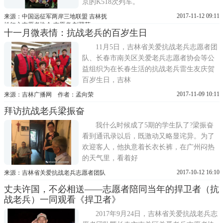
京的K518次列车。
2017-11-12 09:11
来源：中国远征军两岸三地联盟 吉林抚
松红心志愿者协会 志愿者 刘翠萍
十一月微表情：抗战老兵的百岁生日
11月5日，吉林省关爱抗战老兵志愿者团
队、长春市南关区关爱老兵志愿者协会等公
益组织为在长春生活的抗战老兵雷生友庆贺
百岁生日，吉林
2017-11-09 10:11
来源：吉林广播网 作者：孟向荣
拜访抗战老兵梁振奋
我什么时候成了5期的学生队了?梁振奋
看到通讯录以后，既激动又略显诧异。为了
欢迎客人，他执意着长衣长裤，在广州闷热
的天气里，看着好
2017-10-12 16:10
来源：吉林省关爱抗战老兵志愿者团队
丈夫许国，不必相送——志愿者陪同当年的捍卫者（抗
战老兵）一同观看《捍卫者》
2017年9月24日，吉林省关爱抗战老兵志