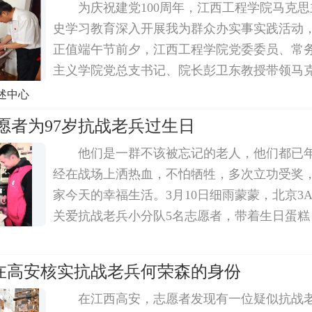
为庆祝建党100周年，江西工程学院马克
史学习教育深入开展我为群众办实事实践活动，
正值端午节前夕，江西工程学院党委委员、常
主义学院党总支书记、院长彭卫东教授带领马
分师生代表到二化小区96岁的牛明洲老兵家中
述中心
动，向牛老致以最崇高的敬意和诚挚的问候，
愿者为97岁抗战老兵过生日
他们是一群不该被忘记的老人，他们都已
经在战场上洒热血，不怕牺牲，多次立功受奖
家今天的幸福生活。3月10日细雨蒙蒙，北京3
关爱抗战老兵小分队5名志愿者，带着生日蛋糕
花镇新民村，为97岁高龄的抗战老兵高凯初过
越慈善基金会的一份关爱物资送到老兵手中。志
在高安核实抗战老兵何荣森的身份
在江西高安，志愿者发现有一位疑似抗战