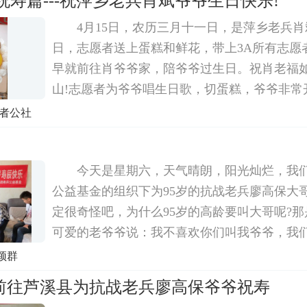
祝寿篇---祝萍乡老兵肖斌爷爷生日快乐!
4月15日，农历三月十一日，是萍乡老兵肖
日，志愿者送上蛋糕和鲜花，带上3A所有志愿
早就前往肖爷爷家，陪爷爷过生日。祝肖老福
山!志愿者为爷爷唱生日歌，切蛋糕，爷爷非常
拢嘴，一个劲说谢谢 谢谢你们呀!祝福老兵，
愿者公社
您过生日!
今天是星期六，天气晴朗，阳光灿烂，我
公益基金的组织下为95岁的抗战老兵廖高保大
定很奇怪吧，为什么95岁的高龄要叫大哥呢?
可爱的老爷爷说：我不喜欢你们叫我爷爷，我
孙后代，当以兄弟姐妹之称。所以我们便以大
颖群
来介绍一下这位大哥吧。廖高保大哥住在江西
前往芦溪县为抗战老兵廖高保爷爷祝寿