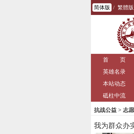
简体版
/
繁體版
首 页
英雄名录
本站动态
砥柱中流
抗战公益
>
志
我为群众办