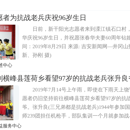
不辞劳苦走进抗战老兵家中送去了对卫国勇士
问。感谢多年来各公益组织和个人对辖区幸存
愿者为抗战老兵庆祝96岁生日
日前，新干阳光志愿者来到溧江镇石口村
华庆祝96岁生日，并祝愿张春华夫妻60周年钻
间：2019年8月29日 来源: 吉安新闻网—井冈
新、孙刚 摄)
述中心
到横峰县莲荷乡看望97岁的抗战老兵张升良
2019年7月14号上午雨，即使在下雨天上
愿者仍旧坚持前往横峰县莲荷乡看望97岁的抗
爷。张升良(三兄弟都是抗战老兵)1944年参加国
师239团担任机枪手，部队集训一个月就参加
苏，福建，山东，湖南，安徽等地打击日本鬼
益服务中心