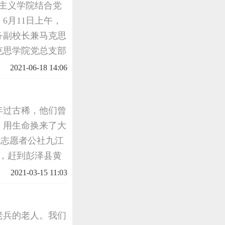
思主义学院结合党
6月11日上午，
务副校长兼马克思
克思学院党总支部
开展走访慰问活
2021-06-18 14:06
送去关怀和温暖
年过古稀，他们曾
，用生命换来了大
A志愿者公社九江
，赶到彭泽县黄
生日，并将深圳龙
2021-03-15 11:03
愿者为97岁
老兵的老人。我们