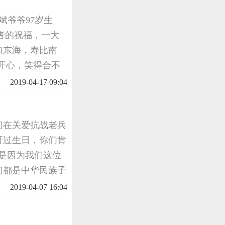
斌爷爷97岁生
者的祝福，一大
如东海，寿比南
开心，笑得合不
明年的今天还来给
2019-04-17 09:04
们在关爱抗战老兵
哥过生日，你们肯
那是因为我们这位
们都是中华民族子
哥称呼他。现在我
2019-04-07 16:04
省