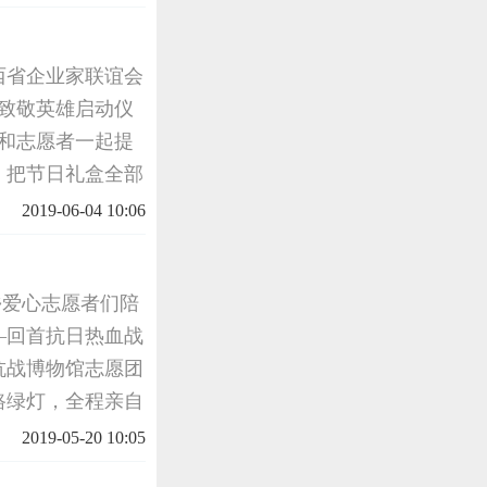
西省企业家联谊会
端午节致敬英雄启动仪
并和志愿者一起提
，把节日礼盒全部
省目前有健在的抗
2019-06-04 10:06
筹
乡爱心志愿者们陪
—回首抗日热血战
抗战博物馆志愿团
路绿灯，全程亲自
5岁的邱绿金爷
2019-05-20 10:05
鲜花和新