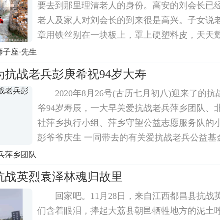
要去到那里理清老人的身份。高安的刘会长已
老人及家人对刘会长的到来很是高兴。子女说
章用铁丝别在一块板上，罩上硬塑料皮，天天
块盔甲。时间长了，污损不堪，但即便这样也
狮子座·先生
哪。老人相对较年轻，思维敏捷，虽然从军前
为抗战老兵彭庚希祝94岁大寿
2020年8月26号(古历七月初八)迎来了的
爷94岁寿辰，一大早关爱抗战老兵萍乡团队、北
社萍乡执行小组、萍乡守望公益志愿服务队的
彭爷爷庆生 一同带去的有关爱抗战老兵公益基金
品、礼金;北京3A志愿者公社庆生的鲜花和蛋
兵萍乡团队
彭庚希爷爷福寿无疆!
抗战英烈袁泽林魂归故里
回家吧。11月28日，来自江西都昌县抗战
们含着眼泪，捧起大荔县朝邑牺牲地方的泥土