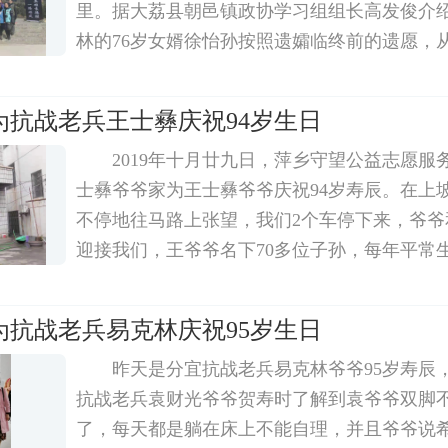
里。据大荔县朝邑镇政协学习组组长高发俊介
林的76岁女婿徐怡孙按照遗孀临终前的遗愿，从
来陕西寻找老兵的遗骨，通过有关部门专家教
在深圳龙越慈善基金会和陕西抗战老兵关爱团
为抗战老兵王士彝庆祝94岁生日
2019年十月廿九日，萍乡守望公益志愿服
士彝爷爷家为王士彝爷爷庆祝94岁寿辰。在上
不停地往马路上张望，我们2个车停下来，爷爷
迎接我们，王爷爷名下70多位子孙，每年平常
几大桌。王爷爷身体很好，只是婆婆身体欠佳
的到来非常开心。特此鸣谢:关爱抗战老兵公
为抗战老兵易克林庆祝95岁生日
昨天是分宜抗战老兵易克林爷爷95岁寿辰
抗战老兵袁财光爷爷贺寿时了解到袁爷爷双脚
了，每天都是躺在床上不能自理，并且爷爷说