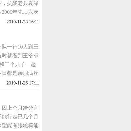
绍，抗战老兵袁泽
2006年先后六次
授提供历史资料，
2019-11-28 16:11
与当地
务队一行10人到王
坡时就看到王爷爷
和二个儿子一起
生日都是亲朋满座
，二老看到志愿者
2019-11-26 17:11
，因上个月给分宜
不能行走已几个月
希望能有张轮椅能