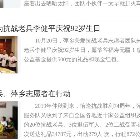
座着出去晒晒太阳，团队小伙伴一太早就赶火
兵公益基金提供的一张轮椅和500元生日礼品
谢信和一床被子送往2位爷爷家中。我们满满的
为抗战老兵李健平庆祝92岁生日
10月20日，萍乡关爱抗战老兵志愿者团队
老兵李健平庆祝92岁生日，愿爷爷福寿无疆！
公益基金提供500元的礼品和现金红包。
兵、萍乡志愿者在行动
2019年仲秋到来，恰逢抗战胜利74周年
服务队又收到了来自全国各地近十家公益组织
的20位抗战老兵、3位退伍军人、2位二战受害
次送达礼品34787元，出动279人 次，行程87