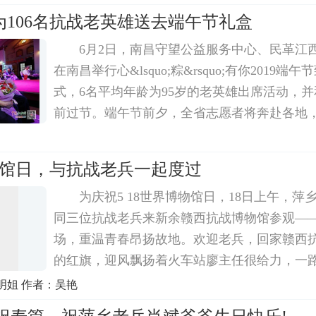
转业回家。
为106名抗战老英雄送去端午节礼盒
6月2日，南昌守望公益服务中心、民革江
在南昌举行心&lsquo;粽&rsquo;有你2019
式，6名平均年龄为95岁的老英雄出席活动，
前过节。端午节前夕，全省志愿者将奔赴各地
送到抗战老英雄手上。负责人说到。据悉，我
战老英雄106名，年龄都在90岁以上。本次活动
物馆日，与抗战老兵一起度过
为庆祝5 18世界博物馆日，18日上午，萍
同三位抗战老兵来新余赣西抗战博物馆参观—
场，重温青春昂扬故地。欢迎老兵，回家赣西
的红旗，迎风飘扬着火车站廖主任很给力，一
推轮椅。我们来为车站的爱心服务点个赞吧!9
明姐 作者：吴艳
爷、92岁的黄建清爷爷、90岁的喻芳铭爷爷在