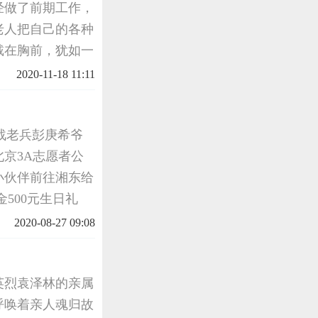
经做了前期工作，
老人把自己的各种
戴在胸前，犹如一
不摘，走到哪戴到
2020-11-18 11:11
没
抗战老兵彭庚希爷
京3A志愿者公
小伙伴前往湘东给
500元生日礼
糕。恭祝抗战老兵
2020-08-27 09:08
英烈袁泽林的亲属
呼唤着亲人魂归故