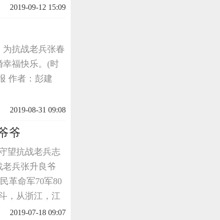
的敬意和中秋慰
2019-09-12 15:09
抗战老兵的关爱。
，为抗战老兵张春
婚幸福快乐。(时
山报 作者：彭建
2019-08-31 09:08
爷爷
饶守望抗战老兵志
战老兵张升良爷
民革命军70军80
战斗，从浙江，江
子，日本投降后，
2019-07-18 09:07