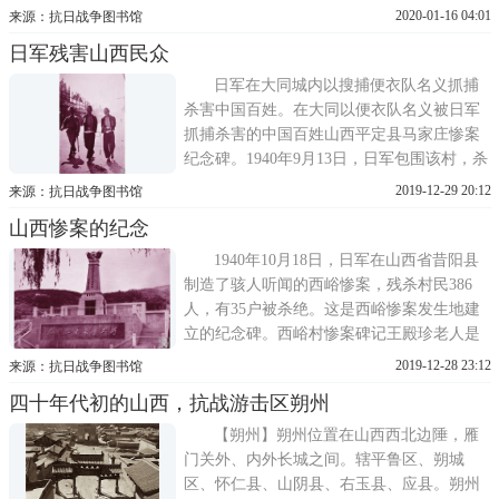
洞保卫战见证人张书香。山西定襄县王进村
2020-01-16 04:01
来源：抗日战争图书馆
李书林见证了 1938 年 8 月日军飞机在定襄撒
日军残害山西民众
毒保存在八路军总部纪念馆中的日军化学炮
弹。以上图文选自《日本侵华图志》第15卷
日军在大同城内以搜捕便衣队名义抓捕
《化学战与细菌战》，
杀害中国百姓。在大同以便衣队名义被日军
抓捕杀害的中国百姓山西平定县马家庄惨案
纪念碑。1940年9月13日，日军包围该村，杀
害群众312人，造成严重伤亡。山西万荣县陈
2019-12-29 20:12
来源：抗日战争图书馆
阎惨案发生地。1942年农历四月十五，日军
山西惨案的纪念
扫荡该村，杀死民众82人，整个村成为了寡
妇村山西临县贺家湾惨案现场。1943年阴历
1940年10月18日，日军在山西省昔阳县
十二月二十三，日军侵入贺家湾
制造了骇人听闻的西峪惨案，残杀村民386
人，有35户被杀绝。这是西峪惨案发生地建
立的纪念碑。西峪村惨案碑记王殿珍老人是
西峪村惨案的幸存者，她身上的伤疤至今仍
2019-12-28 23:12
来源：抗日战争图书馆
存。山西寿阳县韩赠惨案发生地。1940年农
四十年代初的山西，抗战游击区朔州
历八月初六，日军在该村制造惨案，杀死群
众300多人。韩赠惨案纪念碑山西灵丘县刘庄
【朔州】朔州位置在山西西北边陲，雁
惨案纪念碑山西灵丘县刘庄惨案原
门关外、内外长城之间。辖平鲁区、朔城
区、怀仁县、山阴县、右玉县、应县。朔州