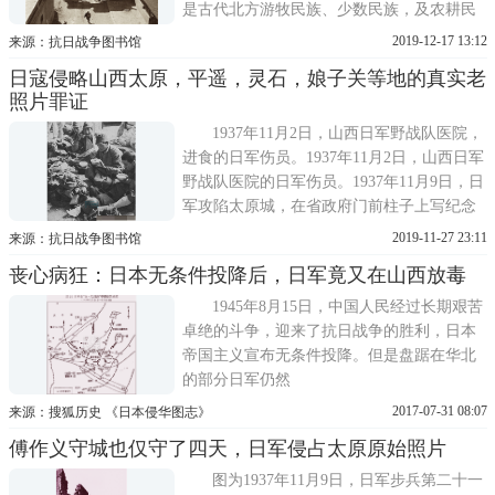
是古代北方游牧民族、少数民族，及农耕民
族（中原）的结合地带、商贸要地。【朔
2019-12-17 13:12
来源：抗日战争图书馆
州】抗战时期，朔州的六座县城沦陷，日本
日寇侵略山西太原，平遥，灵石，娘子关等地的真实老
人打着日满支经济共同体的幌子，推行殖民
照片罪证
政策，开展经济扩张，掠夺朔州的土特产
品、工矿资源。日资也扩展至朔州，市场
1937年11月2日，山西日军野战队医院，
进食的日军伤员。1937年11月2日，山西日军
野战队医院的日军伤员。1937年11月9日，日
军攻陷太原城，在省政府门前柱子上写纪念
语的日军冈崎部队士兵1937年11月9日，日军
2019-11-27 23:11
来源：抗日战争图书馆
侵略太原城，城内的骆驼队1937年11月19
丧心病狂：日本无条件投降后，日军竟又在山西放毒
日，山西太原城，路边警戒的日军哨兵。
1937年11月19日，山西太原，兵营外提着饭
1945年8月15日，中国人民经过长期艰苦
盒的日军炊事班。1937年11月19日
卓绝的斗争，迎来了抗日战争的胜利，日本
帝国主义宣布无条件投降。但是盘踞在华北
的部分日军仍然
2017-07-31 08:07
来源：搜狐历史 《日本侵华图志》
傅作义守城也仅守了四天，日军侵占太原原始照片
图为1937年11月9日，日军步兵第二十一