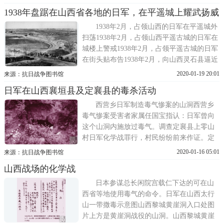
上，骑马而立，吹响了号角。 (徐肖冰 摄 )平
1938年盘踞在山西省各地的日军，在平遥城上耀武扬威
型关战役、忻口会战创造了国共两党军队联
合作战的范例1937年9月，在周恩来的建议和
1938年2月，占领山西的日军在平遥城外
推动下，1937年9月第二战
扫荡1938年2月，占领山西平遥古城的日军在
城楼上警戒1938年2月，占领平遥古城的日军
在街头贴布告1938年2月，向山西灵石县逼近
的日军部队。1938年山西灵石县，日军的后
2020-01-19 20:01
来源：抗日战争图书馆
方部队整装待发，准备进城。1938年山西灵
日军在山西襄垣县及定襄县的毒杀活动
石县，日军炮兵部队正在与中国守军战斗
1938年山西灵石县，静升镇1237高地上的日
西营乡日军制造毒气惨案的山洞西营乡
军哨兵。1938年2月，日军部队
毒气惨案受害者家属任国宝指认：日军曾向
这个山洞内施放过毒气。调查定襄县上零山
村日军化学战罪行，村民纷纷前来作证。定
襄县上零山村惨案遗址，今为新建的小学
2020-01-16 05:01
来源：抗日战争图书馆
校。定襄县上零山村访毒气惨案的部分受害
山西战场的化学战
人和见证人山西榆社县辉教村日军飞机撒毒
见证人（左一至左四）。以上图文选自《日
日本参谋总长闲院宫载仁下达的可在山
本侵华图志》第15卷《化学战与细菌
西省等地使用毒气的命令。日军在山西太行
山一带撒毒示意图山西黎城黄崖洞入口处图
片上方是黄崖洞战役的山洞。山西黎城黄崖