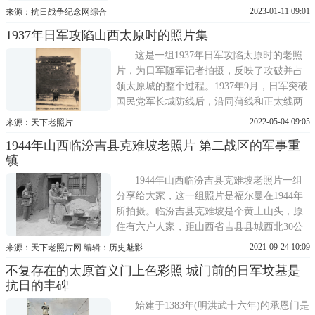
长林彪、副师长聂荣臻指挥，充分发挥近战
2023-01-11 09:01
来源：抗日战争纪念网综合
和山地战的特长，首次集中较大兵力对日军
1937年日军攻陷山西太原时的照片集
进行的一次成功伏击战，八路军在平型关取
得首战大捷。该战是八路军115师师长林彪率
这是一组1937年日军攻陷太原时的老照
领所部，根据中共中
片，为日军随军记者拍摄，反映了攻破并占
领太原城的整个过程。1937年9月，日军突破
国民党军长城防线后，沿同蒲线和正太线两
路合击太原。1937年10月下旬，娘子关失
2022-05-04 09:05
来源：天下老照片
陷，5日，东路日军占领榆次，6日北路日军
1944年山西临汾吉县克难坡老照片 第二战区的军事重
兵临太原城下，7日两路日军在日空军配合
镇
下，对太原发动总攻。8日夜攻城日军突破北
面城垣，守城军队傅作义
1944年山西临汾吉县克难坡老照片一组
分享给大家，这一组照片是福尔曼在1944年
所拍摄。临汾吉县克难坡是个黄土山头，原
住有六户人家，距山西省吉县县城西北30公
里处，西与壶口瀑布相邻，本名南村坡，阎
2021-09-24 10:09
来源：天下老照片网 编辑：历史魅影
锡山为避讳难面，改之。但是1940年至1945
不复存在的太原首义门上色彩照 城门前的日军坟墓是
年阎锡山的第二战区司令官总部、山西省政
抗日的丰碑
府、民族革命同志会等首脑机关曾驻扎在这
里，人称小太原。建筑有阎公
始建于1383年(明洪武十六年)的承恩门是