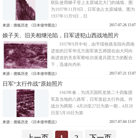
联队使用梯子登上太原城北大门的城墙。图
为1937年11月9日，日军攻占太原城墙。图为
1937年11月9日，日
2017-07-26 15:07
来源：搜狐历史 《日本侵华图志》
娘子关、旧关相继沦陷，日军进犯山西战地照片
1937年9月中旬，由平绥铁路东段向西南
进攻的日军华北方面军第五师团在由大同向
南进攻的关东军察哈尔派遣兵团主力的配合
下，迅速向内长
2017-07-21 15:07
来源：搜狐历史 《日本侵华图志》
日军“太行作战”原始照片
1943年春，为消灭国民党第二十四集团
军及当地的八路军，日军发起太行作战。作
战分为两期：4月20至27日为第一期，4月28
日至5月10日为第
2017-07-04 15:07
来源：搜狐历史 《日本侵华图志》
上一页
1
2
下一页