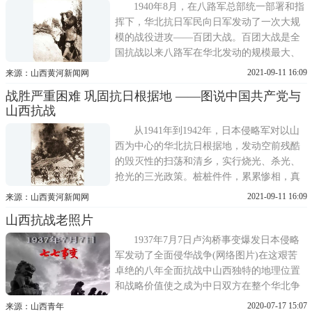
日军占领的点、线包围得越来越紧，为转入
1940年8月，在八路军总部统一部署和指
全面反攻创造了重要条件。
挥下，华北抗日军民向日军发动了一次大规
模的战役进攻——百团大战。百团大战是全
国抗战以来八路军在华北发动的规模最大、
持续时间最长的一次带战略性进攻的战役，
2021-09-11 16:09
来源：山西黄河新闻网
以其地域之最广、歼敌之最多、震动之最
战胜严重困难 巩固抗日根据地 ——图说中国共产党与
烈，载入了伟大抗日战争的光辉史册。八路
山西抗战
军总部发动这次进攻战，主要是由于当时中
国出现了空前的投降危险
从1941年到1942年，日本侵略军对以山
西为中心的华北抗日根据地，发动空前残酷
的毁灭性的扫荡和清乡，实行烧光、杀光、
抢光的三光政策。桩桩件件，累累惨相，真
是兽兵铁蹄所至，人、畜、财物、房产一扫
2021-09-11 16:09
来源：山西黄河新闻网
而光，无一幸免，许多村庄，都变成废墟。
山西抗战老照片
加之连年的自然灾害，根据地的生产生活遭
受严重破坏，许多地方抗日军民几乎没有衣
1937年7月7日卢沟桥事变爆发日本侵略
穿，没有油用，没有菜吃，战
军发动了全面侵华战争(网络图片)在这艰苦
卓绝的八年全面抗战中山西独特的地理位置
和战略价值使之成为中日双方在整个华北争
夺的焦点1938年，一名八路军战士在太行山
2020-07-17 15:07
来源：山西青年