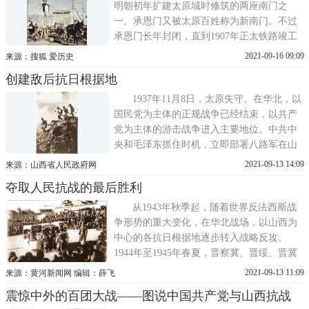
明朝初年扩建太原城时修筑的两座南门之
一。承恩门又被太原百姓称为新南门。不过
承恩门长年封闭，直到1907年正太铁路竣工
后，太原火车站建在承恩门外，这座封闭了
2021-09-16 09:09
来源：搜狐 爱历史
数百年的城门才又重新打开。承恩门作为由
创建敌后抗日根据地
太原火车站进入城区的便捷通道，沿线街道
快速成为了商业市场和繁华地段，整个太原
1937年11月8日，太原失守。在华北，以
的交通重心也从原本位于
国民党为主体的正规战争已经结束，以共产
党为主体的游击战争进入主要地位。中共中
央和毛泽东抓住时机，立即部署八路军在山
西的敌后分兵，迅速实施战略展开。山西党
2021-09-13 14:09
来源：山西省人民政府网
组织与八路军密切协同，以五台山、管涔
夺取人民抗战的最后胜利
山、太行山、吕梁山为依托，创建了晋察
冀、晋西北、晋冀豫、晋西南抗日根据地，
从1943年秋季起，随着世界反法西斯战
奠定了中国共产党坚持华北抗战
争形势的重大变化，在华北战场，以山西为
中心的各抗日根据地逐步转入战略反攻。
1944年至1945年春夏，晋察冀、晋绥、晋冀
鲁豫抗日根据地军民在中国共产党的领导下
2021-09-13 11:09
来源：黄河新闻网 编辑：薛飞
进行了连续不断的攻势作战，攻克大量敌据
震惊中外的百团大战——图说中国共产党与山西抗战
点，收复部分县城，歼灭大量日、伪军，对