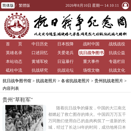
简体版
/
繁體版
2026年8月10日 星期一 14:10:11
首 页
中日历史
日本投降
战时中国
战线战役
抗日战争图书
英雄名录
口述回忆
关爱老兵
抗战公益
馆
本站动态
黄埔军校
日寇暴行
重大事件
专题栏目
砥柱中流
抗战研究
抗战论坛
场馆文物
抗战文化
抗日战争图书馆
>
抗战老照片
>
各省抗战老照片
>
贵州抗战老照片
>
内容列表
贵州"草鞋军"
随着抗日战争的爆发，中国的大江南北
都燃起了救亡图存的烽火。中国四万万五千
万同胞们使用自己的血肉构筑了一道新的长
城，经过了长达14年的时间，成功地将日本