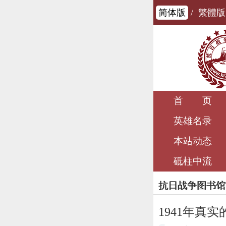
简体版
/
繁體版
首 页
英雄名录
本站动态
砥柱中流
抗日战争图书馆
1941年真