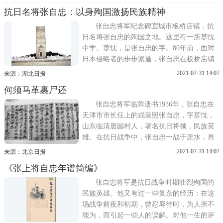
的人群络绎不绝。9月2日下午，湖北省黄埔
抗日名将张自忠：以身殉国激扬民族精神
同学会的部分同志满怀崇敬，向张自忠纪念
碑敬献花篮。纪念园依山而建，牌坊上写着
张自忠将军纪念碑宜城市板桥店镇，抗
英
日名将张自忠的殉国之地。这里有一所荩忱
中学。荩忱，是张自忠的字。80年前，面对
日本侵略者的步步紧逼，张自忠在板桥店镇
的十里长山以身殉国。如今硝烟散尽，张自
2021-07-31 14:07
来源：湖北日报
忠诠释的以爱国主义为核心的伟大民族精
何须马革裹尸还
神，激烈后人。为国家、民族死之决心，海
不清、石不烂听村里老人讲，这一仗，张自
张自忠将军临阵遗书1936年，张自忠在
忠的
天津市市长任上的戎装照张自忠，字荩忱，
山东临清唐园村人，著名抗日将领，民族英
雄。在抗日战争中，张自忠一战于淝水，再
战于临沂，三战于徐州，四战于随枣，终换
2021-07-31 14:07
来源：北京日报
得马革裹尸还，以集团军总司令之位殉国。
《张上将自忠年谱简编》
他是抗日战争中牺牲的国民党最高将领。本
文还原的，便是张自忠生命中最后的日子。
张自忠将军是抗日战争时期壮烈殉国的
传奇一生戛然而
民族英雄。他又有过一些复杂的经历：在这
场战争前夜和初期，曾忍辱待时，为人所不
能为，而引起一些人的误解。对他一生的评