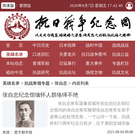
简体版
/
繁體版
2026年8月7日 星期五 17:42:40
首 页
中日历史
日本投降
战时中国
战线战役
英雄名录
口述回忆
关爱老兵
抗日战争图书
抗战公益
本站动态
黄埔军校
日寇暴行
重大事件
馆
专题栏目
砥柱中流
抗战研究
抗战论坛
场馆文物
抗战文化
英雄名录
>
抗战将领专题
>
张自忠
> 内容列表
张自忠纪念馆缅怀人群络绎不绝
张自忠将军遗像宜城市张自忠纪念馆纪
念馆内的张自忠将军雕塑张自忠将军生前手
迹青山处处埋忠骨，一寸山河一寸血。抗战
胜利75周年纪念日前夕，位于襄阳宜城市板
桥店镇十里长山的张自忠纪念馆，前来缅怀
2021-08-04 09:08
来源： 楚天都市报