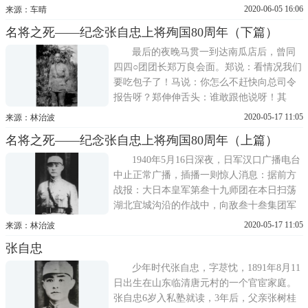
价，最中肯最恰当的是周恩来同志在他殉国
2020-06-05 16:06
来源：车晴
三周年时写下的《追念张荩忱上将》。文章
名将之死——纪念张自忠上将殉国80周年（下篇）
指出：张上将是一方面的统帅，他的殉国，
影响之大，决非他人可比。张上将之殉国，
最后的夜晚马贯一到达南瓜店后，曾同
不仅是为抗战树立了楷模，同
四四○团团长郑万良会面。郑说：看情况我们
要吃包子了！马说：你怎么不赶快向总司令
报告呀？郑伸伸舌头：谁敢跟他说呀！其
实，张自忠对此已有判断，只是未动声色而
2020-05-17 11:05
来源：林治波
已。他察觉到大家的紧张心情，就把总部人
名将之死——纪念张自忠上将殉国80周年（上篇）
员、手枪营和七十四师主要干部集合起来，
对大家说：我们已陷入敌人的重围，情况是
1940年5月16日深夜，日军汉口广播电台
相当吃紧了，不过隻要不离开队伍
中止正常广播，插播一则惊人消息：据前方
战报：大日本皇军第叁十九师团在本日扫荡
湖北宜城沟沿的作战中，向敌叁十叁集团军
总部发动了决定性打击而将其消灭。在遗尸
2020-05-17 11:05
来源：林治波
中发现了支那大将张自忠总司令及其下属幕
张自忠
僚、团长等多人，同时缴获大量军事文件和
军用地图，收到极大战果。张自忠总司令，
少年时代张自忠，字荩忱，1891年8月11
字荩忱，卢沟桥事件爆发时，是
日出生在山东临清唐元村的一个官宦家庭。
张自忠6岁入私塾就读，3年后，父亲张树桂