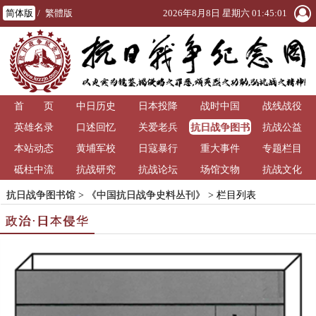
简体版
/
繁體版
2026年8月8日 星期六 01:45:03
首 页
中日历史
日本投降
战时中国
战线战役
抗日战争图书
英雄名录
口述回忆
关爱老兵
抗战公益
馆
本站动态
黄埔军校
日寇暴行
重大事件
专题栏目
砥柱中流
抗战研究
抗战论坛
场馆文物
抗战文化
抗日战争图书馆
>
《中国抗日战争史料丛刊》
> 栏目列表
政治·日本侵华