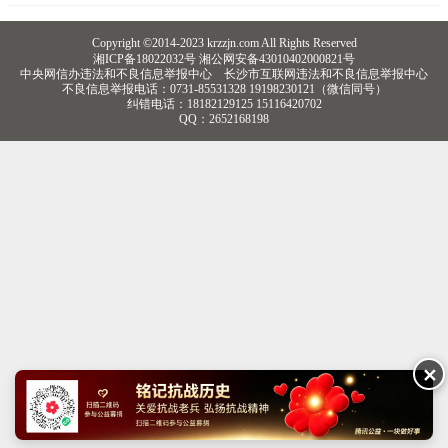
官、山东绥靖统一总指挥部主任，青天白日
勋章获得者，中正剑持有人。1924年11月考
Copyright ©2014-2023 krzzjn.com All Rights Reserved
入黄埔军校;1937年抗日战争开始，率部创建
湘ICP备18022032号 湘公网安备43010402000821号
第七十四军，历任国民革命
中央网信办违法和不良信息举报中心
长沙市互联网违法和不良信息举报中心
不良信息举报电话：0731-85531328 19198230121（微信同号）
纠错电话：18182129125 15116420702
QQ：2652168198
✕