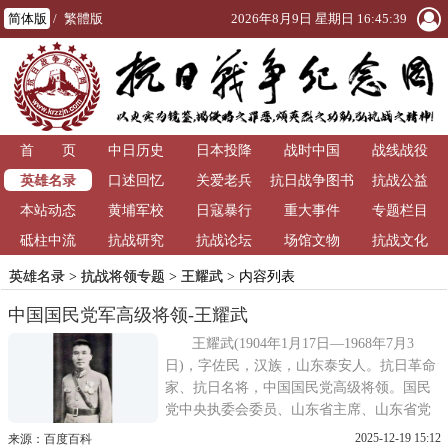
简体版
/
繁體版
2026年8月9日 星期日 16:45:39
首 页
中日历史
日本投降
战时中国
战线战役
英雄名录
口述回忆
关爱老兵
抗日战争图书
抗战公益
本站动态
黄埔军校
日寇暴行
重大事件
馆
专题栏目
砥柱中流
抗战研究
抗战论坛
场馆文物
抗战文化
英雄名录
>
抗战将领专题
>
王耀武
> 内容列表
中国国民党军高级将领-王耀武
王耀武(1904年1月17日—1968年7月3
日)，字佐民，汉族，山东泰安人。抗日革命
家、抗日名将，中国国民党高级将领。国民
党中央执委会委员、山东省主席、山东省党
政军统一指挥部主任、第二绥靖区司令长
2025-12-19 15:12
来源：百度百科