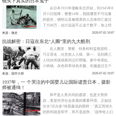
镜头下真实的日本鬼子
那么，日本赠送人偶给溥仪究竟用意何在呢?
是恶意满满的嘲弄，还是另有深意?日本使节
从日本1931年侵略东北开始，到1945年8
团向溥仪赠送亲善
月15日投降，整整14年，我国遭受不可估量
的损失，牺牲以及被残害的人总体伤亡超过
了3500万，估计远远不止这个数字，加上经
济损失那可是天文数字，日本犯下滔天罪
2020-07-02 10:07
来源：微史
行，我们没有资格替先辈们原谅他们，愿世
抗战解密：日寇在东北“人圈”里的九大酷刑
界永远不再有战争。图1：被俘虏的日本鬼
子，此图中的日本鬼子在地上坐着并且被绑
在人圈里，警察、特务时时监视居民，
着手，因为没有穿衣服，可以看到他
巧立罪名，任意抓人入狱。第一、见到两三
人结伙闲谈或夜间点灯唠嗑、家中有茶缸、
小铁锅、灰色和草绿色衣服、衣服超过五个
扣子、布鞋超过两双、出外做农活日落后归
2020-07-02 10:07
来源：国学大师
圈等现象，皆以通八路罪名列为思想犯抓去
1937年，一 个哭泣的中国婴儿让国际谴责日本，摄影
入狱;第二、家中存有中华民国书籍、书写的
师被通缉！
抗日语句、搜出无证明书的人、枪支弹药、
八路军粮票等，皆以共产党
和平是人类共同的愿望，也是大势所
趋，更是经济社会发展的重要环境。正如拉
尔夫?沃尔多?埃莫森说的那样："真正而持久
的胜利就是和平，而不是战争。"战争给人们