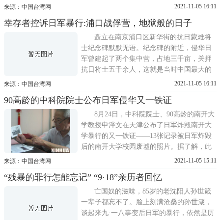
记被翻译、整理成《荻岛静夫日记――一个
2021-11-05 16:11
来源：中国台湾网
侵华日军的战地实录》一书，由人民文学出
幸存者控诉日军暴行:浦口战俘营，地狱般的日子
版社于8月12日出版发行。目前，《荻岛静夫
日记》的原件及影集被四川省民间收藏家樊
矗立在南京浦口区新华街的抗日蒙难将
建川收藏。它再一次提供了
士纪念碑默默无语。纪念碑的附近，侵华日
军曾建起了两个集中营，占地三千亩，关押
抗日将士五千余人，这就是当时中国最大的
战俘营———南京浦口战俘营。两位老人来
2021-11-05 16:11
来源：中国台湾网
到纪念碑前献上花篮，望着纪念碑，老人的
90高龄的中科院院士公布日军侵华又一铁证
眼神流露出愁苦和悲愤，似乎又回到那段不
堪忍受的岁月。浦口区政协副主席王惠平从
8月24日，中科院院士、90高龄的南开大
上世纪80年代初就开始调查战 ...
学教授申泮文在天津公布了日军炸毁南开大
学暴行的又一铁证――13张记录被日军炸毁
后的南开大学校园废墟的照片。据了解，此
次公布的这13张照片由日本友人提供，大约
2021-11-05 15:11
来源：中国台湾网
拍摄于1941年。从这些照片中可以清楚地看
“残暴的罪行怎能忘记” “9·18”亲历者回忆
到被日军炸毁后的南开大学校舍废墟，如文
科楼秀山堂、学生宿舍等。此外，这些照片
亡国奴的滋味，85岁的老沈阳人孙世箴
还记载着日军占领南
一辈子都忘不了。脸上刻满沧桑的孙世箴，
谈起来九·一八事变后日军的暴行，依然是历