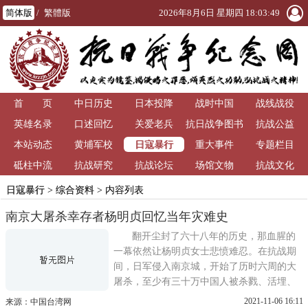
简体版
/
繁體版
2026年8月6日 星期四 18:03:49
首 页
中日历史
日本投降
战时中国
战线战役
英雄名录
口述回忆
关爱老兵
抗日战争图书
抗战公益
日寇暴行
本站动态
黄埔军校
重大事件
馆
专题栏目
砥柱中流
抗战研究
抗战论坛
场馆文物
抗战文化
日寇暴行
>
综合资料
> 内容列表
南京大屠杀幸存者杨明贞回忆当年灾难史
翻开尘封了六十八年的历史，那血腥的
一幕依然让杨明贞女士悲愤难忍。在抗战期
间，日军侵入南京城，开始了历时六周的大
屠杀，至少有三十万中国人被杀戮、活埋、
强暴妇女，给她身心留下了至今无法愈合的
2021-11-06 16:11
来源：中国台湾网