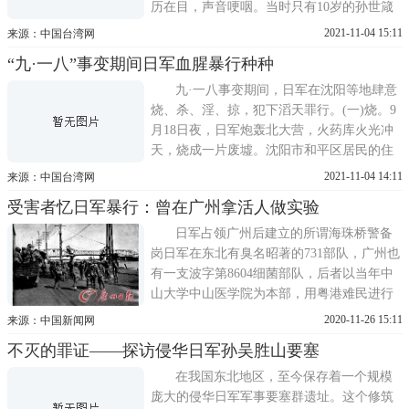
历在目，声音哽咽。当时只有10岁的孙世箴
正在小学读书。事发当夜，孙世箴就听到北
2021-11-04 15:11
来源：中国台湾网
大营方向的炮声，但人们都不知道发生了什
“九·一八”事变期间日军血腥暴行种种
么事情。事变第二天发现街上不大对劲，没
有上学的他和很多孩子一样，懵懂不知地来
九·一八事变期间，日军在沈阳等地肆意
到街上看看到底发生了
烧、杀、淫、掠，犯下滔天罪行。(一)烧。9
月18日夜，日军炮轰北大营，火药库火光冲
天，烧成一片废墟。沈阳市和平区居民的住
宅多处被炮击，房屋被烧毁，受害居民流离
2021-11-04 14:11
来源：中国台湾网
失所，群集郊外避难，有的背井离乡逃往关
受害者忆日军暴行：曾在广州拿活人做实验
内。沈阳某亲日派富户住宅被炮火毁坏，家
破人亡。日军进犯吉林红顶山，飞机轰炸兵
日军占领广州后建立的所谓海珠桥警备
营、民房，大火弥漫
岗日军在东北有臭名昭著的731部队，广州也
有一支波字第8604细菌部队，后者以当年中
山大学中山医学院为本部，用粤港难民进行
活人试验、活体解剖，开展细菌试验、进行
2020-11-26 15:11
来源：中国新闻网
细菌战。真实记录抗战期间日军在广州对粤
不灭的罪证——探访侵华日军孙吴胜山要塞
港难民进行惨绝人寰细菌迫害的8604细菌战
史实，正式入编今年年底出版的《广东通
在我国东北地区，至今保存着一个规模
史》第6卷。第6卷分管主
庞大的侵华日军军事要塞群遗址。这个修筑