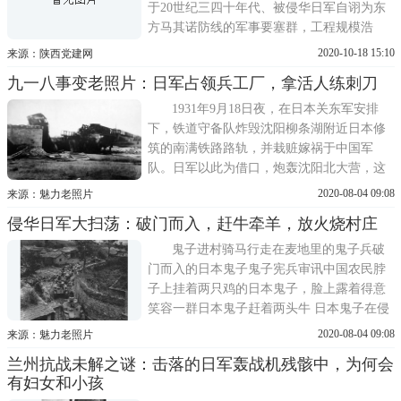
于20世纪三四十年代、被侵华日军自诩为东
方马其诺防线的军事要塞群，工程规模浩
繁，世所罕见。一处处兵舍、碉堡、战壕等
2020-10-18 15:10
来源：陕西党建网
遗址，历经风雨沧桑，成为日本侵华战争的
九一八事变老照片：日军占领兵工厂，拿活人练刺刀
不灭罪证。位于黑龙江省北部的孙吴胜山要
塞就是其中之一。在九一八事变89周年前
1931年9月18日夜，在日本关东军安排
夕，记者来到黑龙江省孙吴胜
下，铁道守备队炸毁沈阳柳条湖附近日本修
筑的南满铁路路轨，并栽赃嫁祸于中国军
队。日军以此为借口，炮轰沈阳北大营，这
就是九&bull;一八事变。图为1931年九&bull;
2020-08-04 09:08
来源：魅力老照片
一八事变时被日军炸毁的南满铁路柳条湖段
侵华日军大扫荡：破门而入，赶牛牵羊，放火烧村庄
现场。1931年9月19日凌晨，日军炮火轰击北
大营三小时后，有准备的日军步兵冲进北大
鬼子进村骑马行走在麦地里的鬼子兵破
营。日军左胳膊以白布条
门而入的日本鬼子鬼子宪兵审讯中国农民脖
子上挂着两只鸡的日本鬼子，脸上露着得意
笑容一群日本鬼子赶着两头牛 日本鬼子在侵
略中国进村扫荡的时候从不放过每一个角
2020-08-04 09:08
来源：魅力老照片
落，见人就杀，见东西就抢。照片中一群日
兰州抗战未解之谜：击落的日军轰战机残骸中，为何会
本鬼子扫荡完后，赶着两头从中国农民手中
有妇女和小孩
抢来的两头牛，牛背山驮满了各种抢来的粮