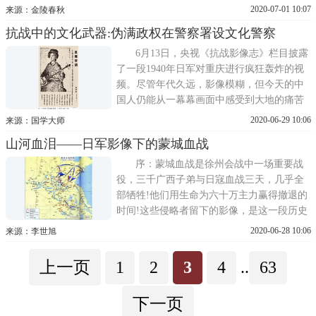
带来的伤害是深远而持久的，即便身处和平
2020-07-01 10:07
来源：金陵春秋
年代，看到那些炮火纷飞的老照片还是会被
抗战中的文化武器:伪满政权在警察署设文化警察
深深地震撼。对于亲身经历过战争的人来
说，可能是一辈子都无法抹去的记忆。在那
6月13日，央视《抗战影像志》栏目披露
个年代，战争来临的
了一段1940年日军对重庆进行疯狂轰炸的视
频。尽管年代久远，影像模糊，但今天的中
国人仍能从一幕幕画面中感受到大地的痛苦
震颤。与笼罩在炸弹轰鸣声里的重庆不同，
2020-06-29 10:06
来源：国学大师
那时的东北却有一种不同寻常的安静。日本
山河血泪——日军影像下的蒙城血战
侵略者与伪满洲国狼狈为奸，费尽心机地在
黑土地上经营着所谓五族协和的王道乐土。
序：蒙城血战是徐州会战中一场重要战
然而，安静的背后也有
役，三千广西子弟与日宼血战三天，几乎全
部牺牲!他们用生命为六十万主力赢得撤退的
时间!这些侵略者留下的影像，是这一段历史
的见证。徐州会战敌我军情形式图奔赴五战
2020-06-28 10:06
来源：李世旭
区前线的广西子弟兵(投入徐州会战的桂军：
七军，四十八军，三十一军)黄淮平原上的日
上一页
1
2
3
4
..
63
军行军队列日军笫玲木装甲机械部队正向徐
州
下一页