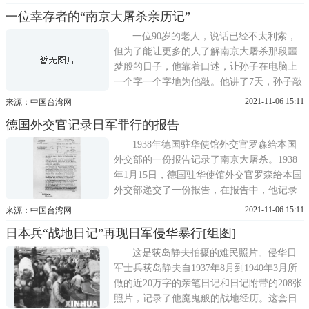
创伤。今年七十五岁的杨明贞老人，思路清
一位幸存者的“南京大屠杀亲历记”
晰，语言流畅。一回忆起当年那段可怕的灾
难史，老人泣不成声地告诉我们，一九三七
一位90岁的老人，说话已经不太利索，
年十二月十三日，日军侵
但为了能让更多的人了解南京大屠杀那段噩
梦般的日子，他靠着口述，让孙子在电脑上
一个字一个字地为他敲。他讲了7天，孙子敲
了7天。日前，一封名为南京大屠杀亲历记的
2021-11-06 15:11
来源：中国台湾网
邮件寄到永不忘却———侵华日军南京大屠
德国外交官记录日军罪行的报告
杀史实网站，让所有没有经历过此灾难的人
们都为之动容……这位老人名叫周纪穆，目
1938年德国驻华使馆外交官罗森给本国
前家住上海。1937
外交部的一份报告记录了南京大屠杀。1938
年1月15日，德国驻华使馆外交官罗森给本国
外交部递交了一份报告，在报告中，他记录
了日军杀戮洗劫后的南京的惨状。(原件藏于
2021-11-06 15:11
来源：中国台湾网
德国档案馆波茨坦分馆)在这份档案中，用灰
日本兵“战地日记”再现日军侵华暴行[组图]
色标出的段落指出：在郊区小港口下关，大
约还有3万具尸体遍布荒野。这些尸体来自有
这是荻岛静夫拍摄的难民照片。侵华日
史以来最残忍的
军士兵荻岛静夫自1937年8月到1940年3月所
做的近20万字的亲笔日记和日记附带的208张
照片，记录了他魔鬼般的战地经历。这套日