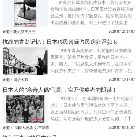
食。日本鬼子在山东临邑扫荡
击落的日军轰战机残骸中，为何会有妇
女和小孩?抗战时期，日军虽然没有直接进攻
过兰州，但日军海军航空兵、陆军航空兵派
出轰战机和战斗机，对兰州进行了狂轰滥
炸。为抵抗日寇轰炸，兰州军民和苏联援华
2020-07-21 14:07
来源：陇史荟王文元
志愿航空队，在兰州上空，同日寇进行了殊
抗战的青岛记忆：日本移民曾霸占民房奸淫妇女
死搏杀。这就中国抗战史上的兰州大空战。
在抗战初期，兰州是日寇仅次于重庆的轰炸
1938年青岛沦陷后，此前撤回日本的侨
目标。日寇的目的是
民返青。随着局势发展，更多的日本企业
家、商人、平民及浪人来到青岛，在日本军
队保护和支持下，掠夺当地资源和财富，犯
下累累罪行。日伪青岛特别市警察局统计，
2020-07-10 17:07
来源：国学大师
1938年10月，日本在青人数17527人，1939年
日本人的”亲善人偶”闹剧，实乃侵略者的阴谋！
1月时达19289人，同年12月达26153人，超过
1922年底的移民人数。1938年到1944年，日
1933年6月，伪满洲国建国一周年纪念活
本本土移民青岛人数
动上，日本使节团向溥仪赠送了两个人偶。
这是当时拍摄的照片。前排正中间是伪执政
溥仪。两名身着和服的少女分立两侧，手中
各捧着一个日本人偶。傀儡政权，傀儡元
2020-07-03 16:07
来源： 民国大校场 文/王喵喵
首，傀儡娃娃，仿佛是一幅绝佳的讽喻画。