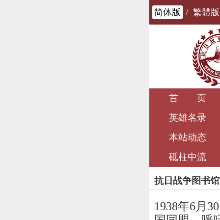
简体版
/
繁體版
首 页
英雄名录
本站动态
砥柱中流
抗日战争图书馆
1938年6