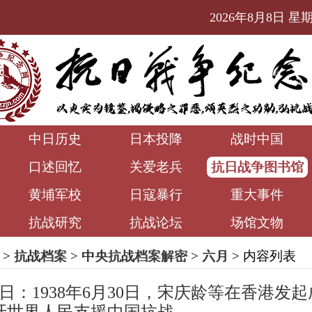
2026年8月8日 星期六
中日历史
日本投降
战时中国
口述回忆
关爱老兵
抗日战争图书馆
黄埔军校
日寇暴行
重大事件
抗战研究
抗战论坛
场馆文物
>
抗战档案
>
中央抗战档案解密
>
六月
> 内容列表
月30日：1938年6月30日，宋庆龄等在香港发