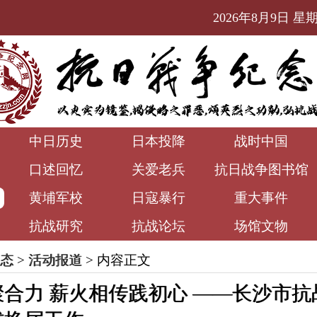
2026年8月9日 星期日
中日历史
日本投降
战时中国
口述回忆
关爱老兵
抗日战争图书馆
黄埔军校
日寇暴行
重大事件
抗战研究
抗战论坛
场馆文物
态
>
活动报道
> 内容正文
合力 薪火相传践初心 ——长沙市抗