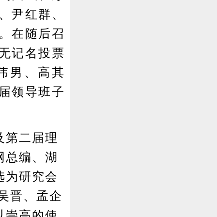
、尹红群、
。在随后召
无记名投票
伟男、高其
届领导班子
及第二届理
网总编、湖
选为研究会
吴晋、孟企
以崇高的使