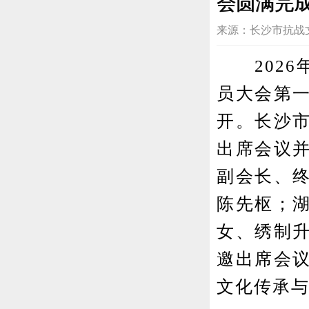
会圆满完
来源：长沙市抗战文化研究
2026年
员大会第
开。长沙
出席会议
副会长、
陈先枢；
女、绣制
邀出席会
文化传承