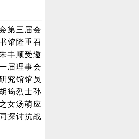
究会第三届会
书馆隆重召
朱丰顺受邀
一届理事会
研究馆馆员
胡筠烈士孙
之女汤萌应
同探讨抗战