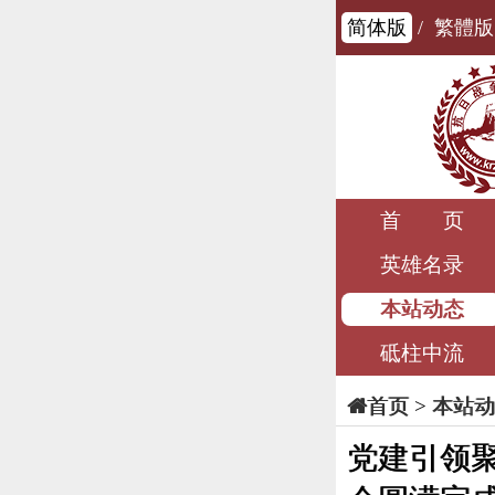
简体版
/
繁體版
首 页
英雄名录
本站动态
砥柱中流
>
本站动
首页
党建引领聚