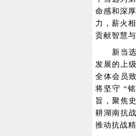
命感和深
力，薪火
贡献智慧
新当选理
发展的上
全体会员
将坚守 “
旨，聚焦
耕湖南抗
推动抗战