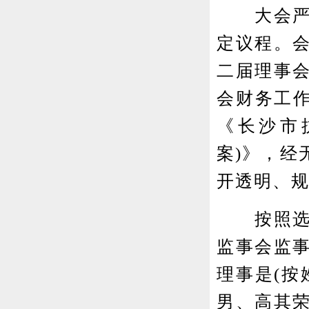
大会严格
定议程。
二届理事
会财务工作
《长沙市
案)》，经
开透明、
按照选举
监事会监
理事是(按
男、高其