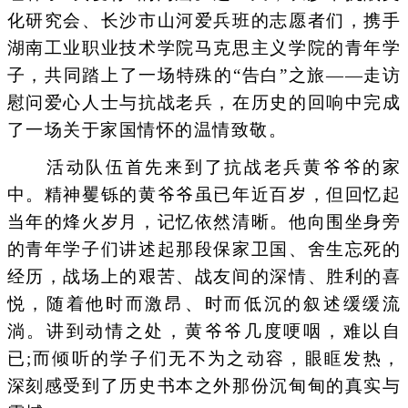
化研究会、长沙市山河爱兵班的志愿者们，携手
湖南工业职业技术学院马克思主义学院的青年学
子，共同踏上了一场特殊的“告白”之旅——走访
慰问爱心人士与抗战老兵，在历史的回响中完成
了一场关于家国情怀的温情致敬。
活动队伍首先来到了抗战老兵黄爷爷的家
中。精神矍铄的黄爷爷虽已年近百岁，但回忆起
当年的烽火岁月，记忆依然清晰。他向围坐身旁
的青年学子们讲述起那段保家卫国、舍生忘死的
经历，战场上的艰苦、战友间的深情、胜利的喜
悦，随着他时而激昂、时而低沉的叙述缓缓流
淌。讲到动情之处，黄爷爷几度哽咽，难以自
已;而倾听的学子们无不为之动容，眼眶发热，
深刻感受到了历史书本之外那份沉甸甸的真实与