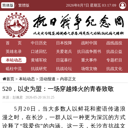
简体版
/
繁體版
2026年8月7日 星期五 03:17:10
首 页
中日历史
日本投降
战时中国
战线战役
英雄名录
口述回忆
关爱老兵
抗日战争图书
抗战公益
本站动态
黄埔军校
日寇暴行
重大事件
馆
专题栏目
砥柱中流
抗战研究
抗战论坛
场馆文物
抗战文化
>
本站动态
>
活动报道
> 内容正文
首页
520，以史为盟：一场穿越烽火的青春致敬
来源：彭佩君 2026-05-20 16:31:25
5月20日，当大多数人以鲜花和蜜语传递浪
漫之时，在长沙，一群人以一种更为深沉的方式
诠释了“我爱你”的内涵。这一天，长沙市抗战文