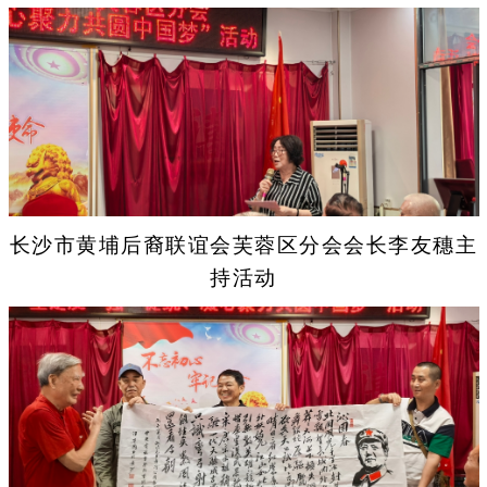
长沙市黄埔后裔联谊会芙蓉区分会会长李友穗主
持活动