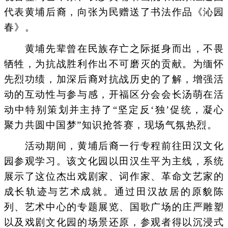
代表黄埔后裔，向张为民赠送了书法作品《沁园
春》。
黄埔先辈曾在民族存亡之际挺身而出，不畏
牺牲，为抗战胜利作出不可磨灭的贡献。为缅怀
先烈功绩，加深后裔对抗战历史的了解，增强活
动的互动性与参与感，开福区分会会长汤萌在活
动中特别策划并主持了“坚定反‘独’促统，凝心
聚力共圆中国梦”知识抢答赛，现场气氛热烈。
活动期间，黄埔后裔一行专程前往田汉文化
园参观学习。该文化园以田汉生平为主线，系统
展示了这位杰出戏剧家、词作家、革命文艺家的
成长轨迹与艺术成就。通过田汉故居的原貌陈
列、艺术中心的专题展览、国歌广场的庄严雕塑
以及戏剧文化园的场景还原，参观者得以沉浸式