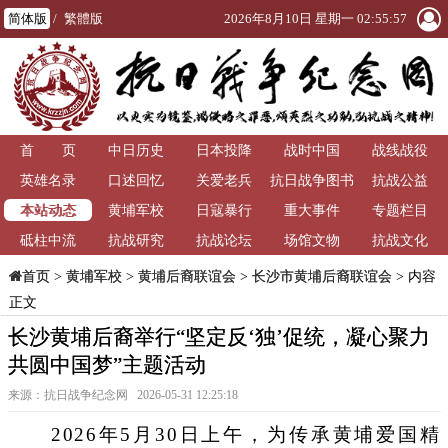
简体版
/
繁體版
2026年8月10日 星期一 02:55:59
首 页
中日历史
日本投降
战时中国
战线战役
英雄名录
口述回忆
关爱老兵
抗日战争图书
抗战公益
本站动态
黄埔军校
日寇暴行
重大事件
馆
专题栏目
砥柱中流
抗战研究
抗战论坛
场馆文物
抗战文化
>
黄埔军校
>
黄埔后裔联谊会
>
长沙市黄埔后裔联谊会
> 内容
首页
正文
长沙黄埔后裔举行“坚定反‘独’促统，凝心聚力
共圆中国梦”主题活动
来源：抗日战争纪念网 2026-05-31 12:25:18
2026年5月30日上午，为传承黄埔爱国精