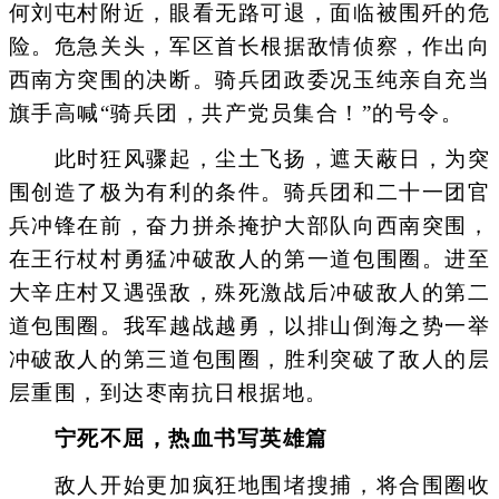
何刘屯村附近，眼看无路可退，面临被围歼的危
险。危急关头，军区首长根据敌情侦察，作出向
西南方突围的决断。骑兵团政委况玉纯亲自充当
旗手高喊“骑兵团，共产党员集合！”的号令。
此时狂风骤起，尘土飞扬，遮天蔽日，为突
围创造了极为有利的条件。骑兵团和二十一团官
兵冲锋在前，奋力拼杀掩护大部队向西南突围，
在王行杖村勇猛冲破敌人的第一道包围圈。进至
大辛庄村又遇强敌，殊死激战后冲破敌人的第二
道包围圈。我军越战越勇，以排山倒海之势一举
冲破敌人的第三道包围圈，胜利突破了敌人的层
层重围，到达枣南抗日根据地。
宁死不屈，热血书写英雄篇
敌人开始更加疯狂地围堵搜捕，将合围圈收