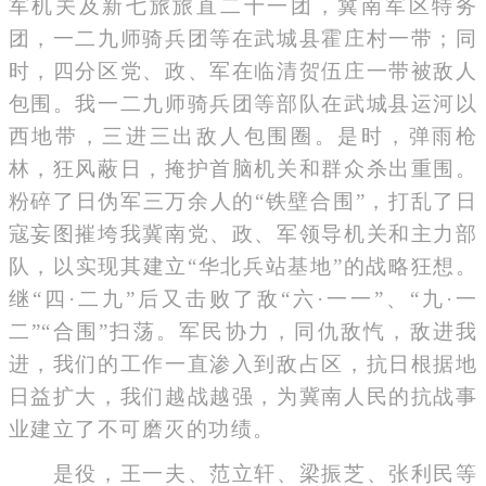
军机关及新七旅旅直二十一团，冀南军区特务
团，一二九师骑兵团等在武城县霍庄村一带；同
时，四分区党、政、军在临清贺伍庄一带被敌人
包围。我一二九师骑兵团等部队在武城县运河以
西地带，三进三出敌人包围圈。是时，弹雨枪
林，狂风蔽日，掩护首脑机关和群众杀出重围。
粉碎了日伪军三万余人的“铁壁合围”，打乱了日
寇妄图摧垮我冀南党、政、军领导机关和主力部
队，以实现其建立“华北兵站基地”的战略狂想。
继“四·二九”后又击败了敌“六·一一”、“九·一
二”“合围”扫荡。军民协力，同仇敌忾，敌进我
进，我们的工作一直渗入到敌占区，抗日根据地
日益扩大，我们越战越强，为冀南人民的抗战事
业建立了不可磨灭的功绩。
是役，王一夫、范立轩、梁振芝、张利民等