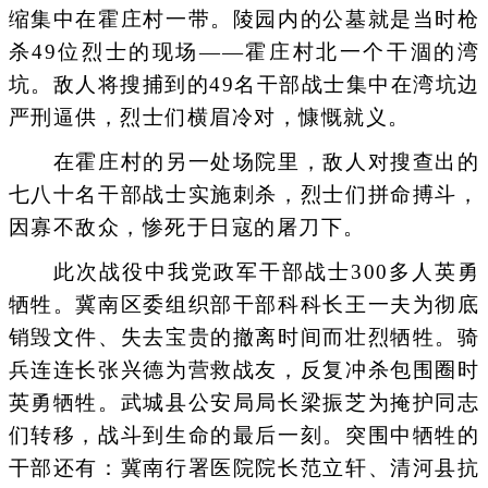
缩集中在霍庄村一带。陵园内的公墓就是当时枪
杀49位烈士的现场——霍庄村北一个干涸的湾
坑。敌人将搜捕到的49名干部战士集中在湾坑边
严刑逼供，烈士们横眉冷对，慷慨就义。
在霍庄村的另一处场院里，敌人对搜查出的
七八十名干部战士实施刺杀，烈士们拼命搏斗，
因寡不敌众，惨死于日寇的屠刀下。
此次战役中我党政军干部战士300多人英勇
牺牲。冀南区委组织部干部科科长王一夫为彻底
销毁文件、失去宝贵的撤离时间而壮烈牺牲。骑
兵连连长张兴德为营救战友，反复冲杀包围圈时
英勇牺牲。武城县公安局局长梁振芝为掩护同志
们转移，战斗到生命的最后一刻。突围中牺牲的
干部还有：冀南行署医院院长范立轩、清河县抗