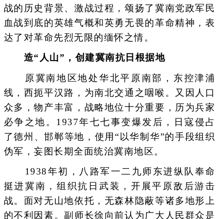
战的历史背景、激战过程，颂扬了冀南党政军民
血战到底的英雄气概和英勇无畏的革命精神，表
达了对革命先烈无限的缅怀之情。
造“人山”，创建冀南抗日根据地
原冀南地区地处华北平原南部，东控津浦
线，西扼平汉路，为南北交通之咽喉。又因人口
众多，物产丰富，战略地位十分重要，历为兵家
必争之地。1937年七七事变爆发后，日寇侵占
了德州、邯郸等地，使用“以华制华”的手段组织
伪军，妄图长期全面统治冀南地区。
1938年初，八路军一二九师东进纵队奉命
挺进冀南，组织抗日武装，开展平原敌后游击
战。面对无山地依托，无森林隐蔽等诸多地形上
的不利因素。副师长徐向前认为广大人民群众是