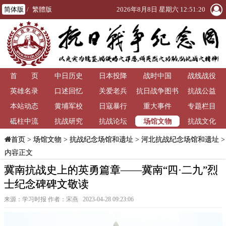
简体版
/
繁體版
2026年8月8日 星期六 12:51:21
首 页
中日历史
日本投降
战时中国
战线战役
英雄名录
口述回忆
关爱老兵
抗日战争图书
抗战公益
本站动态
黄埔军校
日寇暴行
重大事件
馆
专题栏目
场馆文物
砥柱中流
抗战研究
抗战论坛
抗战文化
>
场馆文物
>
抗战纪念场馆和遗址
>
河北抗战纪念场馆和遗址
>
首页
内容正文
冀南抗战史上的英勇篇章——冀南“四·二九”烈
士纪念碑碑文敬读
来源：学习时报 作者：宋燕 2023-04-28 09:23:06