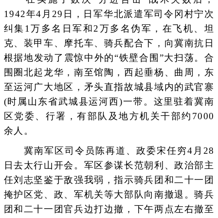
1942年4月29日，日军华北派遣军司令冈村宁次
纠集1万多名日军和2万多名伪军，在飞机、坦
克、装甲车、摩托车、骑兵配合下，向冀南抗日
根据地发动了震惊中外的“铁壁合围”大扫荡。合
围圈北起龙华，南至馆陶，西起垂杨、曲周，东
至运河广大地区，矛头直指故城县域内的武官寨
(时属山东省武城县运河西)一带。这里驻着冀南
区党委、行署，有部队及地方机关干部约7000
余人。
冀南军区司令员陈再道、政委宋任穷4月28
日去太行山开会。军区参谋长范朝利、政治部主
任刘志坚鉴于敌强我弱，指示骑兵团和二十一团
掩护区党、政、军机关等大部队向南撤退。骑兵
团和二十一团官兵边打边撤，下午两点左右撤至