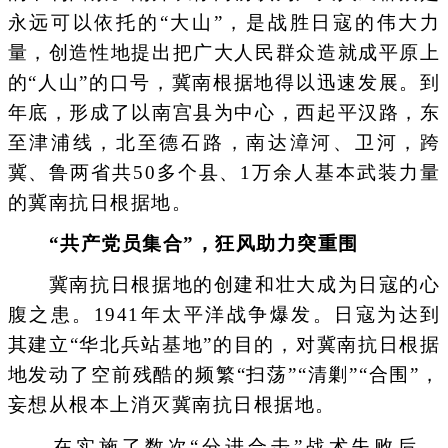
永远可以依托的“大山”，是战胜日寇的伟大力
量，创造性地提出把广大人民群众造就成平原上
的“人山”的口号，冀南根据地得以迅速发展。到
年底，形成了以南宫县为中心，西起平汉路，东
至津浦线，北至德石路，南达漳河、卫河，跨
冀、鲁两省共50多个县、1万余人基本武装力量
的冀南抗日根据地。
“共产党员集合”，狂风助力突重围
冀南抗日根据地的创建和壮大成为日寇的心
腹之患。1941年太平洋战争爆发。日寇为达到
其建立“华北兵站基地”的目的，对冀南抗日根据
地发动了空前残酷的频繁“扫荡”“清剿”“合围”，
妄想从根本上消灭冀南抗日根据地。
在实施了数次“分进合击”战术失败后，