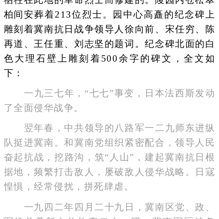
柏间安葬着213位烈士。园中心高矗的纪念碑上
雕刻着冀南抗日战争领导人徐向前、宋任穷、陈
再道、王任重、刘志坚的题词。纪念碑北面的白
色大理石壁上雕刻着500余字的碑文，全文如
下：
一九三七年，“七七”事变，日本法西斯发动
了全面侵华战争。
翌年春，中共领导的八路军一二九师东进纵
队挺进冀南。和冀南党组织紧密配合，领导人民
奋起抗战，挖路沟，筑“人山”，建起冀南抗日根
据地，频繁打击敌人，屡破敌人侵华战略。日寇
惶惧，经常侵扰，拼死肆虐。
一九四二年四月二十九日，冀南区党、政、