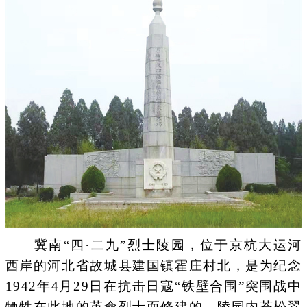
冀南“四·二九”烈士陵园，位于京杭大运河
西岸的河北省故城县建国镇霍庄村北，是为纪念
1942年4月29日在抗击日寇“铁壁合围”突围战中
牺牲在此地的革命烈士而修建的。陵园内苍松翠