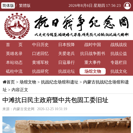
简体版
/
繁體版
2026年8月6日 星期四 17:56:24
首 页
中日历史
日本投降
战时中国
战线战役
英雄名录
口述回忆
关爱老兵
抗日战争图书
抗战公益
本站动态
黄埔军校
日寇暴行
重大事件
馆
专题栏目
场馆文物
砥柱中流
抗战研究
抗战论坛
抗战文化
>
场馆文物
>
抗战纪念场馆和遗址
>
内蒙古抗战纪念场馆和遗
首页
址
> 内容正文
中滩抗日民主政府暨中共包固工委旧址
来源：内蒙古党史网 2020-12-25 10:51:19