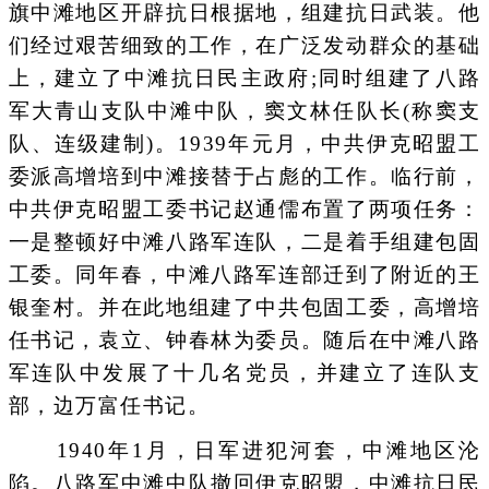
旗中滩地区开辟抗日根据地，组建抗日武装。他
们经过艰苦细致的工作，在广泛发动群众的基础
上，建立了中滩抗日民主政府;同时组建了八路
军大青山支队中滩中队，窦文林任队长(称窦支
队、连级建制)。1939年元月，中共伊克昭盟工
委派高增培到中滩接替于占彪的工作。临行前，
中共伊克昭盟工委书记赵通儒布置了两项任务：
一是整顿好中滩八路军连队，二是着手组建包固
工委。同年春，中滩八路军连部迁到了附近的王
银奎村。并在此地组建了中共包固工委，高增培
任书记，袁立、钟春林为委员。随后在中滩八路
军连队中发展了十几名党员，并建立了连队支
部，边万富任书记。
1940年1月，日军进犯河套，中滩地区沦
陷。八路军中滩中队撤回伊克昭盟，中滩抗日民