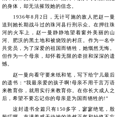
的身体，却无法摧毁她的信念。
1936年8月2日，无计可施的敌人把赵一曼
送到她长期战斗过的珠河县行刑示众。在押往珠
河的火车上，赵一曼静静地望着窗外美丽的山
河、肥沃的黑土地和被烧毁的村庄。作为一名中
共党员，为了深爱的祖国而牺牲，她慨然无悔。
但作为一个母亲，却怀着无限的牵挂和深深的遗
憾。
赵一曼向看守要来纸和笔，写下给宁儿最后
的遗书：“我最亲爱的孩子啊!母亲不用千言万语
来教育你，就用实行来教育你。在你长大成人之
后，希望不要忘记你的母亲是为国而牺牲的!”
这封遗书全篇只有150多字，寥寥绝笔，殷
殷叮嘱，充满着感天动地的浩然正气和始终不忘