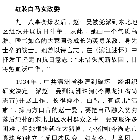
红装白马女政委
九一八事变爆发后，赵一曼被党派到东北地
区组织开展抗日斗争。从此，她由一个气质高
雅、嗜书如命的大家闺秀成长为英勇杀敌、身先
士卒的战士。她曾以诗言志，在《滨江述怀》中
抒发了坚定的抗日意志：“未惜头颅新故国，甘
将热血沃中华。”
1934年，中共满洲省委遭到破坏。经组织
研究决定，派赵一曼到满洲珠河(今黑龙江省尚
志市)开展工作。长得瘦小、白皙，有点儿“洁
癖”，操南方口音的赵一曼，要把自己融入贫穷
落后纯朴的东北山区农村群众之中，要克服许多
困难，但她很快就在大猪圈、小猪圈(今尚志市
亮珠乡)建立了反日农民会、妇女会、儿童团。