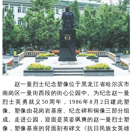
赵一曼烈士纪念塑像位于黑龙江省哈尔滨市
南岗区一曼街西段的街心公园中。为纪念赵一曼
烈士英勇就义50周年，1986年8月2日建此塑
像。塑像由花岗岩基座、纪念碑和铜像三部分组
成。走进公园，迎面是英姿飒爽的赵一曼烈士塑
像，塑像基座的背面刻有碑文《抗日民族女英雄