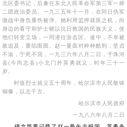
北区委书记，后兼任东北人民革命军第三军一师
二团政治委员。一九三五年十一月，在同日伪军
激战中身负重伤被俘。她利用监押就医之机，向
身边的看守和护士晓以抗日救国的民族大义，使
他们转变立场，一同潜往游击区。途中，不幸被
敌追及，重陷囹圄。赵一曼面对种种酷刑，坚贞
不渝，宁死不屈，一九三六年八月二日，于珠河
县(今尚志县)小北门外英勇就义，时年三十一
岁。
时值烈士就义五十周年，哈尔滨市人民敬铸
铜像，以志千古。
哈尔滨市人民政府
一九八六年八月二日
碑文简要记载了赵一曼矢志报国、英勇杀