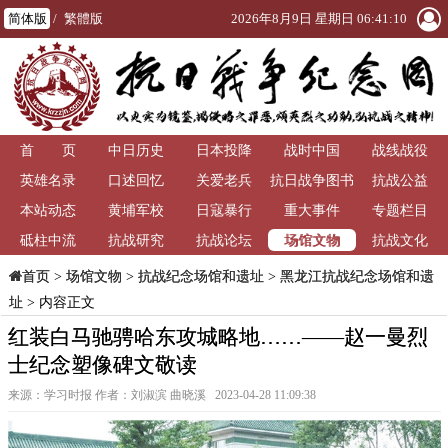
简体版
/
繁體版
2026年8月9日 星期日 06:41:11
首 页
中日历史
日本投降
战时中国
战线战役
英雄名录
口述回忆
关爱老兵
抗日战争图书
抗战公益
本站动态
黄埔军校
日寇暴行
重大事件
馆
专题栏目
场馆文物
砥柱中流
抗战研究
抗战论坛
抗战文化
>
场馆文物
>
抗战纪念场馆和遗址
>
黑龙江抗战纪念场馆和遗
首页
址
> 内容正文
红装白马驰骋哈东攻城略地……——赵一曼烈
士纪念塑像碑文敬读
来源：学习时报 作者：刘淑滨 曲晓溪 2023-04-28 11:09:38