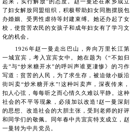
起来，实行解放”的态度。赵一曼还在家乡成立
了妇女解放同盟组织，积极帮助妇女同胞摆脱包
办婚姻、受男性虐待等封建束缚。她还办起了女
校，使贫苦农民的女孩子和成年妇女有了学习文
化的机会。
1926年赵一曼走出巴山，奔向万里长江第
一城宜宾，考入宜宾女中。她在题为《“不如归
去”与“炒米糖开水”的呼叫声谁更凄惨》的习作
写道：贫苦的人民，为了求生存，被迫做小贩沿
街叫卖“炒米糖开水”!这种叫卖声，深夜传来，
扣人心弦，每每听之而心情久久难以平静。这种
社会的不平等现象，必须加以改造!赵一曼深刻
的思想、改造社会的大胆主张，受到老师的好评
和同学们的敬佩。同年春中共宜宾特支成立，赵
一曼转为中共党员。