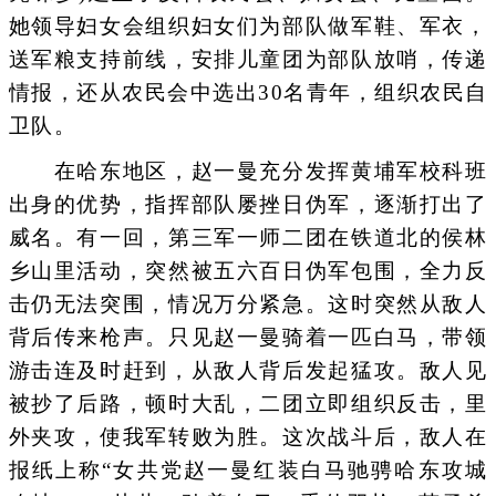
她领导妇女会组织妇女们为部队做军鞋、军衣，
送军粮支持前线，安排儿童团为部队放哨，传递
情报，还从农民会中选出30名青年，组织农民自
卫队。
在哈东地区，赵一曼充分发挥黄埔军校科班
出身的优势，指挥部队屡挫日伪军，逐渐打出了
威名。有一回，第三军一师二团在铁道北的侯林
乡山里活动，突然被五六百日伪军包围，全力反
击仍无法突围，情况万分紧急。这时突然从敌人
背后传来枪声。只见赵一曼骑着一匹白马，带领
游击连及时赶到，从敌人背后发起猛攻。敌人见
被抄了后路，顿时大乱，二团立即组织反击，里
外夹攻，使我军转败为胜。这次战斗后，敌人在
报纸上称“女共党赵一曼红装白马驰骋哈东攻城