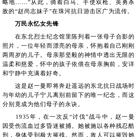
略地……”从此，骑着白马、手使双枪、英勇杀
敌的“赵尚志妹子”在珠河抗日游击区广为流传。
万民永忆女先锋
在东北烈士纪念馆里陈列着一张母子合影的
照片，一位年轻而漂亮的母亲，怀抱着自己刚刚
两周岁的儿子。母亲那坚毅的神情中透出无限的
温柔和慈爱，怀中的孩子依偎在母亲胸前，安详
和宁静中充满着好奇。
这是赵一曼即将奔赴遥远的东北抗日战场时
与年幼的儿子宁儿离别前留下的唯一纪念，而这
分别竟成为他们母子的永诀。
1935年，在一次反“讨伐”战斗中，赵一曼
因受伤流血过多昏迷被捕。她被施以各种残忍酷
刑，身体受到极大摧残。然而，敌人可以摧毁她