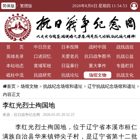
简体版
/
繁體版
2026年8月6日 星期四 11:54:54
首 页
中日历史
日本投降
战时中国
战线战役
英雄名录
口述回忆
关爱老兵
抗日战争图书
抗战公益
本站动态
黄埔军校
日寇暴行
重大事件
馆
专题栏目
场馆文物
砥柱中流
抗战研究
抗战论坛
抗战文化
>
场馆文物
>
抗战纪念场馆和遗址
>
辽宁抗战纪念场馆和遗址
>
首页
内容正文
李红光烈士殉国地
来源：抗日战争纪念网 2026-01-05 20:32:25
李红光烈士殉国地，位于辽宁省本溪市桓仁
满族自治县华来镇铧尖子村，是辽宁省第十二批