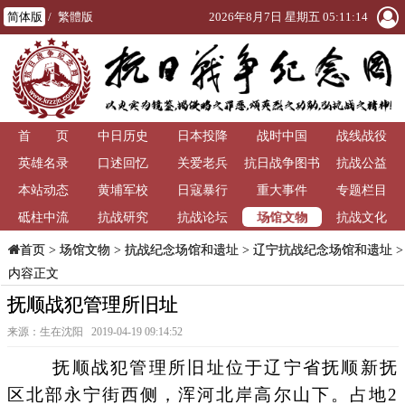
简体版
/
繁體版
2026年8月7日 星期五 05:11:16
首 页
中日历史
日本投降
战时中国
战线战役
英雄名录
口述回忆
关爱老兵
抗日战争图书
抗战公益
本站动态
黄埔军校
日寇暴行
重大事件
馆
专题栏目
场馆文物
砥柱中流
抗战研究
抗战论坛
抗战文化
>
场馆文物
>
抗战纪念场馆和遗址
>
辽宁抗战纪念场馆和遗址
>
首页
内容正文
抚顺战犯管理所旧址
来源：生在沈阳 2019-04-19 09:14:52
抚顺战犯管理所旧址位于辽宁省抚顺新抚
区北部永宁街西侧，浑河北岸高尔山下。占地2