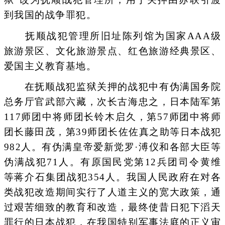
到我国的战争罪犯。
抚顺战犯管理所旧址陈列馆为国家AAA级
旅游景区、文化旅游景点、红色旅游经典景区、
爱国主义教育基地。
在抚顺战犯监狱关押的战犯中有伪满国务院
总务厅官武部六藏，次长古海忠之，日本陆军第
117师团中将师团长铃木启久，第57师团中将师
团长藤田茂，第39师团长佐佐真之助等日本战犯
982人。有伪满皇帝爱新觉罗·溥仪和各部大臣等
伪满战犯71人。有原国民党第12兵团司令黄维
等蒋介石集团战犯354人。我国人民政府在对各
类战犯改造期间实行了人道主义的宽大政策，通
过艰苦细致的教育和改造，最终使昔日犯下滔天
罪行的日本战犯，在我国特别军事法庭的正义审