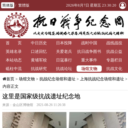
简体版
/
繁體版
2026年8月7日 星期五 23:30:22
首 页
中日历史
日本投降
战时中国
战线战役
英雄名录
口述回忆
关爱老兵
抗日战争图书
抗战公益
本站动态
黄埔军校
日寇暴行
重大事件
馆
专题栏目
场馆文物
砥柱中流
抗战研究
抗战论坛
抗战文化
>
场馆文物
>
抗战纪念场馆和遗址
>
上海抗战纪念场馆和遗址
>
首页
内容正文
这里是国家级抗战遗址纪念地
来源：金山区博物馆 2021-08-26 11:26:38