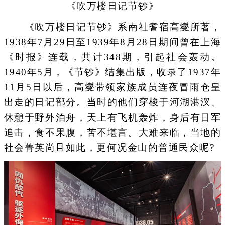
《吹万楼日记节钞》
《吹万楼日记节钞》系南社耆宿高燮所著，
1938年7月29日至1939年8月28日期间曾在上海
《时报》连载，共计348期，引起社会轰动。
1940年5月，《节钞》结集出版，收录了1937年
11月5日以后，高燮带领家族成员连夜冒雨仓皇
出走的日记部分。当时的他们穿梭于河湖港汊、
休憩于野外泊舟，天上有飞机轰炸，身后有日军
追击，食不果腹，苦不堪言。大难来临，当地的
社会菁英尚且如此，更何况金山的普通民众呢?