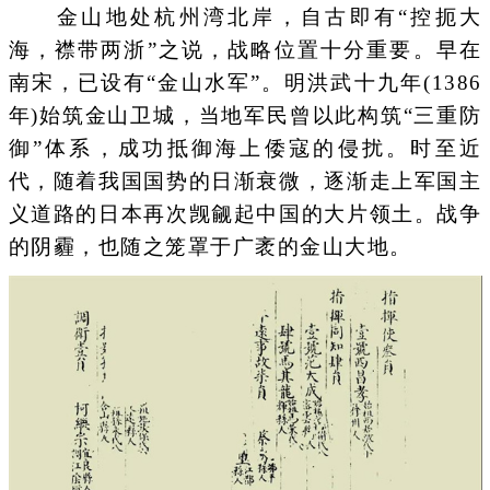
金山地处杭州湾北岸，自古即有“控扼大
海，襟带两浙”之说，战略位置十分重要。早在
南宋，已设有“金山水军”。明洪武十九年(1386
年)始筑金山卫城，当地军民曾以此构筑“三重防
御”体系，成功抵御海上倭寇的侵扰。时至近
代，随着我国国势的日渐衰微，逐渐走上军国主
义道路的日本再次觊觎起中国的大片领土。战争
的阴霾，也随之笼罩于广袤的金山大地。