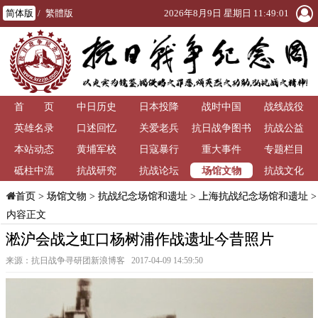
简体版
/
繁體版
2026年8月9日 星期日 11:49:01
首 页
中日历史
日本投降
战时中国
战线战役
英雄名录
口述回忆
关爱老兵
抗日战争图书
抗战公益
本站动态
黄埔军校
日寇暴行
重大事件
馆
专题栏目
场馆文物
砥柱中流
抗战研究
抗战论坛
抗战文化
>
场馆文物
>
抗战纪念场馆和遗址
>
上海抗战纪念场馆和遗址
>
首页
内容正文
淞沪会战之虹口杨树浦作战遗址今昔照片
来源：抗日战争寻研团新浪博客 2017-04-09 14:59:50