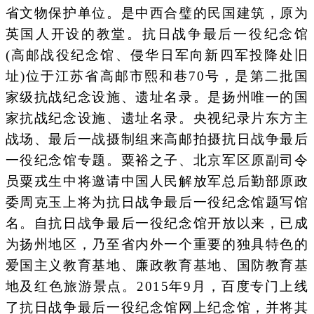
省文物保护单位。是中西合璧的民国建筑，原为
英国人开设的教堂。抗日战争最后一役纪念馆
(高邮战役纪念馆、侵华日军向新四军投降处旧
址)位于江苏省高邮市熙和巷70号，是第二批国
家级抗战纪念设施、遗址名录。是扬州唯一的国
家抗战纪念设施、遗址名录。央视纪录片东方主
战场、最后一战摄制组来高邮拍摄抗日战争最后
一役纪念馆专题。粟裕之子、北京军区原副司令
员粟戎生中将邀请中国人民解放军总后勤部原政
委周克玉上将为抗日战争最后一役纪念馆题写馆
名。自抗日战争最后一役纪念馆开放以来，已成
为扬州地区，乃至省内外一个重要的独具特色的
爱国主义教育基地、廉政教育基地、国防教育基
地及红色旅游景点。2015年9月，百度专门上线
了抗日战争最后一役纪念馆网上纪念馆，并将其