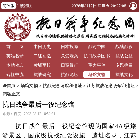
简体版
/
繁體版
2026年8月7日 星期五 20:27:08
首 页
中日历史
日本投降
战时中国
战线战役
英雄名录
口述回忆
关爱老兵
抗日战争图书
抗战公益
本站动态
黄埔军校
日寇暴行
重大事件
馆
专题栏目
场馆文物
砥柱中流
抗战研究
抗战论坛
抗战文化
>
场馆文物
>
抗战纪念场馆和遗址
>
江苏抗战纪念场馆和遗址
>
首页
内容正文
抗日战争最后一役纪念馆
来源：百度 2023-08-12 10:52:21
抗日战争最后一役纪念馆现为国家4A级旅
游景区，国家级抗战纪念设施、遗址名录，江苏