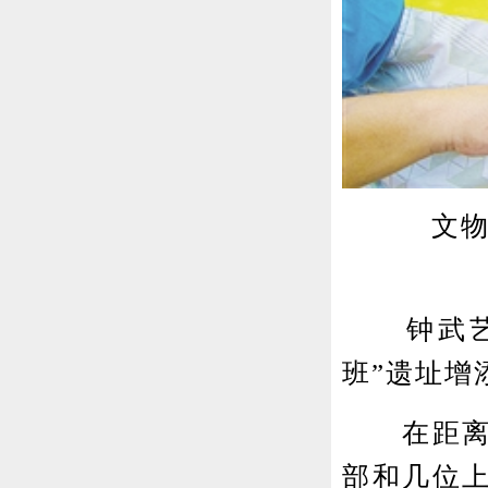
文物专
钟武艺的
班”遗址增
在距离华
部和几位