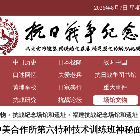
2026年8月7日 星期五
中日历史
日本投降
战时中国
口述回忆
关爱老兵
抗日战争图书馆
黄埔军校
日寇暴行
重大事件
抗战研究
抗战论坛
场馆文物
物
>
抗战纪念场馆和遗址
>
福建抗战纪念场馆和遗址
中美合作所第六特种技术训练班神秘