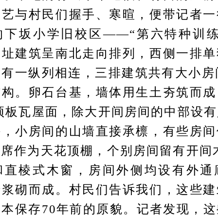
武艺与村民们握手、寒暄，便带记者一
的下坂小学旧校区——“第六特种训练
旧址建筑呈南北走向排列，西侧一排单
有一纵列相连，三排建筑共有大小房
结构。卵石台基，墙体用生土夯筑而成
顶板瓦屋面，除大开间房间的中部设
外，小房间的山墙直接承檩，有些房间
席作为天花顶棚，个别房间留有开间
和直棱式木窗，房间外侧均设有外通
砖浆砌而成。村民们告诉我们，这些建
本保存70年前的原貌。记者发现，