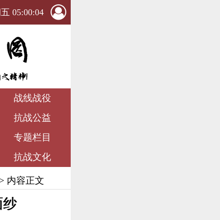
 05:00:05
战线战役
抗战公益
专题栏目
抗战文化
> 内容正文
面纱