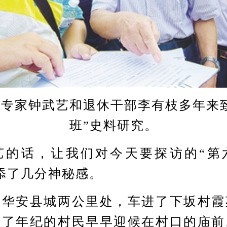
家钟武艺和退休干部李有枝多年来致
班”史料研究。
话，让我们对今天要探访的“第
添了几分神秘感。
安县城两公里处，车进了下坂村霞
上了年纪的村民早早迎候在村口的庙前