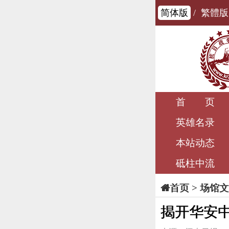
简体版
/
繁體版
首 页
英雄名录
本站动态
砥柱中流
>
场馆文
首页
揭开华安