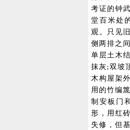
考证的钟
堂百米处
观。只见
侧两排之间
单层土木
抹灰;双坡
木构屋架
用的竹编篾
制安板门
形，用红
失修，但基