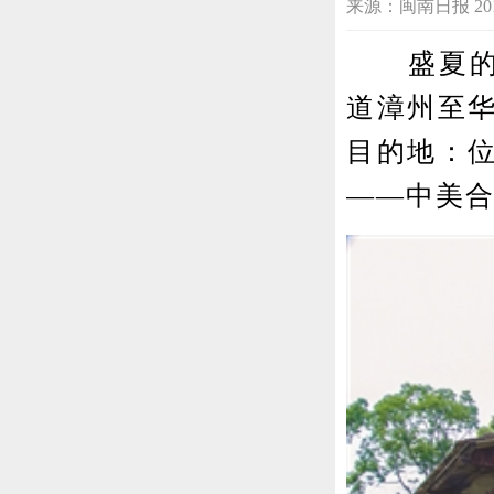
来源：闽南日报 2015-07
盛夏的闽
道漳州至
目的地：
——中美合