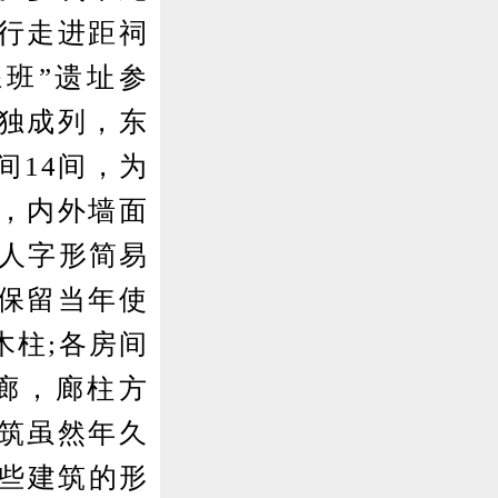
行走进距祠
班”遗址参
独成列，东
间14间，为
，内外墙面
有人字形简易
保留当年使
木柱;各房间
廊，廊柱方
筑虽然年久
这些建筑的形