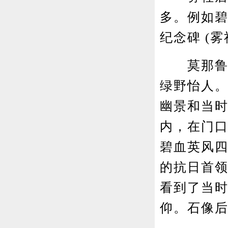
多。例如
纪念碑 (
莫那鲁道
绿野怡人。
幽景和当
内，在门
碧血英风
的抗日首
看到了当
仰。石像