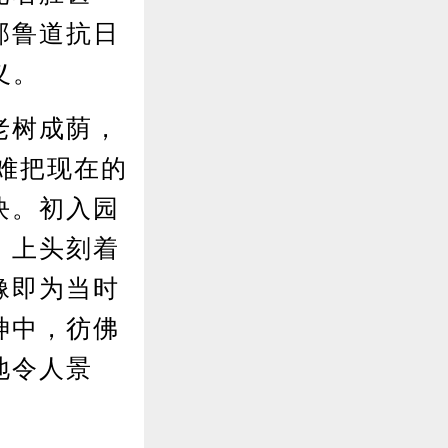
那鲁道抗日
义。
老树成荫，
难把现在的
块。初入园
，上头刻着
像即为当时
神中，彷佛
地令人景