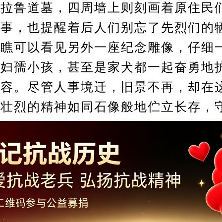
鲁道墓，四周墙上则刻画着原住民
故事，也提醒着后人们别忘了先烈们的
右瞧可以看见另外一座纪念雕像，仔细
有妇孺小孩，甚至是家犬都一起奋勇地
动容。尽管人事境迁，旧景不再，却在
勇壮烈的精神如同石像般地伫立长存，
Copyright ©2014-2023 krzzjn.com All Rights Reserved
湘ICP备18022032号 湘公网安备43010402000821号
信办违法和不良信息举报中心
长沙市互联网违法和不良信息举
不良信息举报电话：0731-85531328 19198230121（微信同号）
纠错电话：18182129125 15116420702
QQ：2652168198