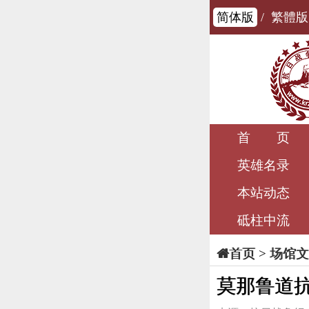
简体版
/
繁體版
首 页
英雄名录
本站动态
砥柱中流
>
场馆文
首页
莫那鲁道