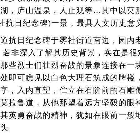
碧湖，庐山温泉，人止观等…其中以莫
雾社抗日纪念碑)一景，最具人文历史意
抗日纪念碑于雾社街道南边，园内
 若非深入了解其历史背景，实在是很
时那些烈士们壮烈奋战的景象连接在一
口处即可瞧见以白色大理石筑成的牌楼
四字，入内直望，伫立在石阶前的石雕
领莫拉鲁道，从他那望着远方坚毅的眼
时其英勇奋战的精神，犹如在眼前一般
后头