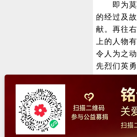
即为莫拉
的经过及
献。再往
上的人物
令人为之
先烈们英
园。
中央网