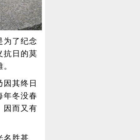
是为了纪念
义抗日的莫
雄。
乃因其终日
每年冬没春
，因而又有
光名胜甚