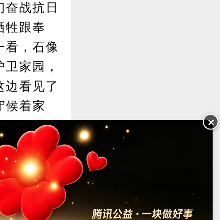
们奋战抗日
牺牲跟奉
一看，石像
护卫家园，
这边看见了
守候着家
✕
报中心