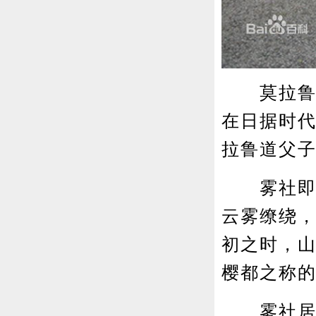
莫拉鲁道
在日据时
拉鲁道父
雾社即为
云雾缭绕
初之时，
樱都之称
雾社居民