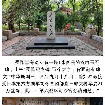
受降堂旁边立有一块1米多高的汉白玉石
碑，上书“受降纪念碑”五个大字，背面刻有碑
文:“中华民国三十四年九月十八日，蔚如奉命接
受日本第六方面军司令官冈部直三郎大将率属21
万签降于此——第六战区司令官孙蔚如题。”