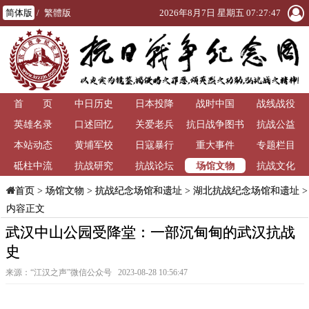
简体版
/
繁體版
2026年8月7日 星期五 07:27:48
首 页
中日历史
日本投降
战时中国
战线战役
英雄名录
口述回忆
关爱老兵
抗日战争图书
抗战公益
本站动态
黄埔军校
日寇暴行
重大事件
馆
专题栏目
场馆文物
砥柱中流
抗战研究
抗战论坛
抗战文化
>
场馆文物
>
抗战纪念场馆和遗址
>
湖北抗战纪念场馆和遗址
>
首页
内容正文
武汉中山公园受降堂：一部沉甸甸的武汉抗战
史
来源：“江汉之声”微信公众号 2023-08-28 10:56:47