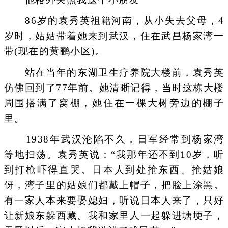
86岁的袁秀英祖籍河南，从小失去父母，4
岁时，姑姑带着她来到武汉，住在武昌杨家湾一
带(现在的黄鹂小区)。
站在当年的东湖卫生疗养院大楼前，袁秀英
仿佛回到了77年前。她清晰记得，当时这栋大楼
周围搭满了窝棚，她住在一棵大树旁边的棚子
里。
1938年武汉沦陷不久，日军经常到杨家湾
等地扫荡。袁秀英说：“我那年还不到10岁，听
到打枪吓得直哭。日本人到处抢东西、抢姑娘
伢，湾子里的姑娘们都戴上帽子，把脸上涂黑。
有一家人本来要娶媳妇，听说日本人来了，只好
让新娘东躲西藏。我和家里人一起躲进塘埂子，