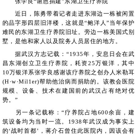
张学良“谢恩捐建”东湖卫生疗养院
近日，陈勇带着记者走进东湖边一栋被闲置
的品字形四层旧洋楼，这就是“鲍洋人”当年保护
难民的东湖卫生疗养院旧址。旁边一栋美国式别
墅，是他和家人以及院务人员居住的地方。
据武汉方志记载：“1935年，安息日会在武
昌东湖创立卫生疗养院，耗资25万银洋，其中
10万银洋系张学良感谢该疗养院之创办人米勒耳
(H·w·Mil1er)帮助他治病而捐助的。该教会医院
规模、设备、技术在建国前的武汉占有绝对优
势。”
另一条记载称：“疗养院占地600余亩，建
筑设备均为当时一流。1938年武汉成为事实上
的‘战时首都’，蒋介石曾住此医院内，因该会有