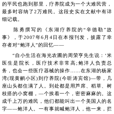
的平民也跑到那里，疗养院成为一个大难民营，
最多时容纳了2万难民。这段史实在文献中有详
细记载。
陈勇撰写的《东湖疗养院的“辛德勒”故
事》，于2007年6月4日在本报刊发，披露了幸
存者对“鲍洋人”的回忆——
“自小生活在海光农圃的周荣亨先生说：‘米
医生是院长，医疗技术非常高;鲍洋人负责总
务，也会一些医疗器械的操作……在东湖的杨家
湾(现黄鹂小区)到疗养院(今听涛宾馆)—带，几
座山头都住满了人。到处都是用芦席、稻草、树
枝搭的小窝棚，—个挨着一个，密密麻麻的。这
成千上万的难民，他们都能叫出一个美国人的名
字——鲍洋人。一有事就喊鲍洋人，他一来，拦