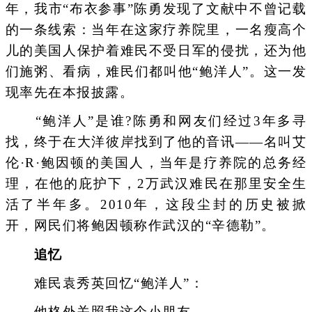
年，我市“布衣参事”陈勇发现了文献中不曾记载
的一条线索：当年在这家疗养院里，一名瘦高个
儿的美国人保护着难民不受日军的侵扰，还为他
们施粥、看病，难民们都叫他“鲍洋人”。这一发
现率先在本报披露。
“鲍洋人”是谁?陈勇和网友们经过3年多寻
找，终于在大洋彼岸找到了他的音讯——名叫艾
伦·R·鲍因顿的美国人，当年是疗养院的总务经
理，在他的庇护下，2万武汉难民在那里安全生
活了半年多。2010年，这段尘封的历史被掀
开，网民们将鲍因顿称作武汉的“辛德勒”。
追忆
难民袁秀英回忆“鲍洋人”：
他格外关照我这个小朋友