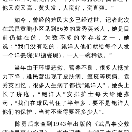
他又瘦又高，黄头发，人蛮好，蛮直爽。”
如今，曾经的难民大多已经过世。记者此次
在武昌黄鹂小区见到86岁的袁秀英老人，她是目
前仍健在的、为数不多的幸存者之一，她
说：“我们没有吃的，鲍洋人他们就给每个人发
一个洋瓷碗(即搪瓷碗)，一人一碗稀饭。”
当年由于环境恶劣、营养不良，很多人抵抗
力下降，难民营出现了皮肤病、瘟疫等疾病。袁
秀英回忆，很多人生病了都找“鲍洋人”，她头上
长了疥疮，“鲍洋人”安排护士每天给她搽
药，“我们在难民营住了半年多，要不是鲍洋人
他们的保护，当时不晓得要死多少人”。
陈勇后来查到1943年出版的《武昌事变救