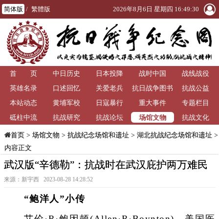
简体版
/
繁體版
2026年8月6日 星期四 16:49:31
首 页
中日历史
日本投降
战时中国
战线战役
英雄名录
口述回忆
关爱老兵
抗日战争图书
抗战公益
本站动态
黄埔军校
日寇暴行
重大事件
馆
专题栏目
场馆文物
砥柱中流
抗战研究
抗战论坛
抗战文化
>
场馆文物
>
抗战纪念场馆和遗址
>
湖北抗战纪念场馆和遗址
>
首页
内容正文
武汉版“辛德勒”：抗战时在武汉庇护两万难民
来源：新宇西 2023-08-28 14:28:52
“鲍洋人”小传
艾伦·R·鲍因顿(Allen·R·Boynton)，美国医