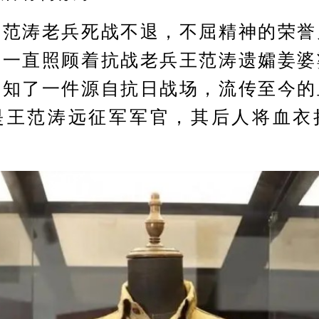
涛老兵死战不退，不屈精神的荣誉
，一直照顾着抗战老兵王范涛遗孀姜婆
获知了一件源自抗日战场，流传至今的
是王范涛远征军军官，其后人将血衣