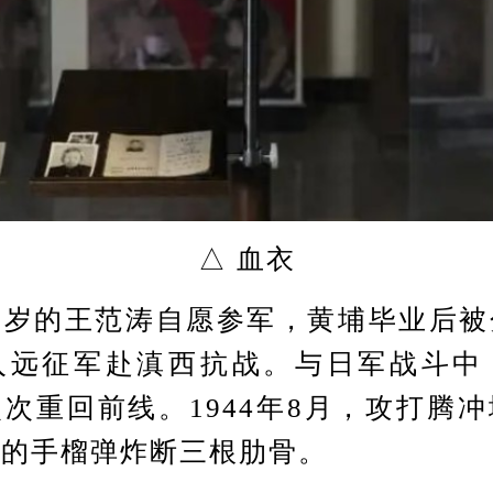
△ 血衣
的王范涛自愿参军，黄埔毕业后被
入远征军赴滇西抗战。与日军战斗中
次重回前线。1944年8月，攻打腾
掷的手榴弹炸断三根肋骨。