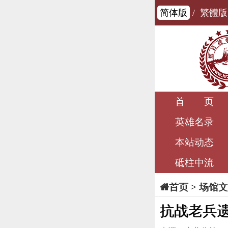
简体版
/
繁體版
首 页
英雄名录
本站动态
砥柱中流
>
场馆文
首页
抗战老兵