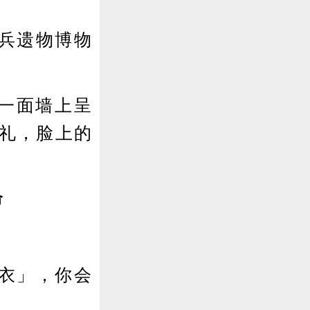
兵遗物博物
一面墙上呈
军礼，脸上的
命
衣」，你会