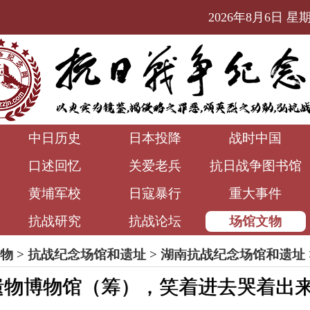
2026年8月6日 星期四
中日历史
日本投降
战时中国
口述回忆
关爱老兵
抗日战争图书馆
黄埔军校
日寇暴行
重大事件
抗战研究
抗战论坛
场馆文物
物
>
抗战纪念场馆和遗址
>
湖南抗战纪念场馆和遗址
遗物博物馆（筹），笑着进去哭着出