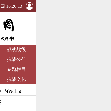
 16:26:15
战线战役
抗战公益
专题栏目
抗战文化
> 内容正文
来