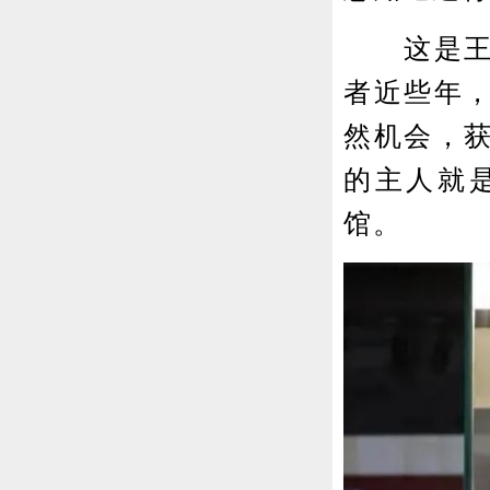
这是王范
者近些年
然机会，
的主人就
馆。