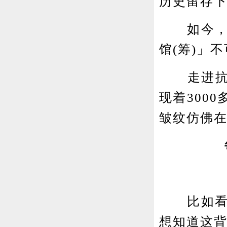
历史留存
如今，他
馆(筹)」
走进抗战
现着300
皱纹仿佛
比如看到
想知道这背