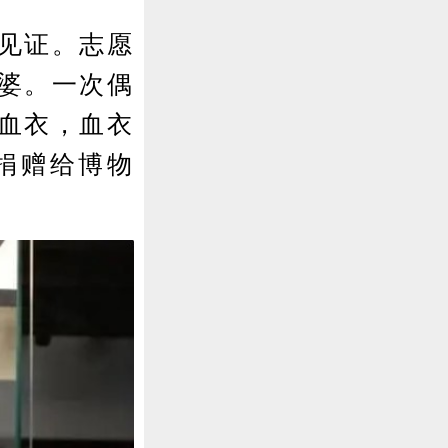
见证。志愿
婆。一次偶
血衣，血衣
捐赠给博物