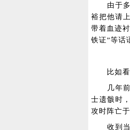
由于多次
裕把他请
带着血迹衬
铁证”等话
比如看到
几年前，
士遗骸时
攻时阵亡
收到当地