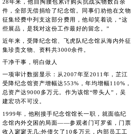
28年来，他自掏腰包累计购买抗战实物数百余
件，全部无偿捐给了纪念馆。同事们劝他在文物
征集经费中列支这部分费用，他却笑着说，“这
些展品，是我对这份工作最好的留念。”
近年来，受降纪念馆、飞虎队纪念馆从海内外征
集珍贵文物、资料共3000余件。
干净干事，明白做人
一项审计数据显示：从2007年至2011年，芷江
受降纪念馆资产增幅达553%，年均增幅110%，
总资产达9000多万元。作为该馆“带头人”，吴
建宏功不可没。
1999年，他刚接手纪念馆馆长一职，就面临纪
念馆内外交困的局面——参观者门可罗雀，门票
收入寥寥无几;外债欠了10多万元，内部员工工