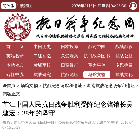
简体版
/
繁體版
2026年8月6日 星期四 04:26:30
首 页
中日历史
日本投降
战时中国
战线战役
英雄名录
口述回忆
关爱老兵
抗日战争图书
抗战公益
本站动态
黄埔军校
日寇暴行
重大事件
馆
专题栏目
场馆文物
砥柱中流
抗战研究
抗战论坛
抗战文化
>
场馆文物
>
抗战纪念场馆和遗址
>
湖南抗战纪念场馆和遗址
>
首页
内容正文
芷江中国人民抗日战争胜利受降纪念馆馆长吴
建宏：28年的坚守
来源：芷江中国人民抗日战争胜利受降纪念馆馆长吴建宏：28年的坚守 2016-07-
07 15:25:28