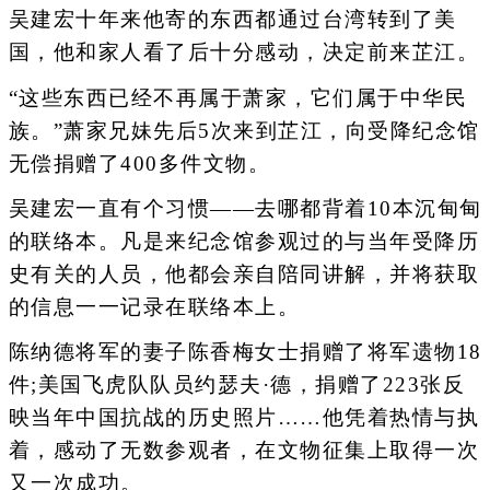
吴建宏十年来他寄的东西都通过台湾转到了美
国，他和家人看了后十分感动，决定前来芷江。
“这些东西已经不再属于萧家，它们属于中华民
族。”萧家兄妹先后5次来到芷江，向受降纪念馆
无偿捐赠了400多件文物。
吴建宏一直有个习惯——去哪都背着10本沉甸甸
的联络本。凡是来纪念馆参观过的与当年受降历
史有关的人员，他都会亲自陪同讲解，并将获取
的信息一一记录在联络本上。
陈纳德将军的妻子陈香梅女士捐赠了将军遗物18
件;美国飞虎队队员约瑟夫·德，捐赠了223张反
映当年中国抗战的历史照片……他凭着热情与执
着，感动了无数参观者，在文物征集上取得一次
又一次成功。