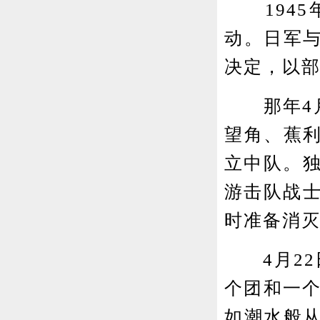
1945
动。日军
决定，以
那年4月
望角、蕉
立中队。独
游击队战士
时准备消
4月22日
个团和一个
如潮水般