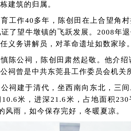
每栋建筑的归属。
工作40多年，陈创田在上合望角村
见证了望牛墩镇的飞跃发展。2008年
担任义务讲解员，对革命遗址如数家珍
陈公祠，陈创田肃然起敬。他介绍说，
陈公祠曾是中共东莞县工作委员会机关
祠建于清代，坐西南向东北，三间
10.6米，进深21.6米，占地面积23
年的风雨，如今保存完好，冬暖夏凉。