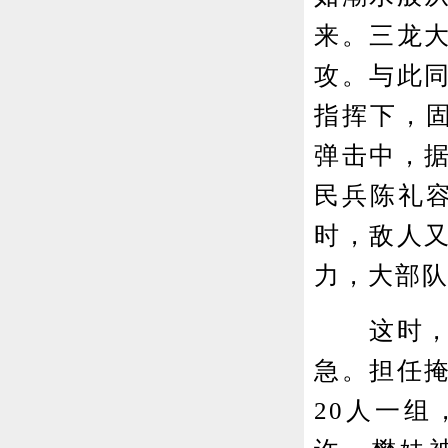
来。三龙
攻。与此
指挥下，
弹击中，
民兵陈礼
时，敌人
力，大部
这时，伪
急。担任
20人一