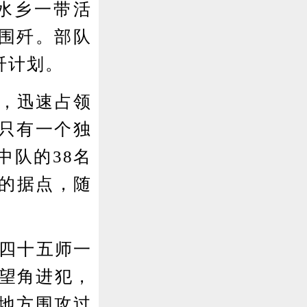
水乡一带活
围歼。部队
歼计划。
，迅速占领
只有一个独
中队的38名
周的据点，随
第四十五师一
、望角进犯，
地方围攻过