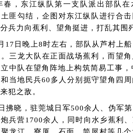
年春，东江纵队第一支队派出部队在
与土匪勾结，企图对东江纵队进行合击
部分兵力向蕉利、望角挺进，打乱其围
17日晚上8时左右，部队从芦村上船
利。三龙大队在正面战场蕉利，而望角
立中队在望角阵地上构筑简易工事，
和当地民兵60多人分别扼守望角四
灭来犯之敌。
拂晓，驻莞城日军500余人、伪军
炮兵营1700余人，同时向水乡蕉利
从聚龙江、寮厦、石面、简屋村等几个