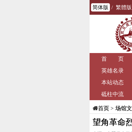
简体版
/
繁體版
首 页
英雄名录
本站动态
砥柱中流
>
场馆文
首页
望角革命