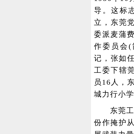
导。这标
立，东莞党
委派麦蒲
作委员会(
记，张如任
工委下辖
员16人，
城力行小学
东莞工委
份作掩护