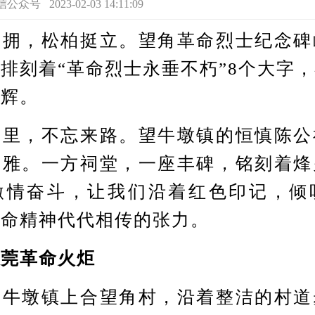
 2023-02-03 14:11:09
，松柏挺立。望角革命烈士纪念碑
排刻着“革命烈士永垂不朽”8个大字
生辉。
，不忘来路。望牛墩镇的恒慎陈公
典雅。一方祠堂，一座丰碑，铭刻着烽
激情奋斗，让我们沿着红色印记，倾
革命精神代代相传的张力。
莞革命火炬
墩镇上合望角村，沿着整洁的村道