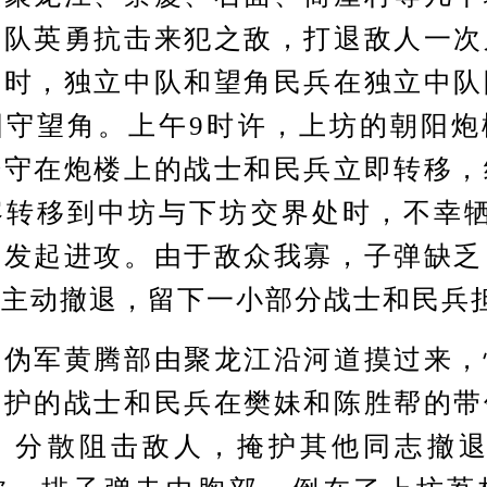
大队英勇抗击来犯之敌，打退敌人一次
同时，独立中队和望角民兵在独立中队
固守望角。上午9时许，上坊的朝阳炮
据守在炮楼上的战士和民兵立即转移，
容转移到中坊与下坊交界处时，不幸牺
又发起进攻。由于敌众我寡，子弹缺乏
队主动撤退，留下一小部分战士和民兵
军黄腾部由聚龙江沿河道摸过来，
掩护的战士和民兵在樊妹和陈胜帮的带
组，分散阻击敌人，掩护其他同志撤退