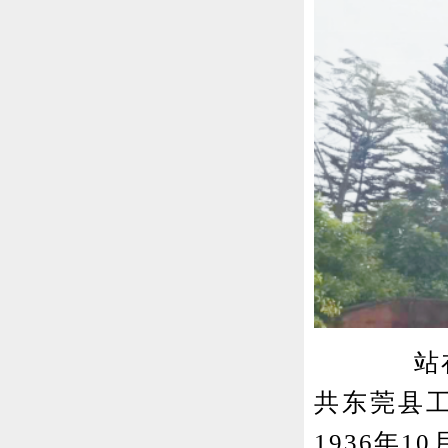
站在恒慎
共东莞县
1936年