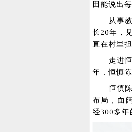
田能说出
从事教育
长20年，
直在村里
走进恒慎
年，恒慎
恒慎陈公
布局，面阔
经300多