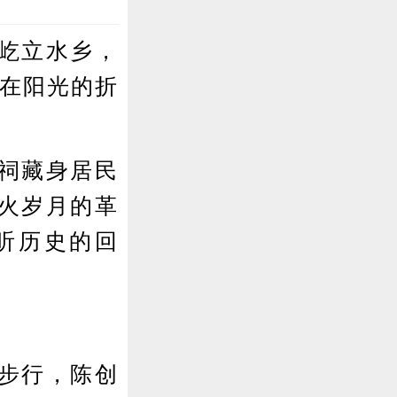
屹立水乡，
，在阳光的折
祠藏身居民
火岁月的革
听历史的回
步行，陈创