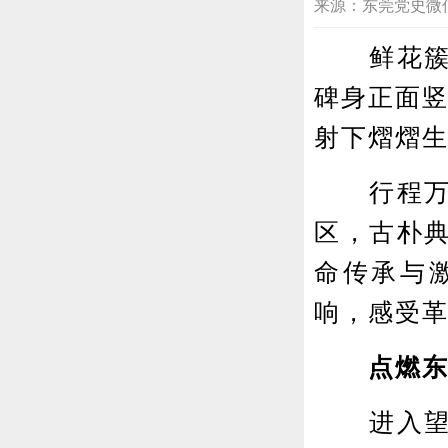
来源：东莞党史微信公众号
鲜花簇拥
碑身正面竖
射下熠熠
行程万里
区，古朴
命传承与
响，感受
点燃东
进入望牛