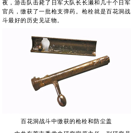
夜，游击队击毙了日军大队长长濑和几十个日军
官兵，缴获了一批枪支弹药。枪栓就是百花洞战
斗最好的历史见证物。
百花洞战斗中缴获的枪栓和防尘盖