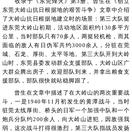
收录于《东莞烽火》第3册、曾生在《创立
东莞大岭山抗日根据地的艰苦斗争》文章中介绍
了大岭山抗日根据地建立时的场景：第三大队挺
进东莞大岭山初期，活动地区面积约130多平方
公里，当时部队只有70多人，两挺轻机枪，而其
面临的敌人有日伪军共约3000余人，分驻在莞
城、石龙、厚街、太平等地。第三大队开到大岭
山时，东莞县委发动群众支援部队，大岭山区广
大群众腾出房子，欢迎部队到来，并拿出粮食支
援部队，部队很快就站稳脚跟了。
曾生在文章中描述了在大岭山的两次重要战
斗，一是1940年11月初发生的黄潭战斗，当时
驻莞太线厚街、桥头的日军一个加强中队和一个
炮兵分队约200余人，向大岭山进犯，因敌强我
弱，这次战斗打得很激烈，第三大队指战员发扬