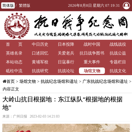
简体版
/
繁體版
2026年8月8日 星期六 07:19:32
首 页
中日历史
日本投降
战时中国
战线战役
英雄名录
口述回忆
关爱老兵
抗日战争图书
抗战公益
本站动态
黄埔军校
日寇暴行
重大事件
馆
专题栏目
场馆文物
砥柱中流
抗战研究
抗战论坛
抗战文化
>
场馆文物
>
抗战纪念场馆和遗址
>
广东抗战纪念场馆和遗址
>
首页
内容正文
大岭山抗日根据地：东江纵队“根据地的根据
地”
来源：广州日报 2023-02-03 14:21:03