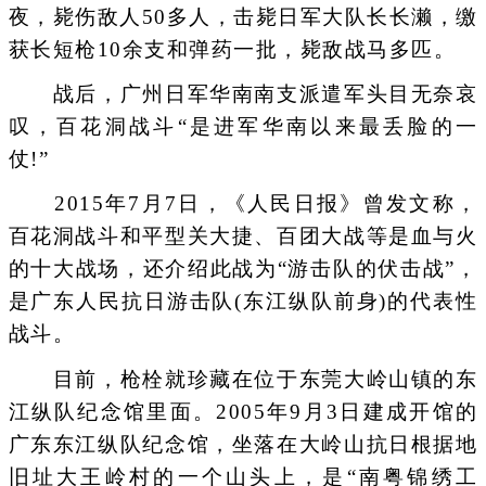
夜，毙伤敌人50多人，击毙日军大队长长濑，缴
获长短枪10余支和弹药一批，毙敌战马多匹。
战后，广州日军华南南支派遣军头目无奈哀
叹，百花洞战斗“是进军华南以来最丢脸的一
仗!”
2015年7月7日，《人民日报》曾发文称，
百花洞战斗和平型关大捷、百团大战等是血与火
的十大战场，还介绍此战为“游击队的伏击战”，
是广东人民抗日游击队(东江纵队前身)的代表性
战斗。
目前，枪栓就珍藏在位于东莞大岭山镇的东
江纵队纪念馆里面。2005年9月3日建成开馆的
广东东江纵队纪念馆，坐落在大岭山抗日根据地
旧址大王岭村的一个山头上，是“南粤锦绣工