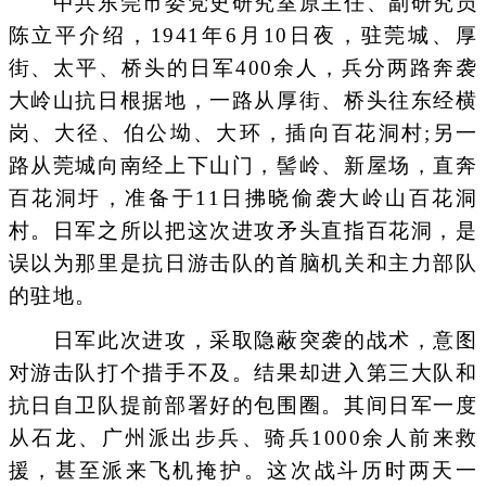
中共东莞市委党史研究室原主任、副研究员
陈立平介绍，1941年6月10日夜，驻莞城、厚
街、太平、桥头的日军400余人，兵分两路奔袭
大岭山抗日根据地，一路从厚街、桥头往东经横
岗、大径、伯公坳、大环，插向百花洞村;另一
路从莞城向南经上下山门，髻岭、新屋场，直奔
百花洞圩，准备于11日拂晓偷袭大岭山百花洞
村。日军之所以把这次进攻矛头直指百花洞，是
误以为那里是抗日游击队的首脑机关和主力部队
的驻地。
日军此次进攻，采取隐蔽突袭的战术，意图
对游击队打个措手不及。结果却进入第三大队和
抗日自卫队提前部署好的包围圈。其间日军一度
从石龙、广州派出步兵、骑兵1000余人前来救
援，甚至派来飞机掩护。这次战斗历时两天一