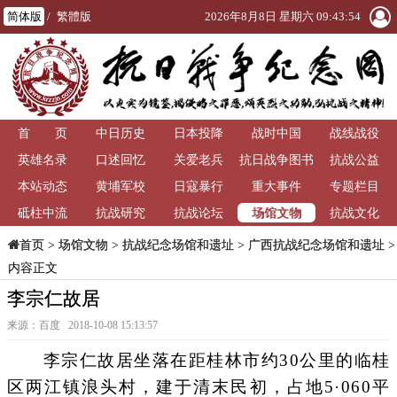
简体版
/
繁體版
2026年8月8日 星期六 09:43:58
首 页
中日历史
日本投降
战时中国
战线战役
英雄名录
口述回忆
关爱老兵
抗日战争图书
抗战公益
本站动态
黄埔军校
日寇暴行
重大事件
馆
专题栏目
场馆文物
砥柱中流
抗战研究
抗战论坛
抗战文化
>
场馆文物
>
抗战纪念场馆和遗址
>
广西抗战纪念场馆和遗址
>
首页
内容正文
李宗仁故居
来源：百度 2018-10-08 15:13:57
李宗仁故居坐落在距桂林市约30公里的临桂
区两江镇浪头村，建于清末民初，占地5·060平