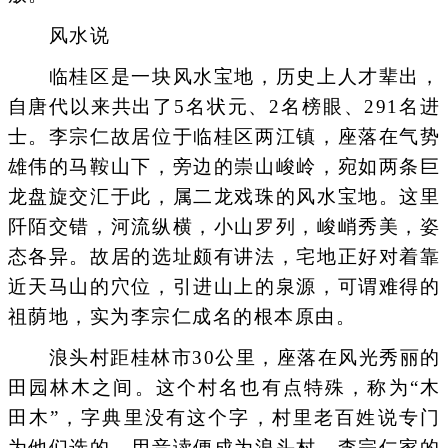
风水说
临桂区是一块风水宝地，历史上人才辈出，
自唐代以来共出了5名状元、2名榜眼、291名进
士。李宗仁故居位于临桂区两江镇，座落在气势
雄伟的马鞍山下，旁边的崇山峻岭，宛如两条巨
龙盘旋交汇于此，属二龙戏珠的风水宝地。这里
阡陌交错，河流纵横，小山罗列，峻峭秀美，姿
态各异。故居的选址颇有讲法，宅地正好对着靠
近天马山的穴位，引进山上的泉源，可谓难得的
祖荫地，实为李宗仁成名的根本原由。
浪头村距桂林市30公里，座落在风光秀丽的
田园林木之间。这个村名也有点特殊，称为“木
田木”，字典里没有这个字，村里老百姓说专门
为他们选的，用音读便成为浪头村。李宗仁家的