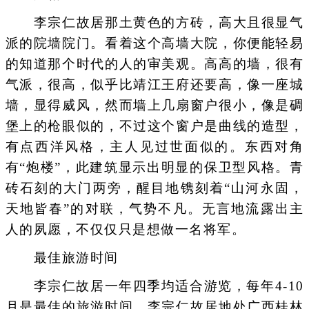
李宗仁故居那土黄色的方砖，高大且很显气
派的院墙院门。看着这个高墙大院，你便能轻易
的知道那个时代的人的审美观。高高的墙，很有
气派，很高，似乎比靖江王府还要高，像一座城
墙，显得威风，然而墙上几扇窗户很小，像是碉
堡上的枪眼似的，不过这个窗户是曲线的造型，
有点西洋风格，主人见过世面似的。东西对角
有“炮楼”，此建筑显示出明显的保卫型风格。青
砖石刻的大门两旁，醒目地镌刻着“山河永固，
天地皆春”的对联，气势不凡。无言地流露出主
人的夙愿，不仅仅只是想做一名将军。
最佳旅游时间
李宗仁故居一年四季均适合游览，每年4-10
月是最佳的旅游时间，李宗仁故居地处广西桂林