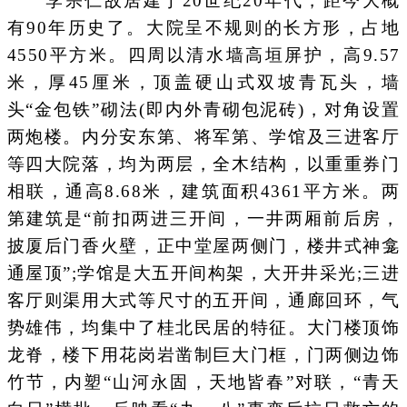
李宗仁故居建于20世纪20年代，距今大概
有90年历史了。大院呈不规则的长方形，占地
4550平方米。四周以清水墙高垣屏护，高9.57
米，厚45厘米，顶盖硬山式双坡青瓦头，墙
头“金包铁”砌法(即内外青砌包泥砖)，对角设置
两炮楼。内分安东第、将军第、学馆及三进客厅
等四大院落，均为两层，全木结构，以重重券门
相联，通高8.68米，建筑面积4361平方米。两
第建筑是“前扣两进三开间，一井两厢前后房，
披厦后门香火壁，正中堂屋两侧门，楼井式神龛
通屋顶”;学馆是大五开间构架，大开井采光;三进
客厅则渠用大式等尺寸的五开间，通廊回环，气
势雄伟，均集中了桂北民居的特征。大门楼顶饰
龙脊，楼下用花岗岩凿制巨大门框，门两侧边饰
竹节，内塑“山河永固，天地皆春”对联，“青天