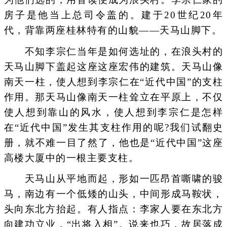
房子是他当上总司令盖的。建于20世纪20年
代，背靠两座桂林特有的山貌——天马山脚下。
不知李宗仁当年是如何选址的，在浪头村的
天马山脚下盖起这座这座宏伟的建筑。天马山像
南天一柱，使人想到李宗仁在“近代中国”的支柱
作用。那天马山像南天一柱耸立在平原上，不仅
使人想到靠山的风水，使人想到李宗仁是怎样
在“近代中国”发生其支柱作用的呢?我们试翻史
册，就不难一目了然了，他也是“近代中国”这座
高楼大厦中的一根主要支柱。
天马山从平地而起，形如一匹昂首嘶啸的骏
马，南边有一个低矮的山头，中间形成马鞍状，
头向东北方抬起。有人指点：李家人要在东北方
向建功立业，“出将入相”。说来也巧，故居落成