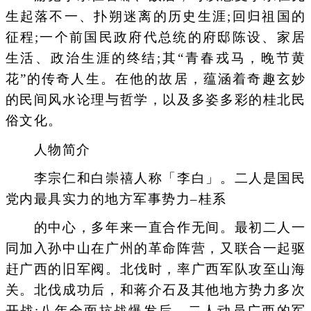
生起落不一、扑朔迷离的历史生涯;回归祖国的
征程;一个前国民政府代总统的府邸陈设、家居
生活、政治生涯的终结;其“青春戎马，晚节黄
花”的传奇人生。在他的故居，蕴涵着奇趣玄妙
的民间风水论理与哲学，以及多姿多彩的桂北民
俗文化。
人物简介
李宗仁和白崇禧人称「李白」。二人是国民
党内最具实力的地方军事势力–桂系
的中心，多年来一直合作无间。最初二人一
同加入孙中山在广州的革命阵营，又联合一起驱
赶广西的旧军阀。北伐时，率广西军队攻至山海
关。北伐成功后，和蒋介石及其他地方势力多次
开战;八年全面抗战爆发后，二人动员广西的军