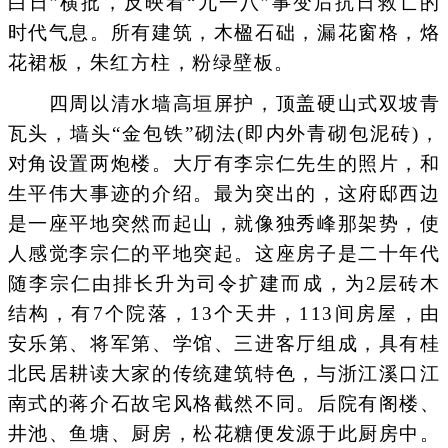
白日”横批，反映看“九一八”事变后抗日救亡的
时代气息。所有建筑，木楹石础，漏花窗格，烙
花裙板，朱红方柱，粉绿壁板。
四周以清水墙高垣屏护，顶盖硬山式双坡青
瓦头，墙头“金包铁”砌法(即内外青砌包泥砖)，
对角设置两炮楼。大厅有李宗仁先生的照片，和
生平伟大事迹的介绍。最为突出的，这府邸西边
是一座平地突然而起山，就像独秀峰那架势，使
人感觉李宗仁的平地突起。这座房子是二十年代
随李宗仁由排长升为司令扩建而成，为2层砖木
结构，有7个院落，13个天井，113间房屋，由
安乐第、将军第、学馆、三进客厅组成，具有桂
北民居耕读大家的传统建筑特色，与浙江溪口江
南式的蒋介石故宅风格截然不同。后院有阁楼、
井池、鱼塘、厨房，松花糖便发源于此厨房中。