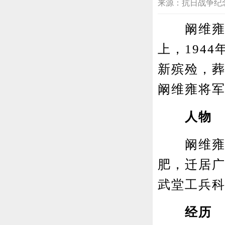
来源：抗日战争纪念网综合
阚维雍墓
上，194
新殡殓，葬
阚维雍将军
人物
阚维雍(1
肥，迁居
武堂工兵
经历