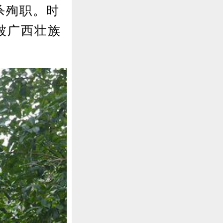
杀殉职。时
被广西壮族