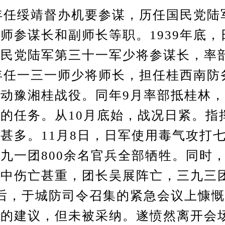
年任绥靖督办机要参谋，历任国民党陆
师参谋长和副师长等职。1939年底，
国民党陆军第三十一军少将参谋长，率
2年任一三一师少将师长，担任桂西南防务
动豫湘桂战役。同年9月率部抵桂林
的任务。从10月底始，战况日紧。指
甚多。11月8日，日军使用毒气攻打
九一团800余名官兵全部牺牲。同时
战中伤亡甚重，团长吴展阵亡，三九三
后，于城防司令召集的紧急会议上慷
林的建议，但未被采纳。遂愤然离开会