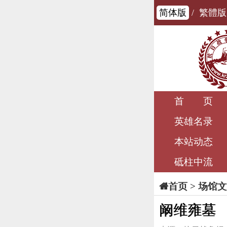
简体版
/
繁體版
首 页
英雄名录
本站动态
砥柱中流
>
场馆文
首页
阚维雍墓