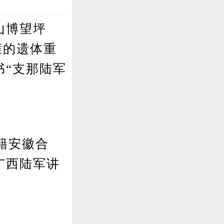
山博望坪
雍的遗体重
书“支那陆军
祖籍安徽合
广西陆军讲