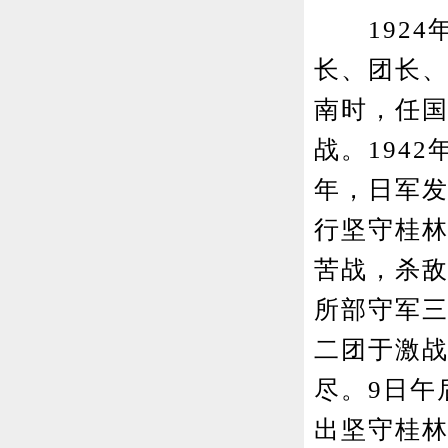
1924
长、团长、
南时，任
战。194
年，日军发
行坚守桂林
苦战，杀敌
所部守军三
二团于激
尽。9日午
出坚守桂