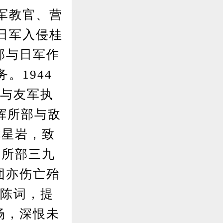
军教官、营
日军入侵桂
部与日军作
。1944
，与友军执
挥所部与敌
七星岩，致
，所部三九
团亦伤亡殆
慨陈词，提
场，深恨未