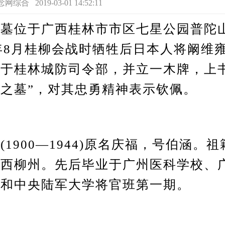
 2019-03-01 14:52:11
位于广西桂林市市区七星公园普陀
4年8月桂柳会战时牺牲后日本人将阚维
于桂林城防司令部，并立一木牌，上
之墓”，对其忠勇精神表示钦佩。
900―1944)原名庆福，号伯涵。
广西柳州。先后毕业于广州医科学校、
科和中央陆军大学将官班第一期。