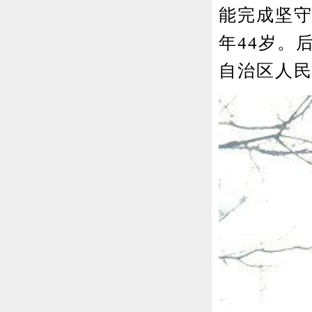
能完成坚
年44岁。
自治区人