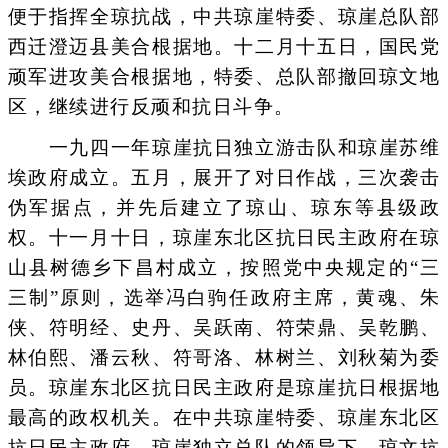
便于指挥全琼抗战，中共琼崖特委、琼崖总队部
西迁澄迈县美合根据地。十二月十五日，国民党
顽军进攻美合根据地，特委、总队部撤回琼文地
区，继续进行反顽和抗日斗争。
一九四一年琼崖抗日独立游击队和琼崖苏维
埃政府成立。五月，展开了对日作战，三次袭击
伪军据点，并先后建立了琼山、琼东等县级政
权。十一月十日，琼崖东北区抗日民主政府在琼
山县树德乡下昌村成立，按照党中央规定的“三
三制”原则，选举冯白驹任政府主席，黄魂、朱
侠、符明经、史丹、吴跃南、符荣鼎、吴乾鹏、
林伯熙、潘云秋、符哥洛、林树兰、刘秋菊为委
员。琼崖东北区抗日民主政府是琼崖抗日根据地
最高的政权机关。在中共琼崖特委、琼崖东北区
抗日民主政府，琼崖独立总队的领导下，琼文抗