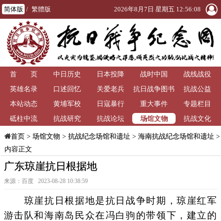
简体版
/
繁體版
2026年8月7日 星期五 12:56:09
首 页
中日历史
日本投降
战时中国
战线战役
英雄名录
口述回忆
关爱老兵
抗日战争图书
抗战公益
本站动态
黄埔军校
日寇暴行
重大事件
馆
专题栏目
场馆文物
砥柱中流
抗战研究
抗战论坛
抗战文化
>
场馆文物
>
抗战纪念场馆和遗址
>
海南抗战纪念场馆和遗址
>
首页
内容正文
广东琼崖抗日根据地
来源：百度 2023-08-28 10:38:59
琼崖抗日根据地是抗日战争时期，琼崖红军
游击队和海南岛民众在冯白驹的带领下，建立的