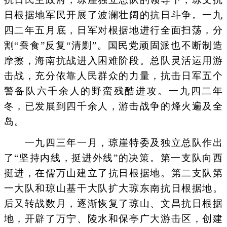
日根据地军民开展了波澜壮阔的抗日斗争。一九
四二年五月底，日军对根据地进行全面扫荡，分
割“蚕食”反复“清剿”。国民党顽固派也不断制造
摩擦，海南抗战进入困难阶段。总队灵活运用游
击战，充分依靠人民群众的力量，抗击日军五个
警备队六千余人的野蛮残酷进攻。一九四二年
冬，已发展到四千余人，游击战争的烽火遍及全
岛。
一九四三年一月，琼崖特委及独立总队作出
了“坚持内线，挺进外线”的决策。第一支队向西
挺进，在儒万山建立了抗日根据地。第二支队第
一大队和琼山基干大队扩大琼东南抗日根据地。
后又转战数月，逐渐恢复了琼山、文昌抗日根据
地，开辟了万宁、陵水和保亭广大游击区，创建