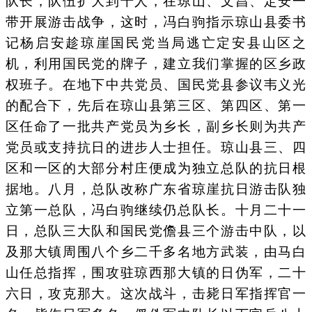
队长，队伍扩大到千人，在琼山、文昌、定安一
带开展游击战争，这时，冯白驹指示琼山县委书
记杨启安趁琼崖国民党当局逃亡定安县山区之
机，利用国民党的牌子，建立我们掌握的区乡政
权班子。在地下中共党员、国民党县参议韦义光
的配合下，先后在琼山县第三区、第四区、第一
区任命了一批共产党员为乡长，副乡长则为共产
党员或支持抗日的进步人士担任。琼山县三、四
区和一区的大部分村庄便成为独立总队的抗日根
据地。八月，总队改称广东省琼崖抗日游击队独
立第一总队，冯白驹继续仍总队长。十月二十一
日，总队三大队和国民党儋县三个游击中队，以
及那大镇周围八个乡二千多名地方武装，由马白
山任总指挥，围攻驻琼西那大镇的日伪军，二十
六日，攻克那大。这次战斗，击毙日军指挥官一