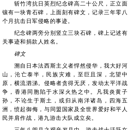
斩竹湾抗日英烈纪念碑高二十公尺，正立面
镶有一块青石碑，上面刻有碑文，记录三年零八
个月抗击日军侵略的事迹。
纪念碑两旁分别竖立三块石碑，碑上记述有
关事迹和捐款人姓名。
碑文
溯自日本法西斯主义者悍然侵华，我大好河
山，沦亡泰半，民族灾难，至巨且深，北望中
原，横流泗涕。侵略者贪得无厌，发动太平洋战
争，香港同胞陷于水深火热之中。凡我炎黄子
孙，不论生于斯土，或归从南洋诸岛，四海五
洲，愤起御侮，与同盟国家及全世界爱好和平人
民并肩作战，港九游击大队成立矣。
三年八阅月之艰辛岁月中，游击战士活跃在