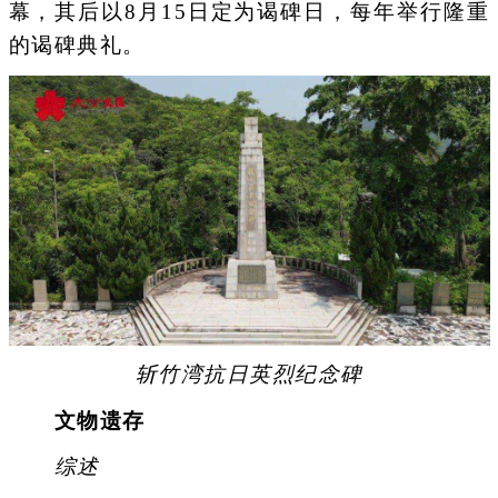
幕，其后以8月15日定为谒碑日，每年举行隆重
的谒碑典礼。
斩竹湾抗日英烈纪念碑
文物遗存
综述