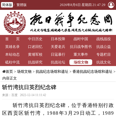
简体版
/
繁體版
2026年8月6日 星期四 21:47:29
首 页
中日历史
日本投降
战时中国
战线战役
英雄名录
口述回忆
关爱老兵
抗日战争图书
抗战公益
本站动态
黄埔军校
日寇暴行
重大事件
馆
专题栏目
场馆文物
砥柱中流
抗战研究
抗战论坛
抗战文化
>
场馆文物
>
抗战纪念场馆和遗址
>
香港抗战纪念场馆和遗址
>
首页
内容正文
斩竹湾抗日英烈纪念碑
来源：百度 2022-12-14 11:11:42
斩竹湾抗日英烈纪念碑，位于香港特别行政
区西贡区斩竹湾，1988年3月29日动工，1989