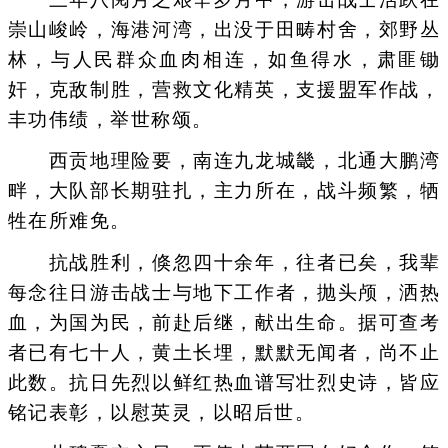
崇山峻岭，海港河湾，出没于田畴村舍，郊野丛
林，与人民群众血肉相连，如鱼得水，肃匪锄
奸，克敌制胜，营救文化精英，支援盟军作战，
丰功伟绩，举世称颂。
西贡地理险要，南连九龙城畿，北通大鹏湾
畔，大队部长期驻扎，主力所在，战斗频繁，牺
牲在所难免。
抗战胜利，倏忽四十余年，往者已矣，我辈
每念往日游击战士与地下工作者，抛头颅，洒热
血，为国为民，前赴后继，献出生命。据可查考
者已有七十人，黄土长埋，默默无闻者，尚不止
此数。抗日先烈以鲜红热血谱写壮烈史诗，皆应
铭记表彰，以慰英灵，以昭后世。