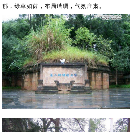
郁，绿草如茵，布局谐调，气氛庄肃。