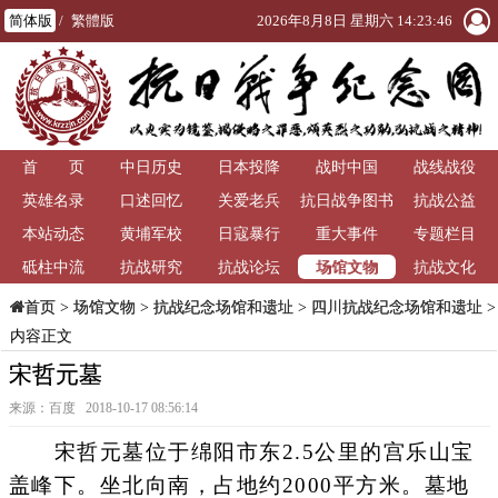
简体版
/
繁體版
2026年8月8日 星期六 14:23:46
首 页
中日历史
日本投降
战时中国
战线战役
英雄名录
口述回忆
关爱老兵
抗日战争图书
抗战公益
本站动态
黄埔军校
日寇暴行
重大事件
馆
专题栏目
场馆文物
砥柱中流
抗战研究
抗战论坛
抗战文化
>
场馆文物
>
抗战纪念场馆和遗址
>
四川抗战纪念场馆和遗址
>
首页
内容正文
宋哲元墓
来源：百度 2018-10-17 08:56:14
宋哲元墓位于绵阳市东2.5公里的宫乐山宝
盖峰下。坐北向南，占地约2000平方米。墓地