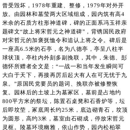
曾受毁坏，1978年重建、整修，1979年对外开
放。由园林和墓莹两大区域组成，园内筑有高4
米余的石质方柱形神道碑，碑的正面系冯玉祥亲
题碑文“故上将宋哲元之神道碑”，背镌国民政府
对宋哲元的加褒抚恤令和追认上将之令。碑后是
一座高6.5米的石亭，名为八德亭，亭呈八柱半
球状顶，亭柱内外刻多副挽联，其中，朱德、彭
德怀所赠者全文是：“一战一和当年发生瞬间可
大白于天下，再接再厉后起大有人在可无忧于九
泉。”原国民党要员的题词、挽联亦被修整恢
复。园林后的土坡上为墓冢区，墓前是占地约
800平方米的祭坛，陈置石桌凳和石香炉等，坛
后即坟茔，冢底周长约25米，底边砌青石，坟顶
为圆形，高约3米，墓室由石砌成，停放宋哲元
灵枢。陵墓环境幽雅，依山作势，园内松柏翠