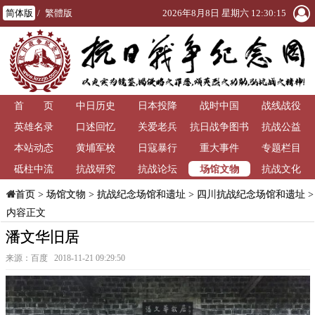
简体版
/
繁體版
2026年8月8日 星期六 12:30:15
首 页
中日历史
日本投降
战时中国
战线战役
英雄名录
口述回忆
关爱老兵
抗日战争图书
抗战公益
本站动态
黄埔军校
日寇暴行
重大事件
馆
专题栏目
场馆文物
砥柱中流
抗战研究
抗战论坛
抗战文化
>
场馆文物
>
抗战纪念场馆和遗址
>
四川抗战纪念场馆和遗址
>
首页
内容正文
潘文华旧居
来源：百度 2018-11-21 09:29:50