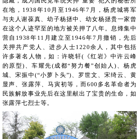
隐藏，成为国民党军统关押“重要”犯人的秘密所
在地，1938年10月至1946年7月，杨虎城将军
与夫人谢葆真、幼子杨拯中、幼女杨拯贵一家曾
在这个人迹罕至的地方被关押了八年。息烽集中
营自1938年11月建立至1946年7月撤销，先后
关押共产党人、进步人士1220余人，其中包括
许多著名人物，如：许晓轩(《红岩》中许云峰
的原型)、车耀先(成都“努力餐”创始人)、杨虎
城、宋振中(“小萝卜头”)、罗世文、宋绮云、黄
显声、张露萍、马寅初等，而600多名革命者为
民族解放事业先后在这里献出了宝贵的生命，如
张露萍七烈士等。