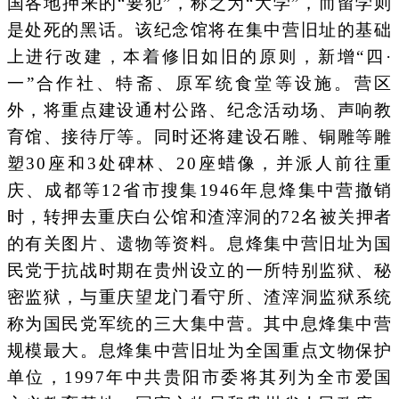
国各地押来的“要犯”，称之为“大学”，而留学则
是处死的黑话。该纪念馆将在集中营旧址的基础
上进行改建，本着修旧如旧的原则，新增“四·
一”合作社、特斋、原军统食堂等设施。营区
外，将重点建设通村公路、纪念活动场、声响教
育馆、接待厅等。同时还将建设石雕、铜雕等雕
塑30座和3处碑林、20座蜡像，并派人前往重
庆、成都等12省市搜集1946年息烽集中营撤销
时，转押去重庆白公馆和渣滓洞的72名被关押者
的有关图片、遗物等资料。息烽集中营旧址为国
民党于抗战时期在贵州设立的一所特别监狱、秘
密监狱，与重庆望龙门看守所、渣滓洞监狱系统
称为国民党军统的三大集中营。其中息烽集中营
规模最大。息烽集中营旧址为全国重点文物保护
单位，1997年中共贵阳市委将其列为全市爱国