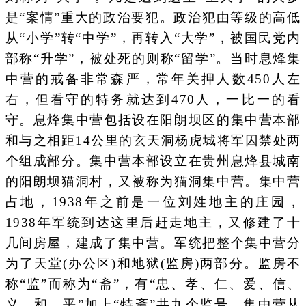
是“案情”重大的政治要犯。政治犯由等级的高低
从“小学”转“中学”，再转入“大学”，被国民党内
部称“升学”，被处死的则称“留学”。当时息烽集
中营的戒备非常森严，常年关押人数450人左
右，但看守的特务就达到470人，一比一的看
守。息烽集中营包括设在阳朗坝区的集中营本部
和与之相距14公里的玄天洞杨虎城将军囚禁处两
个组成部分。集中营本部设立在贵州息烽县城南
的阳朗坝猫洞村，又被称为猫洞集中营。集中营
占地，1938年之前是一位刘姓地主的庄园，
1938年军统到达这里后赶走地主，又修建了十
几间房屋，建成了集中营。军统把整个集中营分
为了天堂(办公区)和地狱(监房)两部分。监房不
称“监”而称为“斋”，有“忠、孝、仁、爱、信、
义、和、平”加上“特斋”共九个监号。集中营从