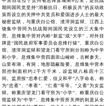
中营旧址位于贵州省息烽县城南6公里，是抗战
期间国民党坚持“消极抗日、积极反共”的反动政
策而设立的关押中共党员和爱国进步人士的最大
秘密监狱，与重庆白公馆、渣滓洞监狱、江西上
饶集中营同为抗战期间国民党设立的三大集中
营。息烽集中营对内称“新监”或“大学”，对外挂
牌是“国民政府军事委员会息烽行辕”、重庆白公
馆、渣滓洞监狱和望龙门看守所则分别称为中学
和小学。息烽集中营四面崇山峻岭，古树参天。
山里有湖，有洞，地形隐蔽险要。息烽集中营本
部控制面积约2千方千米，设监狱八栋四十三
间。监房按“忠孝仁爱，信义和平”八字命名。称
为“忠斋”、“孝斋”、“仁斋”等等。“义斋”为女监
狱。称重庆望龙门看守所为“小学”、称重庆白公
馆监狱为“中学”、息烽集中营所关押的则是从全