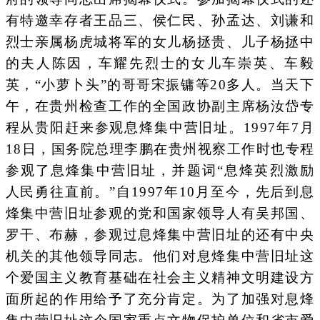
有特邀幸存者王品三、侯仁民、孙孟达、刘谦和
烈士亲属杨虎城将军的女儿杨拯贵、儿子杨拯中
的夫人陈因，车耀先烈士的女儿车崇英、车毅
英，“小萝卜头”的哥哥宋振镛等20多人。当天下
午，在贵州检查工作的全国政协副主席杨汝岱专
程从贵阳赶来参观息烽集中营旧址。1997年7月
18日，国务院总理李鹏在贵州视察工作时也专程
参观了息烽集中营旧址，并题词“息烽英烈激励
人民勇往直前。”自1997年10月至今，先后到息
烽集中营旧址参观的党和国家领导人有吴邦国、
罗干、布赫，参观过息烽集中营旧址的还有中央
机关的其他领导同志。他们对息烽集中营旧址这
个爱国主义教育基础在社会主义精神文明建设方
面所起的作用给予了充分肯定。为了加强对息烽