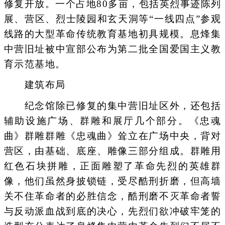
修复开放。一个占地80多亩，包括英烈事迹陈列
展、营区、烈士陵园和玄天洞等“一线四点”参观
线路的大型革命传统教育基地初具规模。息烽集
中营旧址被中宣部公布为第二批全国爱国主义教
育示范基地。
建筑布局
纪念馆除已修复的集中营旧址区外，还包括
辅助设施广场、群雕和展厅几个部分。《忠魂
曲》群雕群雕《忠魂曲》耸立在广场中央，背对
营区，由基础、底座、雕像三部分组成。群雕用
红色石块拼雕，正面雕塑了革命先烈的英雄群
像，他们虽然身披锁链，受尽酷刑折磨，但高墙
关不住革命者的必胜信念，酷刑磨不灭革命者誓
与反动派血战到底的决心，先烈们欲冲破牢笼的