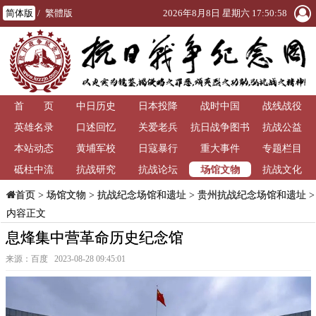
简体版
/
繁體版
2026年8月8日 星期六 17:50:58
首 页
中日历史
日本投降
战时中国
战线战役
英雄名录
口述回忆
关爱老兵
抗日战争图书
抗战公益
本站动态
黄埔军校
日寇暴行
重大事件
馆
专题栏目
场馆文物
砥柱中流
抗战研究
抗战论坛
抗战文化
>
场馆文物
>
抗战纪念场馆和遗址
>
贵州抗战纪念场馆和遗址
>
首页
内容正文
息烽集中营革命历史纪念馆
来源：百度 2023-08-28 09:45:01