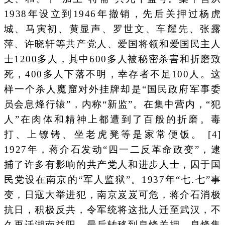
1938年设立到1946年撤销，先后关押过杨虎
城、马寅初、黄显声、罗世文、车耀先、张露
萍、许晓轩等共产党人、爱国将领和爱国民主人
士1200多人，其中600多人被秘密杀害和折磨致
死，400多人下落不明，幸存者不足100人。这
样一个杀人魔窟对外挂牌却是“国民政府军事委
员会息烽行辕”，内称“新监”。在集中营内，“犯
人”在肉体和精神上都遭到了百般的折磨。毒
打、上镣铐、坐老虎凳等是家常便饭。 [4]
1927年，蒋介石发动“四一二反革命政变”，逮
捕了许多有影响的共产党人和进步人士，囚于国
民党设在南京的“军人监狱”。1937年“七.七”事
变，日寇大举进犯，南京岌岌可危，蒋介石消极
抗日，积极反共，令军统将这批人迁至武汉，不
久再迁湖南益阳，最后转移到息烽关押。息烽集