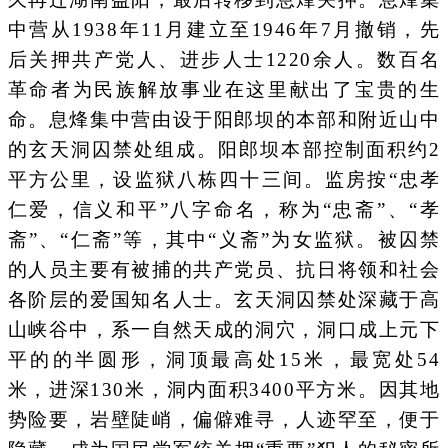
中营从1938年11月建立至1946年7月撤销，先
后关押共产党人、进步人士1220余人。数百名
革命者为民族解放事业在这里献出了宝贵的生
命。息烽集中营由设于阳郎坝的本部和附近山中
的玄天洞囚禁处组成。阳郎坝本部控制面积约2
平方公里，设监狱八栋四十三间。监房按“忠孝
仁爱，信义和平”八字命名，称为“忠斋”、“孝
斋”、“仁斋”等，其中“义斋”为女监狱。被囚禁
的人员主要有被捕的共产党员、抗日将领和社会
各阶层的爱国知名人士。玄天洞囚禁处深藏于高
山峡谷中，系一自然天成的洞穴，洞口成上元下
平的的半圆形，洞顶最高处15米，最宽处54
米，进深130米，洞内面积3400平方米。因其地
势险要，岩壁陡峭，偏僻难寻，人迹罕至，便于