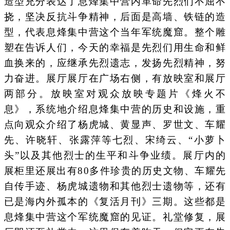
造型充分表达了息烽集中营内革命先烈们不屈不
挠，坚决反抗斗争精神，后面是高墙、铁链的造
型，代表息烽集中营这个当年军统魔窟。整个雕
塑在告诉人们，今天的幸福是先烈们用生命和鲜
血换来的，应继承先烈遗志，发扬先烈精神，努
力奋进。展厅展厅在广场右侧，有放映室和展厅
两部分。放映室对观众放映专题片《烽火不
息》，系统地介绍息烽集中营的历史和设施，重
点向观众介绍了杨虎城、黄显声、罗世文、车耀
先、许晓轩、张露萍等七烈、宋绮云、“小萝卜
头”以及其他烈士的生平和斗争业绩。展厅内的
展柜里还展出有80多件珍贵的历史文物、车耀先
自传手迹、杨虎城遗物和其他烈士遗物等，还有
已是海内外孤本的《复活月刊》三期。这些都是
息烽集中营这个军统魔窟的见证。礼堂修复，展