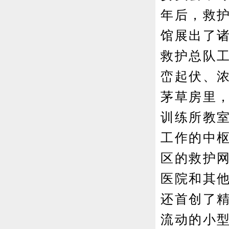
年后，救
馆展出了
救护总队
峦起伏、
茅草房里
训练所教
工作的中
区的救护
医院和其
还首创了
流动的小