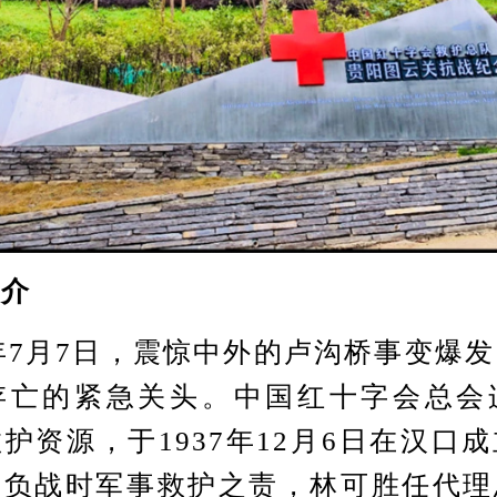
介
7月7日，震惊中外的卢沟桥事变爆
存亡的紧急关头。中国红十字会总会
护资源，于1937年12月6日在汉口
专负战时军事救护之责，林可胜任代理