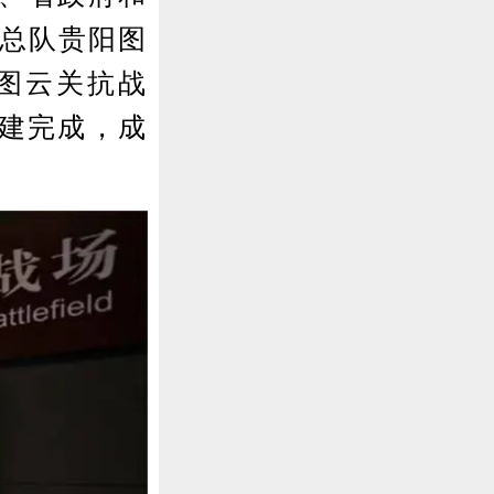
护总队贵阳图
在图云关抗战
修建完成，成