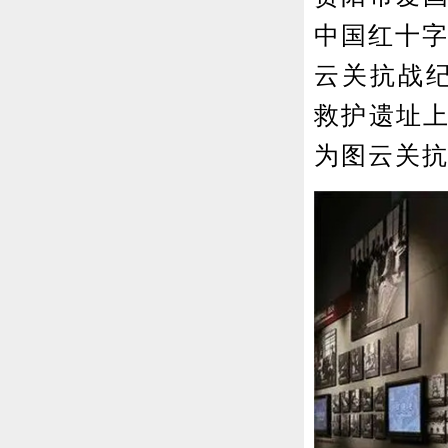
中国红十字
云关抗战纪
救护遗址上
为图云关