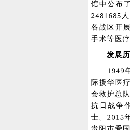
馆中公布
248168
各战区开
手术等医疗
发展历
1949
际援华医疗
会救护总队
抗日战争
士。201
贵阳市爱国