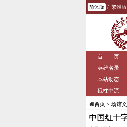
简体版
/
繁體版
首 页
英雄名录
本站动态
砥柱中流
>
场馆文
首页
中国红十