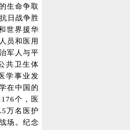
的生命争取
年抗日战争胜
和世界援华
人员和医用
治军人与平
公共卫生体
医学事业发
学在中国的
176个，医
.5万名医护
战场。纪念