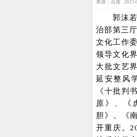
来源：百度 2023-08-
郭沫若于1
治部第三厅
文化工作
领导文化
大批文艺
延安整风
《十批判
原》、《
胆》、《南
开重庆。2