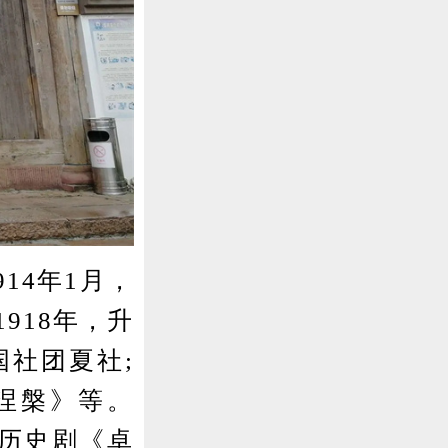
14年1月，
918年，升
国社团夏社;
涅槃》等。
成历史剧《卓