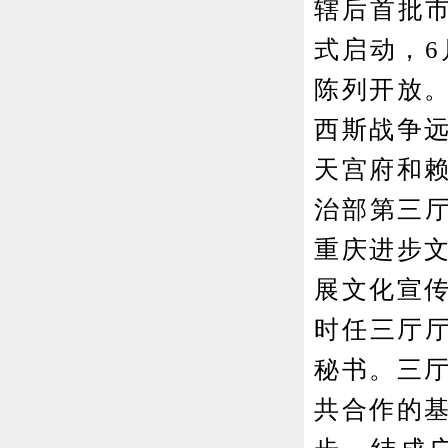
辖后首批市
式启动，6
陈列开放
西斯战争
天宫府和
治部第三厅
重庆进步
展文化宣
时任三厅厅
秘书。三
共合作的