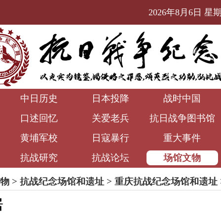
2026年8月6日 星期四
中日历史
日本投降
战时中国
口述回忆
关爱老兵
抗日战争图书馆
黄埔军校
日寇暴行
重大事件
抗战研究
抗战论坛
场馆文物
物
>
抗战纪念场馆和遗址
>
重庆抗战纪念场馆和遗址
居