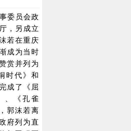
军事委员会政
三厅，另成立
沫若在重庆
渐成为当时
赞赏并列为
铜时代》和
完成了《屈
》、《孔雀
月，郭沫若离
民政府列为直