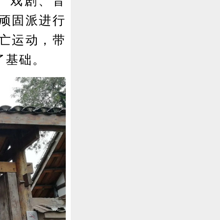
、戏剧、音
顽固派进行
亡运动，带
了基础。