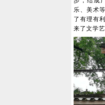
步，结成
乐、美术
了有理有
来了文学