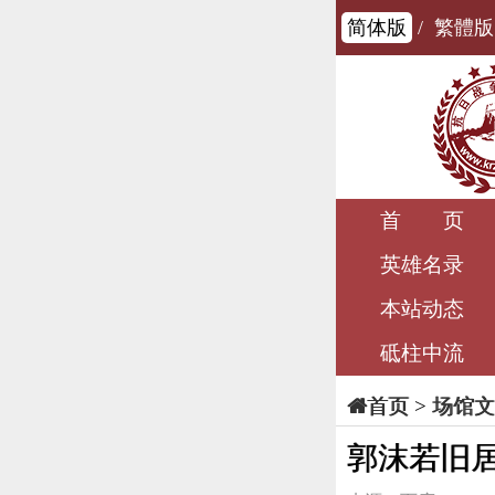
简体版
/
繁體版
首 页
英雄名录
本站动态
砥柱中流
>
场馆文
首页
郭沫若旧