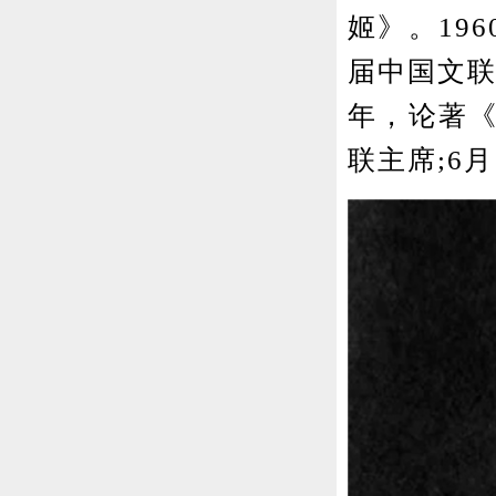
姬》。19
届中国文联
年，论著《
联主席;6