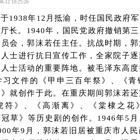
12 10:25:26
938年12月抵渝，时任国民政府
厅长。1940年，国民党政府撤销第
委员会，郭沫若任主任。抗战时期，郭
界人士进行抗日宣传工作，全家院子逐
界人士活动的重要阵地。被毛泽东高度
学习文件的《甲申三百年祭》、《青
书》就创作于此。在重庆期间郭沫若还
虎符》、《高渐离》、《棠棣之花
冠草》等历史剧的创作。1946年5
000年9月，郭沫若旧居被重庆市人