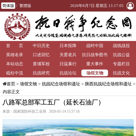
简体版
/
繁體版
2026年8月7日 星期五 13:17:05
首 页
中日历史
日本投降
战时中国
战线战役
英雄名录
口述回忆
关爱老兵
抗日战争图书
抗战公益
本站动态
黄埔军校
日寇暴行
重大事件
馆
专题栏目
场馆文物
砥柱中流
抗战研究
抗战论坛
抗战文化
>
场馆文物
>
抗战纪念场馆和遗址
>
陕西抗战纪念场馆和遗址
>
首页
内容正文
八路军总部军工五厂（延长石油厂）
来源：国家国防科技工业局 2026-01-14 15:57:18