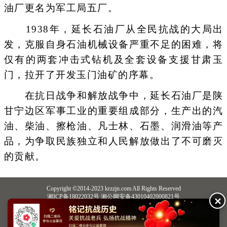
油厂更名为军工局五厂。
1938年，延长石油厂从全民抗战的大局出
发，克服自身石油机械设备严重不足的困难，将
仅有的两套冲击式钻机及全套设备支援甘肃玉
门，拉开了开发玉门油矿的序幕。
在抗日战争和解放战争中，延长石油厂是陕
甘宁边区军事工业的重要组成部分，生产出的汽
油、柴油、擦枪油、凡士林、石墨、润滑油等产
品，为争取民族独立和人民解放做出了不可磨灭
的贡献。
Copyright ©2014-2023 krzzjn.com All Rights Reserved
湘ICP备18022032号 湘公网安备43010402000821号
✕
中央网信办违法和不良信息举报中心
长沙市互联网违法和不良信息举报中心
不良信息举报电话：0731-85531328 19198230121（微信同号）
纠错电话：18182129125 15116420702