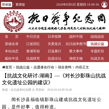
简体版
/
繁體版
2026年8月6日 星期四 19:09:56
首 页
中日历史
日本投降
战时中国
战线战役
抗战公益
英雄名录
口述回忆
关爱老兵
抗日战争图书
本站动态
黄埔军校
日寇暴行
重大事件
馆
专题栏目
砥柱中流
抗战研究
抗战论坛
场馆文物
抗战文化
>
抗战公益
>
志愿者在行动
>
综合资料
> 内容正文
首页
【抗战文化研讨-湖南】—《对长沙影珠山抗战
文化遗址公园的建议》
来源：抗日战争纪念网 文 李宣钊 2016-03-04 09:56:49
闻长沙县福临镇影珠山建成抗战文化遗址公
园，是件好事，值得称道。