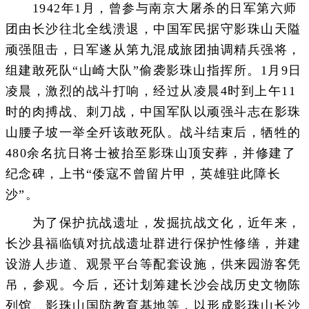
1942年1月，曾参与南京大屠杀的日军第六师
团由长沙往北全线溃退，中国军民据守影珠山天隘
顽强阻击，日军遂从第九混成旅团抽调精兵强将，
组建敢死队“山崎大队”偷袭影珠山指挥所。1月9日
凌晨，激烈的战斗打响，经过从凌晨4时到上午11
时的肉搏战、刺刀战，中国军队以顽强斗志在影珠
山腰子坡一举全歼该敢死队。战斗结束后，牺牲的
480余名抗日将士被抬至影珠山顶安葬，并修建了
纪念碑，上书“倭寇不曾留片甲，英雄驻此障长
沙”。
为了保护抗战遗址，发掘抗战文化，近年来，
长沙县福临镇对抗战遗址群进行保护性修缮，并建
设游人步道、观景平台等配套设施，供来园游客凭
吊，参观。今后，还计划筹建长沙会战历史文物陈
列馆、影珠山国防教育基地等，以形成影珠山长沙