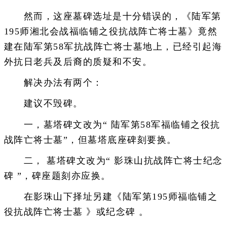
然而，这座墓碑选址是十分错误的，《陆军第
195师湘北会战福临铺之役抗战阵亡将士墓》竟然
建在陆军第58军抗战阵亡将士墓地上，已经引起海
外抗日老兵及后裔的质疑和不安。
解决办法有两个：
建议不毁碑。
一，墓塔碑文改为“ 陆军第58军福临铺之役抗
战阵亡将士墓”，但墓塔底座碑刻要换。
二， 墓塔碑文改为“ 影珠山抗战阵亡将士纪念
碑 ”，碑座题刻亦应换。
在影珠山下择址另建《陆军第195师福临铺之
役抗战阵亡将士墓 》或纪念碑 。