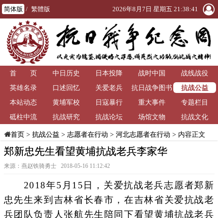
简体版
/
繁體版
2026年8月7日 星期五 21:38:42
首 页
中日历史
日本投降
战时中国
战线战役
抗战公益
英雄名录
口述回忆
关爱老兵
抗日战争图书
本站动态
黄埔军校
日寇暴行
重大事件
馆
专题栏目
砥柱中流
抗战研究
抗战论坛
场馆文物
抗战文化
>
抗战公益
>
志愿者在行动
>
河北志愿者在行动
> 内容正文
首页
郑新忠先生看望黄埔抗战老兵李家华
来源：燕赵铁骑勇士 2018-05-16 11:12:42
2018年5月15日，关爱抗战老兵志愿者郑新
忠先生来到吉林省长春市，在吉林省关爱抗战老
兵团队负责人张航先生陪同下看望黄埔抗战老兵