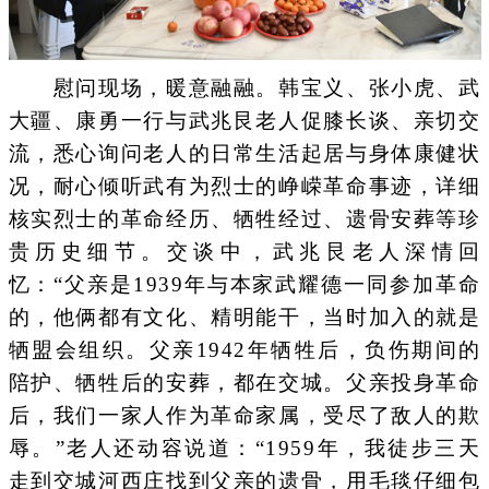
慰问现场，暖意融融。韩宝义、张小虎、武
大疆、康勇一行与武兆艮老人促膝长谈、亲切交
流，悉心询问老人的日常生活起居与身体康健状
况，耐心倾听武有为烈士的峥嵘革命事迹，详细
核实烈士的革命经历、牺牲经过、遗骨安葬等珍
贵历史细节。交谈中，武兆艮老人深情回
忆：“父亲是1939年与本家武耀德一同参加革命
的，他俩都有文化、精明能干，当时加入的就是
牺盟会组织。父亲1942年牺牲后，负伤期间的
陪护、牺牲后的安葬，都在交城。父亲投身革命
后，我们一家人作为革命家属，受尽了敌人的欺
辱。”老人还动容说道：“1959年，我徒步三天
走到交城河西庄找到父亲的遗骨，用毛毯仔细包