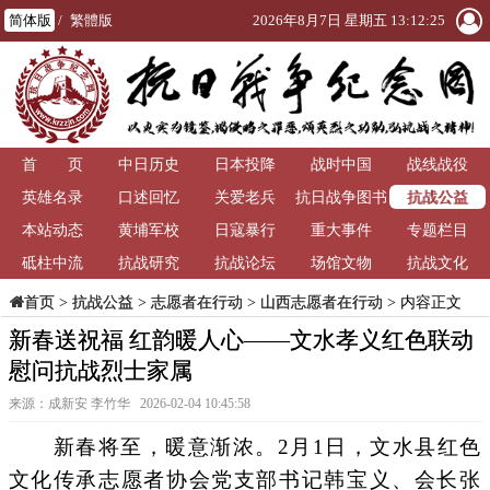
简体版
/
繁體版
2026年8月7日 星期五 13:12:27
首 页
中日历史
日本投降
战时中国
战线战役
抗战公益
英雄名录
口述回忆
关爱老兵
抗日战争图书
本站动态
黄埔军校
日寇暴行
重大事件
馆
专题栏目
砥柱中流
抗战研究
抗战论坛
场馆文物
抗战文化
>
抗战公益
>
志愿者在行动
>
山西志愿者在行动
> 内容正文
首页
新春送祝福 红韵暖人心——文水孝义红色联动
慰问抗战烈士家属
来源：成新安 李竹华 2026-02-04 10:45:58
新春将至，暖意渐浓。2月1日，文水县红色
文化传承志愿者协会党支部书记韩宝义、会长张