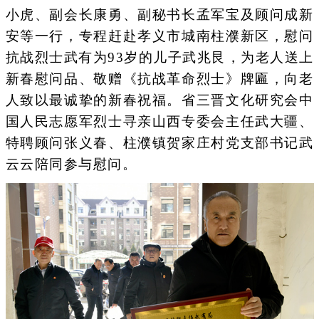
小虎、副会长康勇、副秘书长孟军宝及顾问成新
安等一行，专程赶赴孝义市城南柱濮新区，慰问
抗战烈士武有为93岁的儿子武兆艮，为老人送上
新春慰问品、敬赠《抗战革命烈士》牌匾，向老
人致以最诚挚的新春祝福。省三晋文化研究会中
国人民志愿军烈士寻亲山西专委会主任武大疆、
特聘顾问张义春、柱濮镇贺家庄村党支部书记武
云云陪同参与慰问。