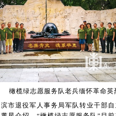
橄榄绿志愿服务队老兵缅怀革命英
市退役军人事务局军队转业干部自
董星介绍，“橄榄绿志愿服务队”目