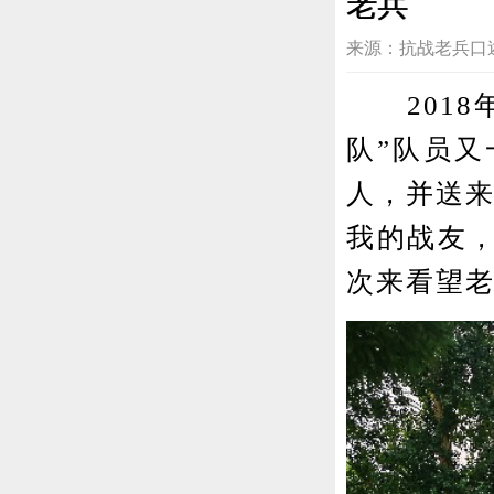
老兵
来源：抗战老兵口述中心 
2018年
队”队员又
人，并送来
我的战友，
次来看望