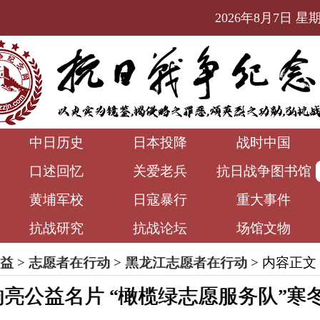
2026年8月7日 星期五
中日历史
日本投降
战时中国
口述回忆
关爱老兵
抗日战争图书馆
黄埔军校
日寇暴行
重大事件
抗战研究
抗战论坛
场馆文物
益
>
志愿者在行动
>
黑龙江志愿者在行动
> 内容正文
亮公益名片 “橄榄绿志愿服务队”寒