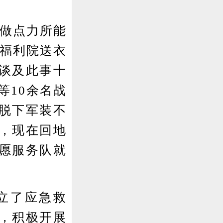
做点力所能
为福利院送衣
谈及此事十
等10余名战
脱下军装不
，现在回地
愿服务队就
立了应急救
，积极开展