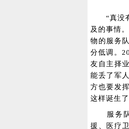
“真没有
及的事情。
物的服务
分低调。2
友自主择
能丢了军
方也要发
这样诞生
服务队根
援、医疗