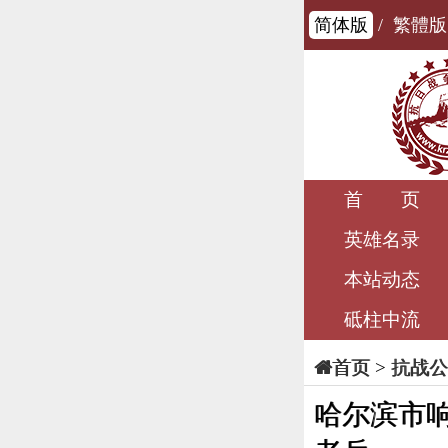
简体版
/
繁體版
首 页
英雄名录
本站动态
砥柱中流
>
抗战公
首页
哈尔滨市响