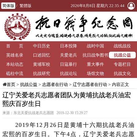
简体版
/
繁體版
2026年8月8日 星期六 22:35:44
首 页
中日历史
日本投降
战时中国
战线战役
抗战公益
英雄名录
口述回忆
关爱老兵
抗日战争图书
本站动态
黄埔军校
日寇暴行
重大事件
馆
专题栏目
砥柱中流
抗战研究
抗战论坛
场馆文物
抗战文化
>
抗战公益
>
志愿者在行动
>
辽宁志愿者在行动
> 内容正文
首页
辽宁关爱老兵志愿者团队为黄埔抗战老兵油宏
熙庆百岁生日
来源：东北关爱抗战老兵志愿团 2019-12-30 15:29:27
2019年12月26日是黄埔十六期抗战老兵油
宏熙的百岁生日。下午4点，辽宁关爱老兵志愿