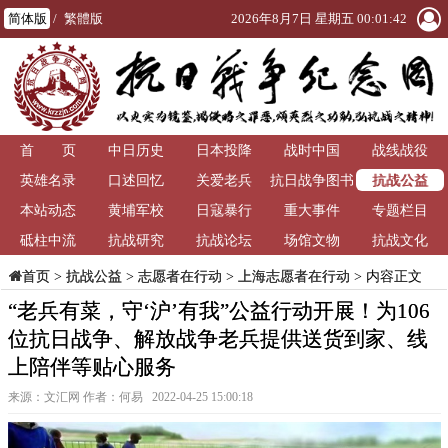
简体版
/
繁體版
2026年8月7日 星期五 00:01:43
首 页
中日历史
日本投降
战时中国
战线战役
抗战公益
英雄名录
口述回忆
关爱老兵
抗日战争图书
本站动态
黄埔军校
日寇暴行
重大事件
馆
专题栏目
砥柱中流
抗战研究
抗战论坛
场馆文物
抗战文化
>
抗战公益
>
志愿者在行动
>
上海志愿者在行动
> 内容正文
首页
“老兵有菜，守‘沪’有我”公益行动开展！为106
位抗日战争、解放战争老兵提供送货到家、线
上陪伴等贴心服务
来源：文汇网 作者：何易 2022-04-25 15:00:18